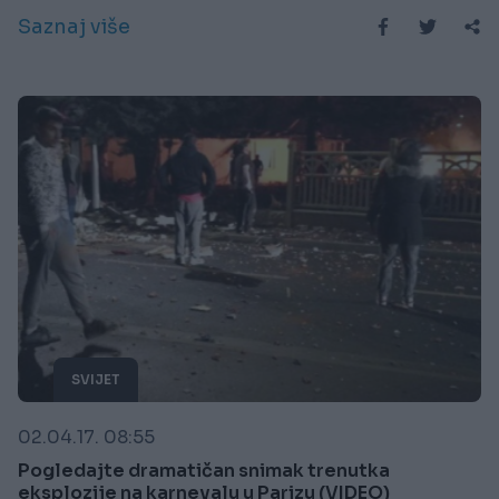
Saznaj više
SVIJET
02.04.17. 08:55
Pogledajte dramatičan snimak trenutka
eksplozije na karnevalu u Parizu (VIDEO)