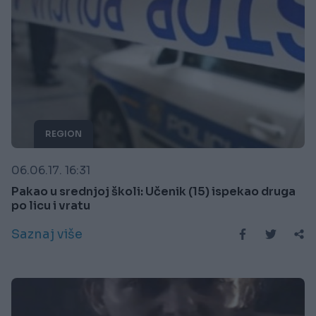
REGION
06.06.17. 16:31
Pakao u srednjoj školi: Učenik (15) ispekao druga
po licu i vratu
Saznaj više