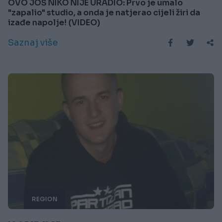
OVO JOŠ NIKO NIJE URADIO: Prvo je umalo
"zapalio" studio, a onda je natjerao cijeli žiri da
izađe napolje! (VIDEO)
Saznaj više
REGION