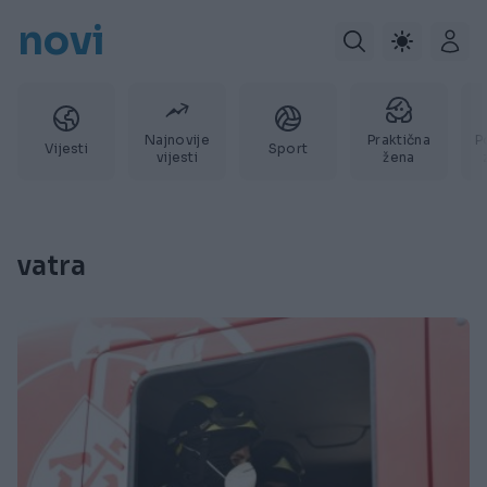
novi
Najnovije
Praktična
P
Vijesti
Sport
vijesti
žena
vatra