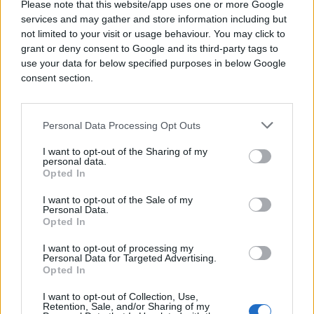
Please note that this website/app uses one or more Google
services and may gather and store information including but
not limited to your visit or usage behaviour. You may click to
grant or deny consent to Google and its third-party tags to
use your data for below specified purposes in below Google
consent section.
Personal Data Processing Opt Outs
I want to opt-out of the Sharing of my
personal data.
Opted In
CRNA HRONIKA
I want to opt-out of the Sale of my
Personal Data.
Opted In
12.05.17. 17:38
I want to opt-out of processing my
STUDENT SPREČIO TRAGEDIJU: Zapalio se
Personal Data for Targeted Advertising.
autobus pun putnika kod Posušja
Opted In
Saznaj više
I want to opt-out of Collection, Use,
Retention, Sale, and/or Sharing of my