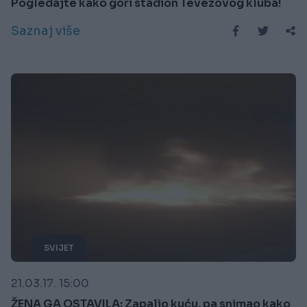
Pogledajte kako gori stadion Tevezovog kluba!
Saznaj više
SVIJET
21.03.17. 15:00
ŽENA GA OSTAVILA: Zapalio kuću, pa snimao kako