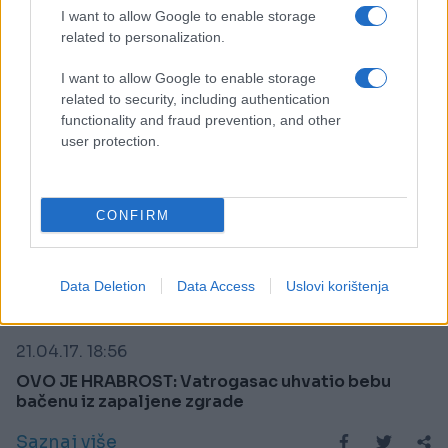
I want to allow Google to enable storage
related to personalization.
I want to allow Google to enable storage
related to security, including authentication
functionality and fraud prevention, and other
user protection.
CONFIRM
Data Deletion
Data Access
Uslovi korištenja
SVIJET
21.04.17. 18:56
OVO JE HRABROST: Vatrogasac uhvatio bebu
bačenu iz zapaljene zgrade
Saznaj više