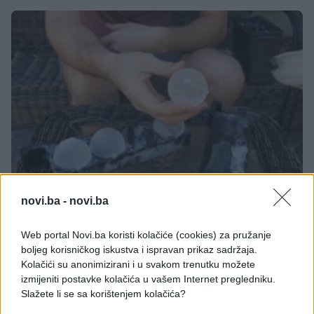
VIDEO
novi.ba -
novi.ba
15.05.17. 14:16
Web portal Novi.ba koristi kolačiće (cookies) za pružanje
Ovaj čovjek je genije: Upalio je vatru uz pomoć
boljeg korisničkog iskustva i ispravan prikaz sadržaja.
leda (VIDEO)
Kolačići su anonimizirani i u svakom trenutku možete
izmijeniti postavke kolačića u vašem Internet pregledniku.
Saznaj više
Slažete li se sa korištenjem kolačića?