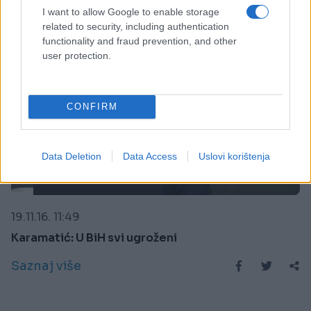
I want to allow Google to enable storage
related to security, including authentication
functionality and fraud prevention, and other
user protection.
CONFIRM
Data Deletion
Data Access
Uslovi korištenja
BOSNA I HERCEGOVINA
19.11.16. 11:49
Karamatić: U BiH svi ugroženi
Saznaj više