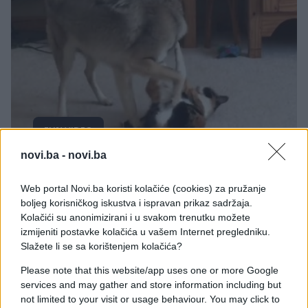
FUN VIDEO
novi.ba -
novi.ba
18.02.17. 21:02
Izgleda kao da će kojot pojesti ovu macu, ovo je
Web portal Novi.ba koristi kolačiće (cookies) za pružanje
najzanimljivija stvar koju ste do sada vidjeli
boljeg korisničkog iskustva i ispravan prikaz sadržaja.
(VIDEO)
Kolačići su anonimizirani i u svakom trenutku možete
izmijeniti postavke kolačića u vašem Internet pregledniku.
Saznaj više
Slažete li se sa korištenjem kolačića?
Please note that this website/app uses one or more Google
services and may gather and store information including but
not limited to your visit or usage behaviour. You may click to