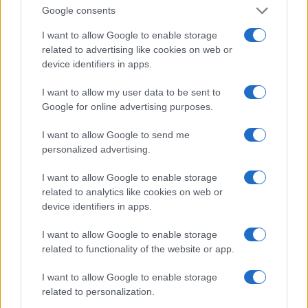
Google consents
I want to allow Google to enable storage
related to advertising like cookies on web or
device identifiers in apps.
I want to allow my user data to be sent to
Google for online advertising purposes.
I want to allow Google to send me
personalized advertising.
E BURAZ
I want to allow Google to enable storage
related to analytics like cookies on web or
30.11.16. 10:41
device identifiers in apps.
Bolna realnost visokih ljudi: Kada vidite ove
fotografije, možda vam bude drago što ste niži
I want to allow Google to enable storage
(FOTO)
related to functionality of the website or app.
Saznaj više
I want to allow Google to enable storage
related to personalization.