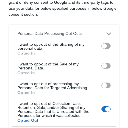
grant or deny consent to Google and its third-party tags to
use your data for below specified purposes in below Google
consent section.
Personal Data Processing Opt Outs
I want to opt-out of the Sharing of my
personal data.
Opted In
KIOSK
I want to opt-out of the Sale of my
Personal Data.
Opted In
22.12.16. 14:52
I want to opt-out of processing my
Dao je svojoj mami da gleda filmove za odrasleu
Personal Data for Targeted Advertising.
3D njena reakcije je urnebesna
Opted In
Saznaj više
I want to opt-out of Collection, Use,
Retention, Sale, and/or Sharing of my
Personal Data that Is Unrelated with the
Purposes for which it was collected.
Opted Out