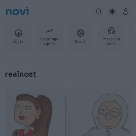
novi
Najnovije
Praktična
P
Vijesti
Sport
vijesti
žena
realnost