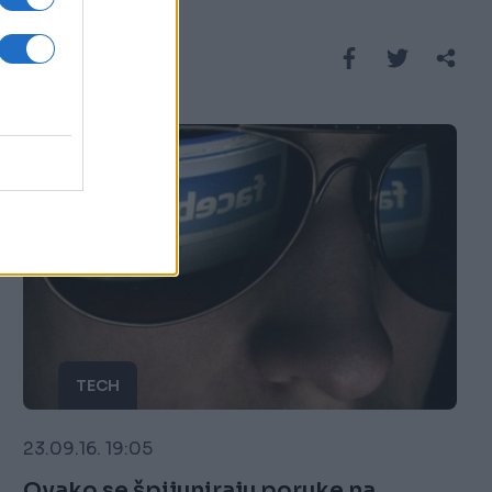
vara'
Saznaj više
TECH
23.09.16. 19:05
Ovako se špijuniraju poruke na