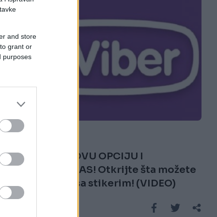
stavke
er and store
to grant or
ed purposes
INTERNET
04.04.17. 13:59
VIBER IMA NOVU OPCIJU I
ODUŠEVIĆE VAS! Otkrijte šta možete
još da radite sa stikerim! (VIDEO)
Saznaj više