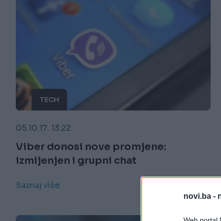
TECH
05.10.17. 13:22
Viber donosi nove promjene:
izmijenjen i grupni chat
Saznaj više
novi.ba -
Web portal N