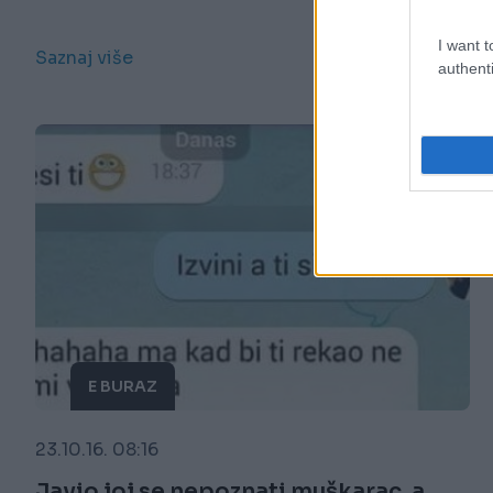
I want t
Saznaj više
authenti
E BURAZ
23.10.16. 08:16
Javio joj se nepoznati muškarac, a