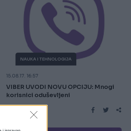
NAUKA I TEHNOLOGIJA
15.08.17. 16:57
VIBER UVODI NOVU OPCIJU: Mnogi
korisnici oduševljeni
Saznaj više
a i ispravan