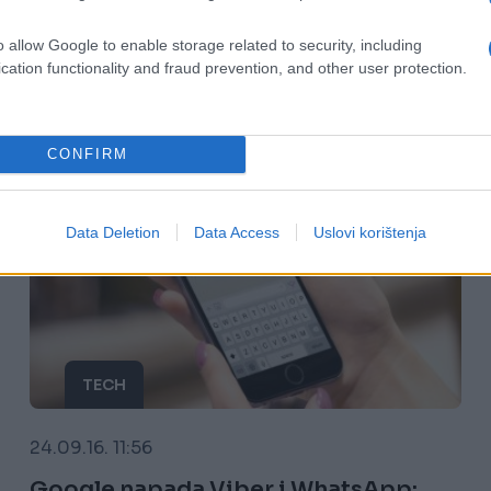
o allow Google to enable storage related to security, including
Saznaj više
cation functionality and fraud prevention, and other user protection.
CONFIRM
Data Deletion
Data Access
Uslovi korištenja
TECH
24.09.16. 11:56
Google napada Viber i WhatsApp: