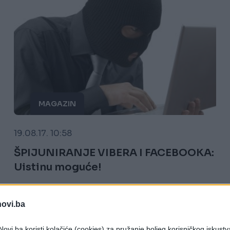
MAGAZIN
19.08.17. 10:58
ŠPIJUNIRANJE VIBERA I FACEBOOKA:
Uistinu moguće!
Saznaj više
novi.ba
ovi.ba koristi kolačiće (cookies) za pružanje boljeg korisničkog iskustv