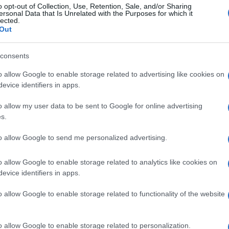
o opt-out of Collection, Use, Retention, Sale, and/or Sharing
ersonal Data that Is Unrelated with the Purposes for which it
lected.
Out
consents
o allow Google to enable storage related to advertising like cookies on
evice identifiers in apps.
o allow my user data to be sent to Google for online advertising
s.
to allow Google to send me personalized advertising.
o allow Google to enable storage related to analytics like cookies on
E BURAZ
evice identifiers in apps.
o allow Google to enable storage related to functionality of the website
02.12.16. 18:23
Kuhanje preko vibera
o allow Google to enable storage related to personalization.