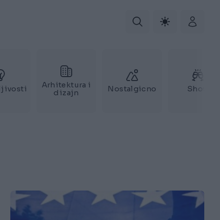
Arhitektura i
jivosti
Nostalgicno
Show
dizajn