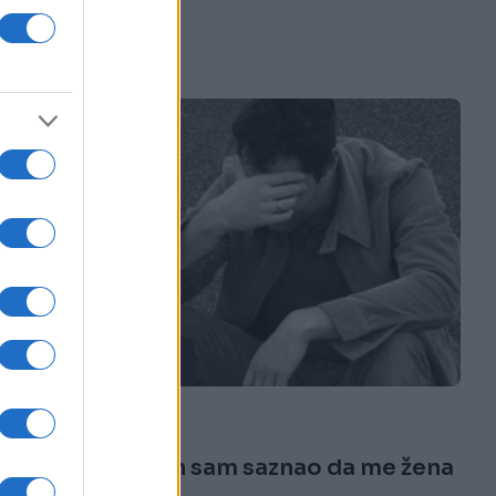
ISPOVIJESTI
15.11.16. 17:57
'Prije neki dan sam saznao da me žena