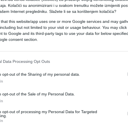
aja. Kolačići su anonimizirani i u svakom trenutku možete izmijeniti po
ašem Internet pregledniku. Slažete li se sa korištenjem kolačića?
 that this website/app uses one or more Google services and may gath
including but not limited to your visit or usage behaviour. You may click 
 to Google and its third-party tags to use your data for below specifi
ogle consent section.
l Data Processing Opt Outs
REGION
o opt-out of the Sharing of my personal data.
13.05.17. 13:49
In
"LEŽIM U KREVETU, DOĐI DO MENE"
o opt-out of the Sale of my Personal Data.
Nastavnik istorije slao maloljetnoj
In
učenici PERVERZNE PORUKE
to opt-out of processing my Personal Data for Targeted
ing.
In
Saznaj više