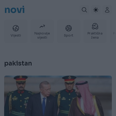
novi
Najnovije
Praktična
P
Vijesti
Sport
vijesti
žena
pakistan