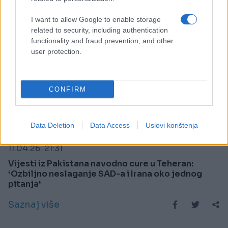
I want to allow Google to enable storage
related to security, including authentication
functionality and fraud prevention, and other
user protection.
CONFIRM
SVIJET
Data Deletion
Data Access
Uslovi korištenja
11.04.26. 21:31
Vijesti iz Pakistana navodno cure u Teheran:
‘Ozbiljno neslaganje SAD-a i Irana oko jednog
pitanja‘
Saznaj više