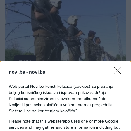
SVIJET
novi.ba -
novi.ba
20.04.26. 14:38
Islamabad se priprema za moguće pregovore SAD
Web portal Novi.ba koristi kolačiće (cookies) za pružanje
i Irana
boljeg korisničkog iskustva i ispravan prikaz sadržaja.
Kolačići su anonimizirani i u svakom trenutku možete
Saznaj više
izmijeniti postavke kolačića u vašem Internet pregledniku.
Slažete li se sa korištenjem kolačića?
Please note that this website/app uses one or more Google
services and may gather and store information including but