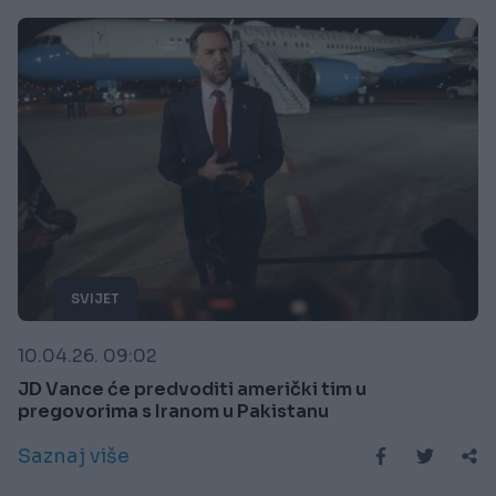
SVIJET
10.04.26. 09:02
JD Vance će predvoditi američki tim u
pregovorima s Iranom u Pakistanu
Saznaj više