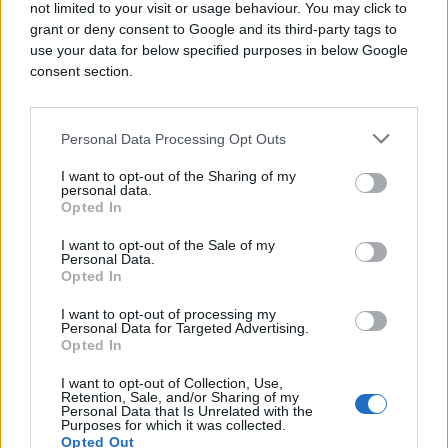
not limited to your visit or usage behaviour. You may click to
grant or deny consent to Google and its third-party tags to
use your data for below specified purposes in below Google
consent section.
Personal Data Processing Opt Outs
I want to opt-out of the Sharing of my
personal data.
Opted In
SVIJET
I want to opt-out of the Sale of my
Personal Data.
16.04.26. 12:11
Opted In
Pakistanski zvaničnici održavaju „otvorene
I want to opt-out of processing my
komunikacijske kanale” između SAD-a i Irana
Personal Data for Targeted Advertising.
Opted In
Saznaj više
I want to opt-out of Collection, Use,
Retention, Sale, and/or Sharing of my
Personal Data that Is Unrelated with the
Purposes for which it was collected.
Opted Out