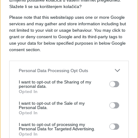
izmijeniti postavke kolačića u vašem Internet pregledniku.
Saznaj više
Slažete li se sa korištenjem kolačića?
Please note that this website/app uses one or more Google
services and may gather and store information including but
not limited to your visit or usage behaviour. You may click to
grant or deny consent to Google and its third-party tags to
use your data for below specified purposes in below Google
consent section.
Personal Data Processing Opt Outs
I want to opt-out of the Sharing of my
personal data.
Opted In
I want to opt-out of the Sale of my
BOSNA I HERCEGOVINA
Personal Data.
Opted In
11.07.26. 14:00
I want to opt-out of processing my
Personal Data for Targeted Advertising.
Obavljen ukop deset žrtava genocida u
Opted In
Srebrenici