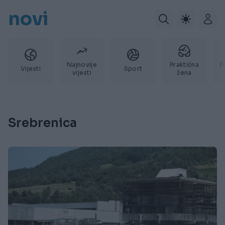
novi
Najnovije
Praktična
P
Vijesti
Sport
vijesti
žena
Srebrenica