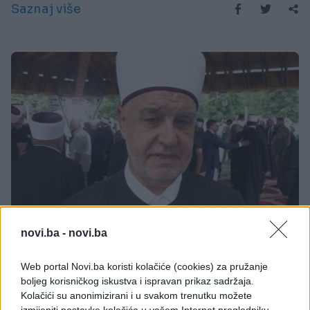
Saznaj više
BOSNA I HERCEGOVINA
novi.ba -
novi.ba
11.07.26. 14:56
Web portal Novi.ba koristi kolačiće (cookies) za pružanje
boljeg korisničkog iskustva i ispravan prikaz sadržaja.
Reis Kavazović: Razjedinjenim i podijeljenim
Kolačići su anonimizirani i u svakom trenutku možete
milost se ne ukazuje