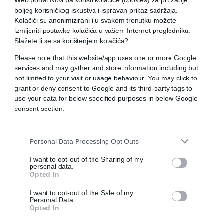
Web portal Novi.ba koristi kolačiće (cookies) za pružanje
boljeg korisničkog iskustva i ispravan prikaz sadržaja.
Kolačići su anonimizirani i u svakom trenutku možete
izmijeniti postavke kolačića u vašem Internet pregledniku.
Slažete li se sa korištenjem kolačića?
Please note that this website/app uses one or more Google
services and may gather and store information including but
not limited to your visit or usage behaviour. You may click to
ŠOKANTNO!
grant or deny consent to Google and its third-party tags to
use your data for below specified purposes in below Google
20.02.17. 11:46
consent section.
Postavio kameru u sobi da snimi djevojku dok
spava! Kad je pogledao video, oblio ga je hladan
znoj (VIDEO)
Personal Data Processing Opt Outs
Saznaj više
I want to opt-out of the Sharing of my
personal data.
Opted In
I want to opt-out of the Sale of my
Personal Data.
Opted In