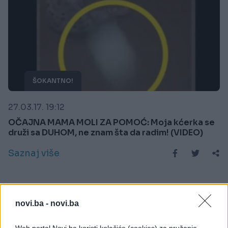
ŠOKANTNO!
27.03.17. 19:12
OČAJNA MAMA MOLI ZA POMOĆ: Moja kćerka se
druži sa DUHOM, ne znam šta da radim! (VIDEO)
Saznaj više
novi.ba -
novi.ba