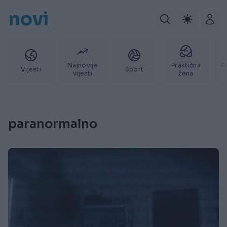
novi
Najnovije
Praktična
P
Vijesti
Sport
vijesti
žena
paranormalno