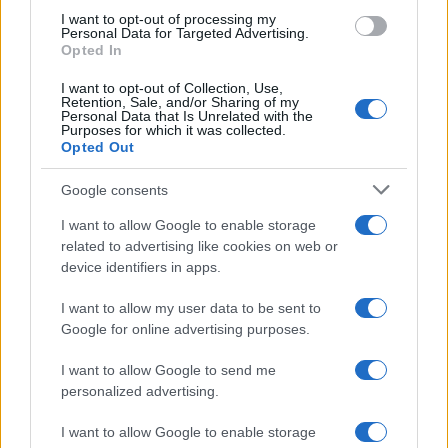
I want to opt-out of processing my
Personal Data for Targeted Advertising.
Opted In
I want to opt-out of Collection, Use,
Retention, Sale, and/or Sharing of my
Personal Data that Is Unrelated with the
Purposes for which it was collected.
Opted Out
Google consents
ISPOVIJESTI
I want to allow Google to enable storage
related to advertising like cookies on web or
25.01.17. 18:26
device identifiers in apps.
"U posljednje vrijeme su mi se desile neke
poprilično paranormalne stvari"
I want to allow my user data to be sent to
Google for online advertising purposes.
Saznaj više
I want to allow Google to send me
personalized advertising.
I want to allow Google to enable storage