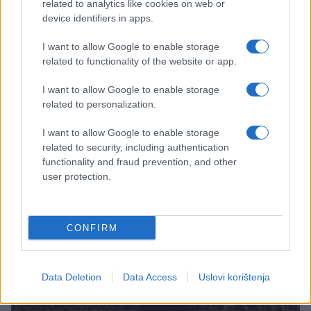
related to analytics like cookies on web or
device identifiers in apps.
I want to allow Google to enable storage
related to functionality of the website or app.
I want to allow Google to enable storage
related to personalization.
I want to allow Google to enable storage
ŠOKANTNO!
related to security, including authentication
functionality and fraud prevention, and other
user protection.
20.01.17. 17:29
Nakon ovog videa, sigurno ćete vjerovati u
paranormalno! Duh snimljen kako pomjera
CONFIRM
namještaj (VIDEO)
Saznaj više
Data Deletion
Data Access
Uslovi korištenja