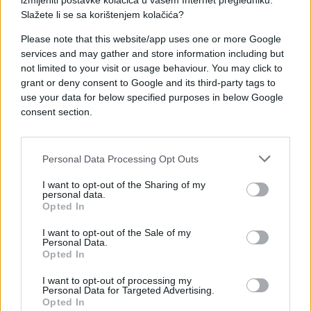
izmijeniti postavke kolačića u vašem Internet pregledniku.
Slažete li se sa korištenjem kolačića?
Please note that this website/app uses one or more Google
services and may gather and store information including but
not limited to your visit or usage behaviour. You may click to
grant or deny consent to Google and its third-party tags to
use your data for below specified purposes in below Google
consent section.
Personal Data Processing Opt Outs
I want to opt-out of the Sharing of my
SVIJET
personal data.
Opted In
25.07.17. 22:43
I want to opt-out of the Sale of my
Personal Data.
Jordan objavio snimku ubojstva trojice američkih
Opted In
vojnika
I want to opt-out of processing my
Personal Data for Targeted Advertising.
Saznaj više
Opted In