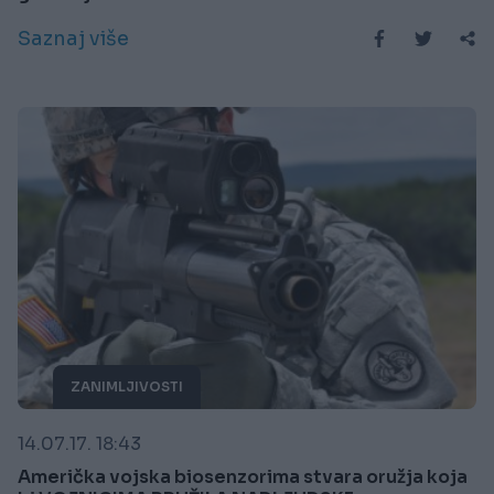
Saznaj više
ZANIMLJIVOSTI
14.07.17. 18:43
Američka vojska biosenzorima stvara oružja koja