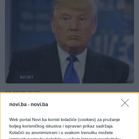
SVIJET
26.07.17. 15:55
Trump donio odluku: SAD neće primati transrodne
novi.ba -
novi.ba
osobe u vojsku zbog "medicinskih troškova i
smetnji"
Web portal Novi.ba koristi kolačiće (cookies) za pružanje
boljeg korisničkog iskustva i ispravan prikaz sadržaja.
Saznaj više
Kolačići su anonimizirani i u svakom trenutku možete