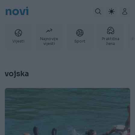
novi
Najnovije
Praktična
P
Vijesti
Sport
vijesti
žena
vojska