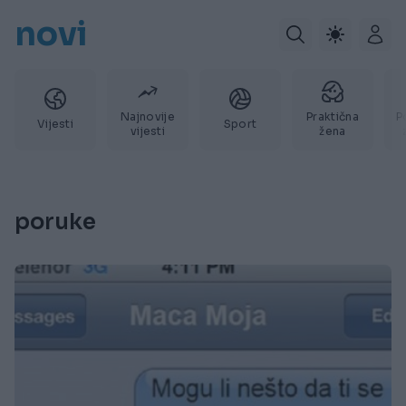
novi
Najnovije
Praktična
P
Vijesti
Sport
vijesti
žena
poruke