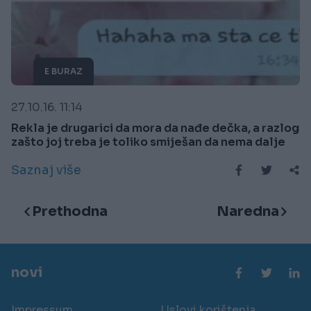
E BURAZ
27.10.16. 11:14
Rekla je drugarici da mora da nađe dečka, a razlog
zašto joj treba je toliko smiješan da nema dalje
Saznaj više
Prethodna
Naredna
novi
Impressum
Uslovi korištenja