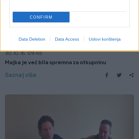
CONFIRM
E BURAZ
Data Deletion
Data Access
Uslovi korištenja
30.10.16. 09:45
Majka je već bila spremna za otkupninu
Saznaj više