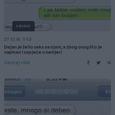
E BURAZ
27.10.16. 11:43
Dejan je želio seks sa njom, a zbog onog što je
napisao i uspjeće u namjeri
Saznaj više