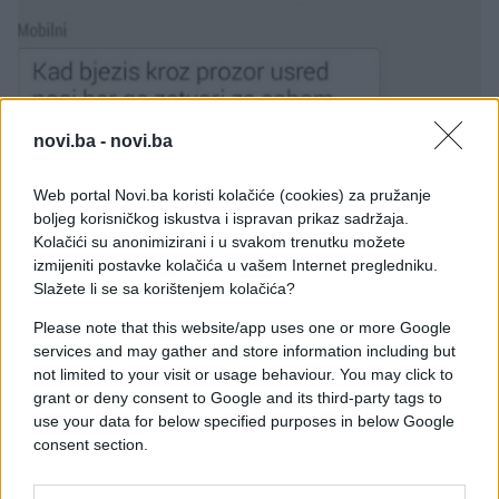
novi.ba -
novi.ba
E BURAZ
Web portal Novi.ba koristi kolačiće (cookies) za pružanje
30.10.16. 09:51
boljeg korisničkog iskustva i ispravan prikaz sadržaja.
Kad bježite, barem mislite na starce malo
Kolačići su anonimizirani i u svakom trenutku možete
izmijeniti postavke kolačića u vašem Internet pregledniku.
Saznaj više
Slažete li se sa korištenjem kolačića?
Please note that this website/app uses one or more Google
services and may gather and store information including but
not limited to your visit or usage behaviour. You may click to
grant or deny consent to Google and its third-party tags to
use your data for below specified purposes in below Google
consent section.