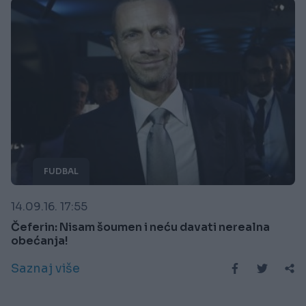
FUDBAL
14.09.16. 17:55
Čeferin: Nisam šoumen i neću davati nerealna
obećanja!
Saznaj više