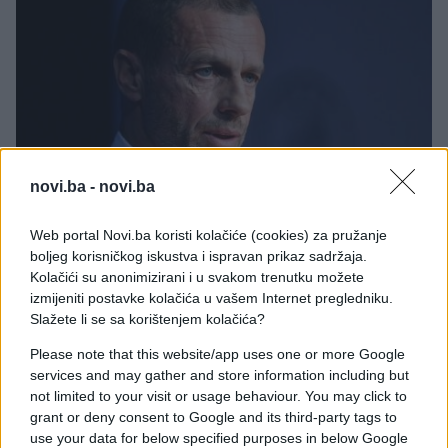
novi.ba -
novi.ba
SPORT
Web portal Novi.ba koristi kolačiće (cookies) za pružanje
boljeg korisničkog iskustva i ispravan prikaz sadržaja.
Kolačići su anonimizirani i u svakom trenutku možete
25.09.25. 18:06
izmijeniti postavke kolačića u vašem Internet pregledniku.
The Times: UEFA će suspendovati Izrael iduće
Slažete li se sa korištenjem kolačića?
sedmice!
Please note that this website/app uses one or more Google
Saznaj više
services and may gather and store information including but
not limited to your visit or usage behaviour. You may click to
grant or deny consent to Google and its third-party tags to
use your data for below specified purposes in below Google