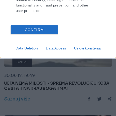
functionality and fraud prevention, and other
user protection.
CONFIRM
Data Deletion
Data Access
Uslovi korištenja
SPORT
30.06.17. 19:49
UEFA NEMA MILOSTI - SPREMA REVOLUCIJU KOJA
ĆE STATI NA KRAJ BOGATIMA!
Saznaj više