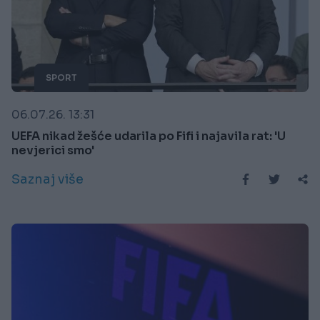
SPORT
06.07.26. 13:31
UEFA nikad žešće udarila po Fifi i najavila rat: 'U
nevjerici smo'
Saznaj više