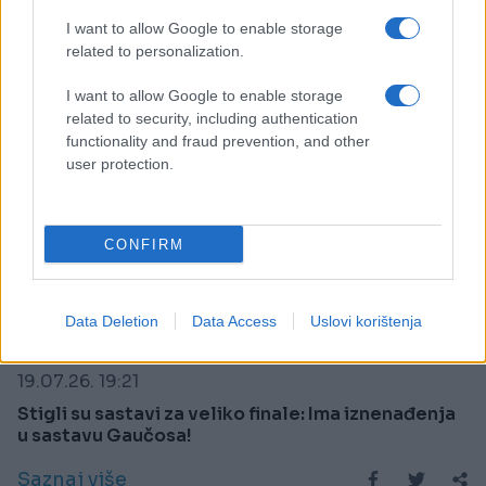
I want to allow Google to enable storage
related to personalization.
I want to allow Google to enable storage
related to security, including authentication
functionality and fraud prevention, and other
user protection.
CONFIRM
Data Deletion
Data Access
Uslovi korištenja
FUDBAL
19.07.26. 19:21
Stigli su sastavi za veliko finale: Ima iznenađenja
u sastavu Gaučosa!
Saznaj više