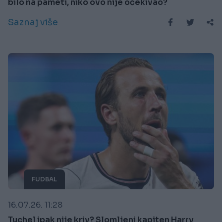
bilo na pameti, niko ovo nije očekivao?
Saznaj više
FUDBAL
16.07.26. 11:28
Tuchel ipak nije kriv? Slomljeni kapiten Harry