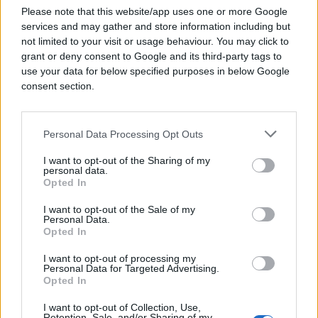
Please note that this website/app uses one or more Google
services and may gather and store information including but
not limited to your visit or usage behaviour. You may click to
grant or deny consent to Google and its third-party tags to
use your data for below specified purposes in below Google
consent section.
Personal Data Processing Opt Outs
I want to opt-out of the Sharing of my
personal data.
Opted In
DRUGA STRANA SPORTA
I want to opt-out of the Sale of my
Personal Data.
Opted In
19.07.26. 20:48
Neviđen skandal uoči finala, javnost u nevjerici:
I want to opt-out of processing my
Personal Data for Targeted Advertising.
Policija na izlazu iz hotela pretresala...
Opted In
Saznaj više
I want to opt-out of Collection, Use,
Retention, Sale, and/or Sharing of my