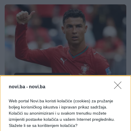
DRUGA STRANA SPORTA
novi.ba -
novi.ba
19.07.26. 21:25
Web portal Novi.ba koristi kolačiće (cookies) za pružanje
Javio se Ronaldo: Evo šta Kristijano radi na dan
boljeg korisničkog iskustva i ispravan prikaz sadržaja.
kada Mesi napada drugi Mundijal
Kolačići su anonimizirani i u svakom trenutku možete
izmijeniti postavke kolačića u vašem Internet pregledniku.
Saznaj više
Slažete li se sa korištenjem kolačića?