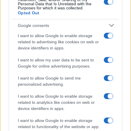
Personal Data that Is Unrelated with the
Purposes for which it was collected.
Opted Out
Google consents
I want to allow Google to enable storage
related to advertising like cookies on web or
device identifiers in apps.
I want to allow my user data to be sent to
Google for online advertising purposes.
I want to allow Google to send me
personalized advertising.
FUDBAL
I want to allow Google to enable storage
19.07.26. 19:28
related to analytics like cookies on web or
Haos u svlačionici Francuza: Jedan igrač mogao bi
device identifiers in apps.
doživotno biti izbačen iz reprezentacije!
I want to allow Google to enable storage
Saznaj više
related to functionality of the website or app.