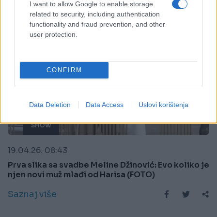
I want to allow Google to enable storage
related to security, including authentication
functionality and fraud prevention, and other
user protection.
CONFIRM
Data Deletion
Data Access
Uslovi korištenja
SHOW
19.04.26. 08:43
Prva slika sa svadbe Meline Džinović: Evo koliko je
njen novi muž mlađi od Harisa (FOTO)
Saznaj više