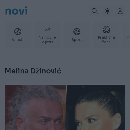
novi
Najnovije
Praktična
P
Vijesti
Sport
vijesti
žena
Melina Džinović