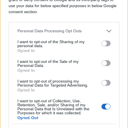
use your data for below specified purposes in below Google
consent section.
Personal Data Processing Opt Outs
I want to opt-out of the Sharing of my
personal data.
Opted In
I want to opt-out of the Sale of my
Personal Data.
SHOW
Opted In
I want to opt-out of processing my
19.04.26. 13:02
Personal Data for Targeted Advertising.
Opted In
Mladoženja ima 70 godina i 28 funkcija: Ovo je
milioner za kojeg se udala Melina Džinović
I want to opt-out of Collection, Use,
Retention, Sale, and/or Sharing of my
Saznaj više
Personal Data that Is Unrelated with the
Purposes for which it was collected.
Opted Out