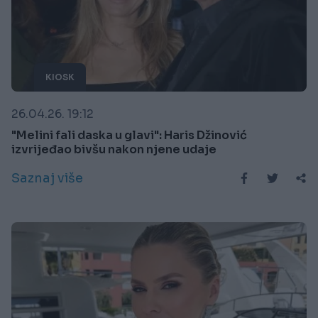
KIOSK
26.04.26. 19:12
"Melini fali daska u glavi": Haris Džinović
izvrijeđao bivšu nakon njene udaje
Saznaj više