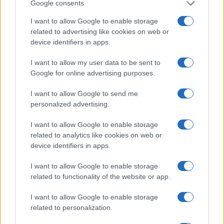
Google consents
I want to allow Google to enable storage
related to advertising like cookies on web or
device identifiers in apps.
I want to allow my user data to be sent to
Google for online advertising purposes.
I want to allow Google to send me
personalized advertising.
I want to allow Google to enable storage
SHOW
related to analytics like cookies on web or
device identifiers in apps.
19.04.26. 09:41
Melina nakon udaje ponovo promijenila prezime -
I want to allow Google to enable storage
više nije ni Džinović ni Galić
related to functionality of the website or app.
Saznaj više
I want to allow Google to enable storage
related to personalization.