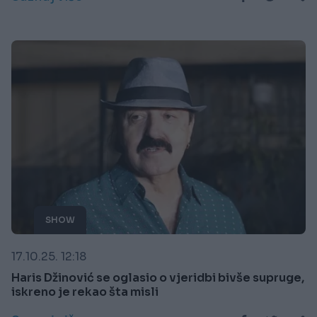
SHOW
17.10.25. 12:18
Haris Džinović se oglasio o vjeridbi bivše supruge,
iskreno je rekao šta misli