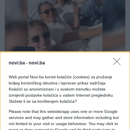
KIOSK
novi.ba -
novi.ba
19.04.26. 17:37
Melina nakon vjenčanja otvorila flašu: Jedan
Web portal Novi.ba koristi kolačiće (cookies) za pružanje
detalj na suprugu otkrio da mu nije jedina...
boljeg korisničkog iskustva i ispravan prikaz sadržaja.
Kolačići su anonimizirani i u svakom trenutku možete
Saznaj više
izmijeniti postavke kolačića u vašem Internet pregledniku.
Slažete li se sa korištenjem kolačića?
Please note that this website/app uses one or more Google
services and may gather and store information including but
not limited to your visit or usage behaviour. You may click to
grant or deny consent to Google and its third-party tags to