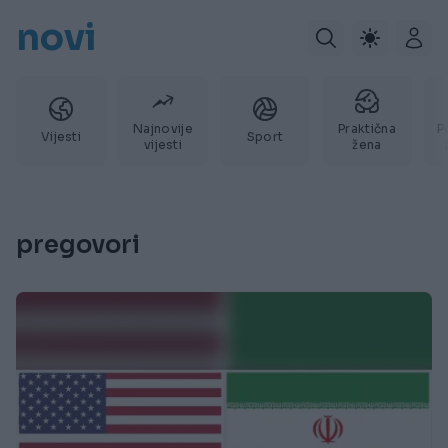
novi
Najnovije
Praktična
P
Vijesti
Sport
vijesti
žena
pregovori