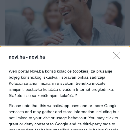
novi.ba -
novi.ba
PRAKTIČNA ŽENA
Web portal Novi.ba koristi kolačiće (cookies) za pružanje
11.09.17. 17:14
boljeg korisničkog iskustva i ispravan prikaz sadržaja.
Kolačići su anonimizirani i u svakom trenutku možete
Magična rečenica uz koju ćete dobiti sve što
izmijeniti postavke kolačića u vašem Internet pregledniku.
želite!
Slažete li se sa korištenjem kolačića?
Saznaj više
Please note that this website/app uses one or more Google
services and may gather and store information including but
not limited to your visit or usage behaviour. You may click to
grant or deny consent to Google and its third-party tags to