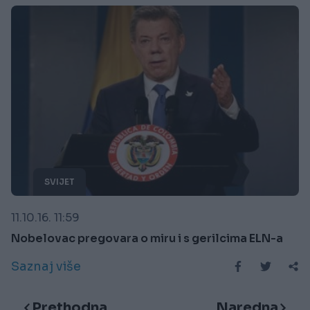
SVIJET
11.10.16. 11:59
Nobelovac pregovara o miru i s gerilcima ELN-a
Saznaj više
Prethodna
Naredna