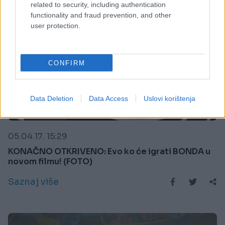
related to security, including authentication
functionality and fraud prevention, and other
user protection.
CONFIRM
Data Deletion
Data Access
Uslovi korištenja
FILMOVI
05.04.17. 15:29
KONAČNO OTKRIVENO: Evo ko će igrati BONDA u
novom filmu! (FOTO)
Saznaj više