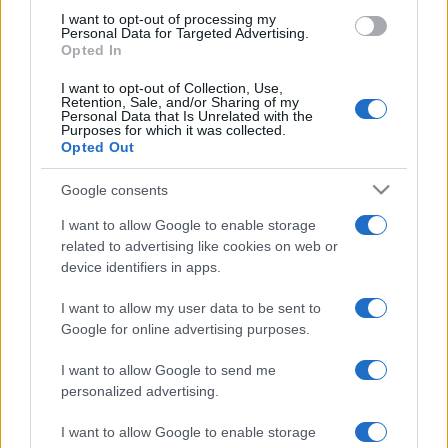
odlučiti može li blok odobriti ogromni zajam
I want to opt-out of processing my
Personal Data for Targeted Advertising.
Ukrajini korištenjem zamrznutih sredstava ruskih
Opted In
centralnih banaka.
I want to opt-out of Collection, Use,
Retention, Sale, and/or Sharing of my
Personal Data that Is Unrelated with the
Evropa je u posljednjih nekoliko sedmica bila
Purposes for which it was collected.
kritizirana od strane Trumpove administracije zbog
Opted Out
politika migracija, sigurnosti i regulacije velikih
Google consents
tehnoloških kompanija. Evropska unija i nacionalne
vlade suočavaju se s izazovom pronalaska
I want to allow Google to enable storage
jedinstvenog odgovora na američku kritiku.
related to advertising like cookies on web or
device identifiers in apps.
I want to allow my user data to be sent to
Google for online advertising purposes.
I want to allow Google to send me
#Volodimir Zelenski
#pregovori
personalized advertising.
I want to allow Google to enable storage
#Rat u Ukrajini