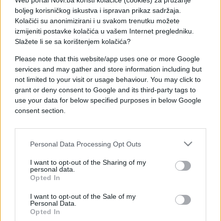
Web portal Novi.ba koristi kolačiće (cookies) za pružanje
boljeg korisničkog iskustva i ispravan prikaz sadržaja.
Zelenski će se ponovo sastati s američkim
Kolačići su anonimizirani i u svakom trenutku možete
izaslanikom Steveom Witkoffom i Trumpovim
izmijeniti postavke kolačića u vašem Internet pregledniku.
zetom Jaredom Kushnerom, nakon pet sati
Slažete li se sa korištenjem kolačića?
pregovora u nedjelju, dok su drugi evropski lideri
Please note that this website/app uses one or more Google
također održavali sastanke u njemačkoj
services and may gather and store information including but
prijestolnici tokom dana.
not limited to your visit or usage behaviour. You may click to
grant or deny consent to Google and its third-party tags to
use your data for below specified purposes in below Google
Ukrajina je u nedjelju izrazila spremnost da
consent section.
odustane od ambicije pridruživanja NATO savezu u
zamjenu za zapadne sigurnosne garancije.
Međutim, nije odmah bilo jasno koliko su pregovori
Personal Data Processing Opt Outs
napredovali po pitanju ovog ili drugih ključnih
pitanja, poput budućnosti ukrajinske teritorije, i
I want to opt-out of the Sharing of my
personal data.
koliko bi pregovori u Berlinu mogli uvjeriti Rusiju
Opted In
da se složi s primirjem.
I want to opt-out of the Sale of my
Personal Data.
Pregovori dolaze na početku ključne sedmice za
Opted In
Evropu, s EU samitom u četvrtak na kojem će se