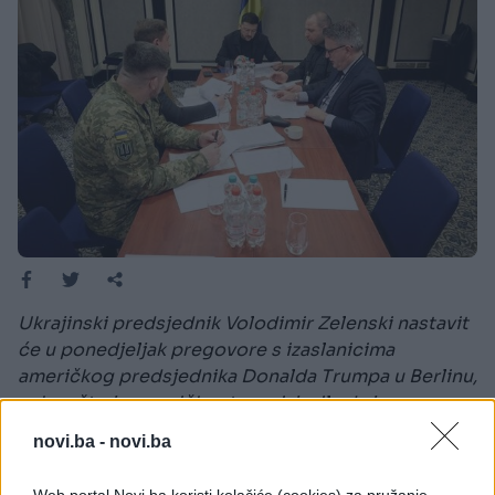
Ukrajinski predsjednik Volodimir Zelenski nastavit
će u ponedjeljak pregovore s izaslanicima
američkog predsjednika Donalda Trumpa u Berlinu,
nakon što je američka strana izjavila da je
postignut "veliki napredak" u nastojanjima da se
novi.ba -
novi.ba
okonča najsmrtonosniji evropski sukob od Drugog
svjetskog rata.