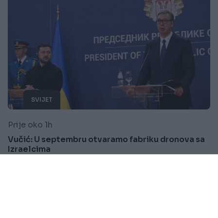
SVIJET
Prije oko 1h
Vučić: U septembru otvaramo fabriku dronova sa
Izraelcima
Saznaj više