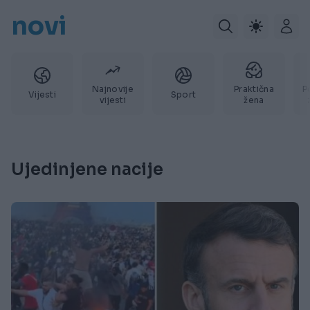
novi
Najnovije
Praktična
P
Vijesti
Sport
vijesti
žena
Ujedinjene nacije