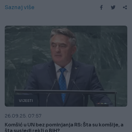
Saznaj više
VIJESTI
26.09.25. 07:57
Komšić u UN bez pominjanja RS: Šta su komšije, a
šta susjedi rekli o BiH?