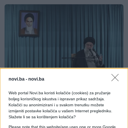
SVIJET
novi.ba -
novi.ba
20.02.26. 08:20
Web portal Novi.ba koristi kolačiće (cookies) za pružanje
boljeg korisničkog iskustva i ispravan prikaz sadržaja.
Iran upozorio UN da će odlučno odgovoriti ako
Kolačići su anonimizirani i u svakom trenutku možete
SAD pokrene vojnu agresiju
izmijeniti postavke kolačića u vašem Internet pregledniku.
Saznaj više
Slažete li se sa korištenjem kolačića?
Please note that this website/app uses one or more Google