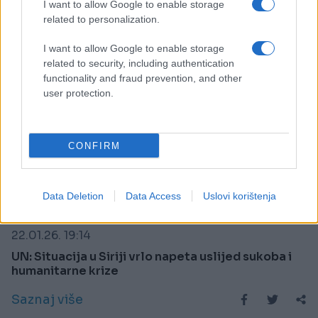
I want to allow Google to enable storage
related to personalization.
I want to allow Google to enable storage
related to security, including authentication
functionality and fraud prevention, and other
user protection.
CONFIRM
Data Deletion
Data Access
Uslovi korištenja
SVIJET
22.01.26. 19:14
UN: Situacija u Siriji vrlo napeta uslijed sukoba i
humanitarne krize
Saznaj više