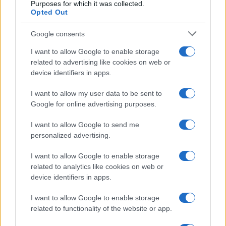
Purposes for which it was collected.
Opted Out
Google consents
I want to allow Google to enable storage
related to advertising like cookies on web or
device identifiers in apps.
I want to allow my user data to be sent to
Google for online advertising purposes.
I want to allow Google to send me
personalized advertising.
SVIJET
I want to allow Google to enable storage
25.01.26. 22:59
related to analytics like cookies on web or
UN osudio Iran i naredio istragu krvavog gušenja
device identifiers in apps.
protesta
I want to allow Google to enable storage
Saznaj više
related to functionality of the website or app.