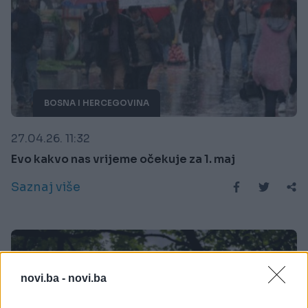
BOSNA I HERCEGOVINA
27.04.26. 11:32
Evo kakvo nas vrijeme očekuje za 1. maj
Saznaj više
novi.ba -
novi.ba