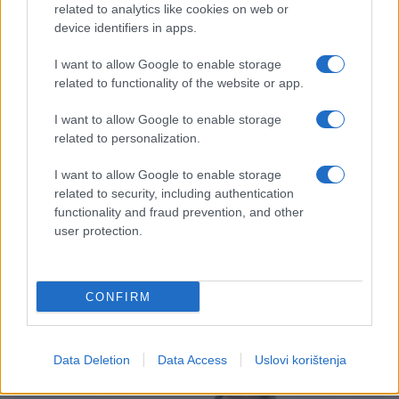
related to analytics like cookies on web or
device identifiers in apps.
I want to allow Google to enable storage
related to functionality of the website or app.
I want to allow Google to enable storage
related to personalization.
KIOSK
I want to allow Google to enable storage
related to security, including authentication
functionality and fraud prevention, and other
02.05.25. 13:34
user protection.
Fotka PORODIČNOG "PRVOG MAJA" na kojoj se
FAMILIJA POTUKLA ODMAH NAKON ŠTO SE
IZLJUBILA JE HIT
CONFIRM
Saznaj više
Data Deletion
Data Access
Uslovi korištenja