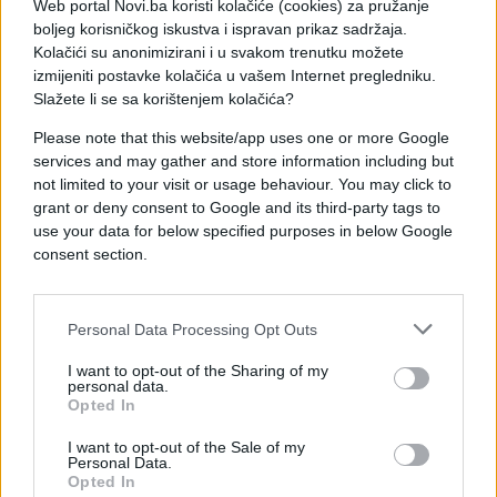
Web portal Novi.ba koristi kolačiće (cookies) za pružanje
boljeg korisničkog iskustva i ispravan prikaz sadržaja.
Kolačići su anonimizirani i u svakom trenutku možete
izmijeniti postavke kolačića u vašem Internet pregledniku.
Slažete li se sa korištenjem kolačića?
Please note that this website/app uses one or more Google
BOSNA I HERCEGOVINA
services and may gather and store information including but
not limited to your visit or usage behaviour. You may click to
grant or deny consent to Google and its third-party tags to
24.04.26. 13:26
use your data for below specified purposes in below Google
Ovo će biti dva neradna dana za Prvi maj u FBiH
consent section.
Saznaj više
Personal Data Processing Opt Outs
I want to opt-out of the Sharing of my
personal data.
Opted In
I want to opt-out of the Sale of my
Personal Data.
Opted In