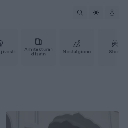
Arhitektura i
jivosti
Nostalgicno
Show
dizajn