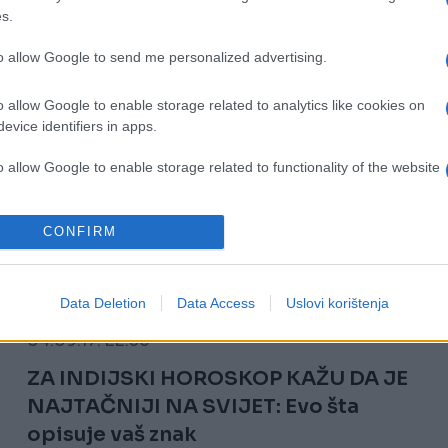
s.
to allow Google to send me personalized advertising.
o allow Google to enable storage related to analytics like cookies on
evice identifiers in apps.
o allow Google to enable storage related to functionality of the website
o allow Google to enable storage related to personalization.
CONFIRM
o allow Google to enable storage related to security, including
ZANIMLJIVOSTI
cation functionality and fraud prevention, and other user protection.
Data Deletion
Data Access
Uslovi korištenja
04.09.17. 22:36
ZA INDIJSKI HOROSKOP KAŽU DA JE
NAJTAČNIJI NA SVIJET: Evo šta
opisuje vaš znak