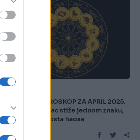
KIOSK
13.04.25. 15:57
INDIJSKI HOROSKOP ZA APRIL 2025.
Ogroman novac stiže jednom znaku,
ostale čeka dosta haosa
Saznaj više