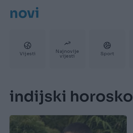
novi
Najnovije
Vijesti
Sport
vijesti
indijski horosk