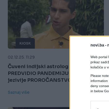
KIOSK
novi.ba -
02.12.25. 11:29
Web portal N
prikaz sadrž
Čuveni indijski astrolog koji je
kolačića u v
PREDVIDIO PANDEMIJU sada ima još
Please note
jezivije PROROČANSTVO
information 
deny consent
in below Go
Saznaj više