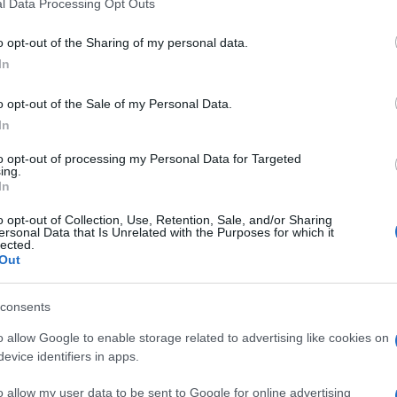
l Data Processing Opt Outs
o opt-out of the Sharing of my personal data.
In
o opt-out of the Sale of my Personal Data.
In
to opt-out of processing my Personal Data for Targeted
ing.
In
KIOSK
o opt-out of Collection, Use, Retention, Sale, and/or Sharing
ersonal Data that Is Unrelated with the Purposes for which it
lected.
21.04.25. 18:55
Out
VELIKI INDIJSKI HOROSKOP ZA
consents
LJETO 2025: Ove znakove očekuje
KIŠA PARA, ostvariće se sve što
o allow Google to enable storage related to advertising like cookies on
evice identifiers in apps.
požele
Saznaj više
o allow my user data to be sent to Google for online advertising