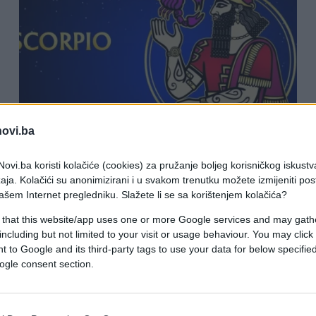
KIOSK
novi.ba
05.08.25. 10:53
ovi.ba koristi kolačiće (cookies) za pružanje boljeg korisničkog iskustv
aja. Kolačići su anonimizirani i u svakom trenutku možete izmijeniti po
Velike promjene stižu ovog mjeseca:
ašem Internet pregledniku. Slažete li se sa korištenjem kolačića?
Indijski horoskop otkriva - evo kome
 that this website/app uses one or more Google services and may gath
avgust donosi haos, a...
including but not limited to your visit or usage behaviour. You may click 
 to Google and its third-party tags to use your data for below specifi
ogle consent section.
Saznaj više