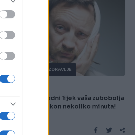
PORODICA I ZDRAVLJE
29.11.17. 22:53
Uz OVAJ prirodni lijek vaša zubobolja
će prestati nakon nekoliko minuta!
Saznaj više