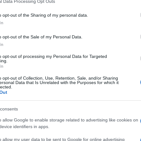
l Data Processing Opt Outs
o opt-out of the Sharing of my personal data.
In
o opt-out of the Sale of my Personal Data.
In
to opt-out of processing my Personal Data for Targeted
ing.
In
PORODICA I ZDRAVLJE
o opt-out of Collection, Use, Retention, Sale, and/or Sharing
ersonal Data that Is Unrelated with the Purposes for which it
lected.
01.12.17. 16:16
Out
Najučinkovitiji način da izliječite
consents
zubobolju: TREBA VAM SAMO 5
SEKUNDI
o allow Google to enable storage related to advertising like cookies on
evice identifiers in apps.
Saznaj više
o allow my user data to be sent to Google for online advertising