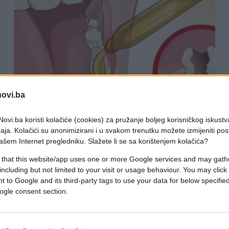
PORODICA I ZDRAVLJE
novi.ba
31.12.17. 12:19
ovi.ba koristi kolačiće (cookies) za pružanje boljeg korisničkog iskustv
aja. Kolačići su anonimizirani i u svakom trenutku možete izmijeniti po
Izliječila sam zubobolju, sama kod
ašem Internet pregledniku. Slažete li se sa korištenjem kolačića?
kuće: ČAK JE I MOJ STOMATOLOG
 that this website/app uses one or more Google services and may gath
OSTAO ZADIVLJEN!
including but not limited to your visit or usage behaviour. You may click 
 to Google and its third-party tags to use your data for below specifi
ogle consent section.
Saznaj više