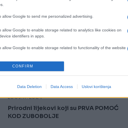
s.
to allow Google to send me personalized advertising.
o allow Google to enable storage related to analytics like cookies on
evice identifiers in apps.
o allow Google to enable storage related to functionality of the website
o allow Google to enable storage related to personalization.
CONFIRM
o allow Google to enable storage related to security, including
PORODICA I ZDRAVLJE
cation functionality and fraud prevention, and other user protection.
Data Deletion
Data Access
Uslovi korištenja
23.09.17. 23:24
Prirodni lijekovi koji su PRVA POMOĆ
KOD ZUBOBOLJE