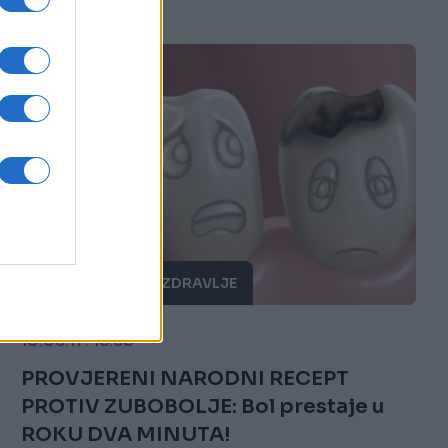
PORODICA I ZDRAVLJE
10.08.17. 16:56
PROVJERENI NARODNI RECEPT
PROTIV ZUBOBOLJE: Bol prestaje u
ROKU DVA MINUTA!