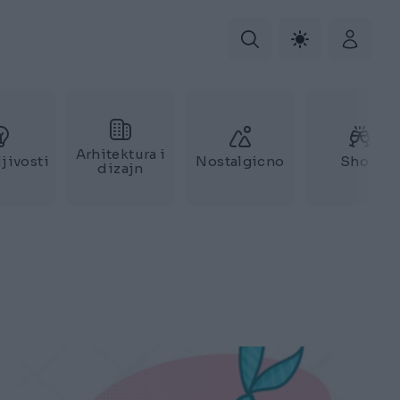
Arhitektura i
jivosti
Nostalgicno
Show
dizajn