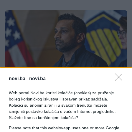
novi.ba -
novi.ba
SVIJET
Web portal Novi.ba koristi kolačiće (cookies) za pružanje
boljeg korisničkog iskustva i ispravan prikaz sadržaja.
21.07.26. 09:08
Kolačići su anonimizirani i u svakom trenutku možete
Direktor FBI-a planira posjetiti Rusiju u oktobru
izmijeniti postavke kolačića u vašem Internet pregledniku.
Slažete li se sa korištenjem kolačića?
Saznaj više
Please note that this website/app uses one or more Google