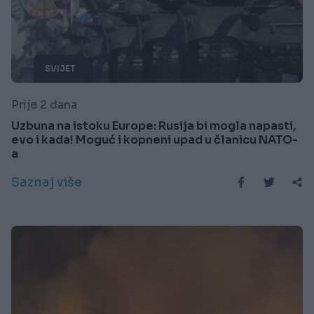
SVIJET
Prije 2 dana
Uzbuna na istoku Europe: Rusija bi mogla napasti,
evo i kada! Moguć i kopneni upad u članicu NATO-
a
Saznaj više