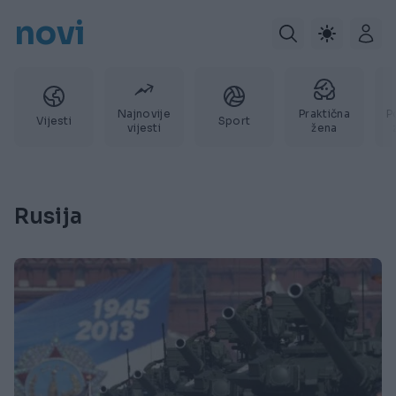
novi
Najnovije
Praktična
P
Vijesti
Sport
vijesti
žena
Rusija