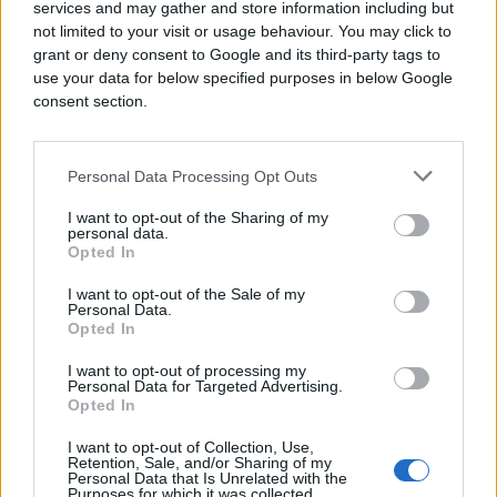
services and may gather and store information including but
not limited to your visit or usage behaviour. You may click to
grant or deny consent to Google and its third-party tags to
use your data for below specified purposes in below Google
consent section.
Personal Data Processing Opt Outs
I want to opt-out of the Sharing of my
personal data.
Opted In
I want to opt-out of the Sale of my
Personal Data.
SVIJET
Opted In
21.07.26. 09:02
I want to opt-out of processing my
Personal Data for Targeted Advertising.
Ukrajinci pogodili veliku metu? Iz Rusije cure
Opted In
snimke: ‘Upozorili su nas...‘
I want to opt-out of Collection, Use,
Retention, Sale, and/or Sharing of my
Saznaj više
Personal Data that Is Unrelated with the
Purposes for which it was collected.