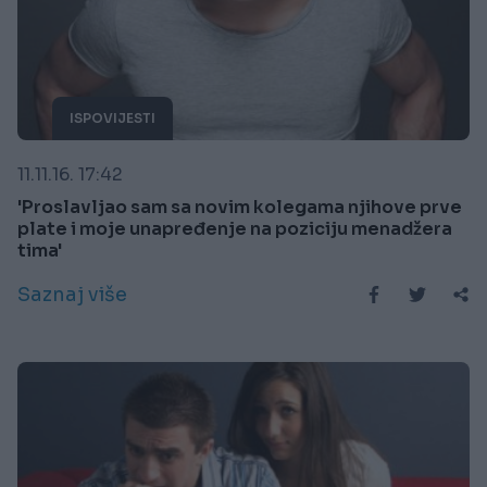
ISPOVIJESTI
11.11.16. 17:42
'Proslavljao sam sa novim kolegama njihove prve
plate i moje unapređenje na poziciju menadžera
tima'
Saznaj više