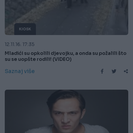
KIOSK
12.11.16. 17:35
Mladići su opkolili djevojku, a onda su požalili što
su se uopšte rodili! (VIDEO)
Saznaj više