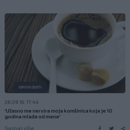
ISPOVIJESTI
26.09.16. 17:44
'Užasno me nervira moja komšinica koja je 10
godina mlađa od mene'
Saznaj više