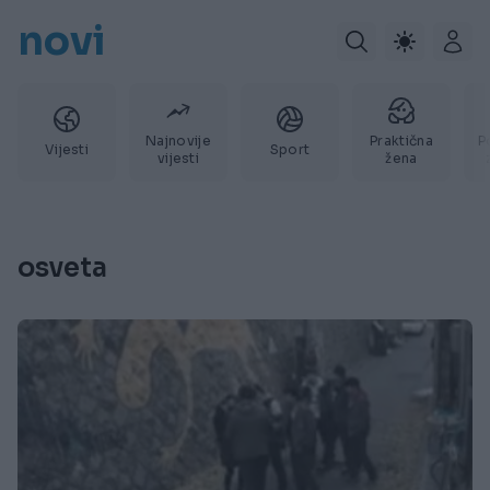
novi
Najnovije
Praktična
P
Vijesti
Sport
vijesti
žena
osveta