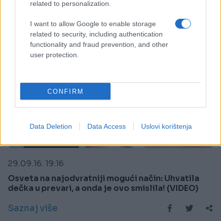
related to personalization.
I want to allow Google to enable storage
related to security, including authentication
functionality and fraud prevention, and other
user protection.
CONFIRM
Data Deletion
Data Access
Uslovi korištenja
ŠOKANTNO!
29.09.16. 19:16
Osveta na najodvratniji mogući način: Uhvatila
dečka u prevari, a onda je ovo smislila! (VIDEO)
Saznaj više