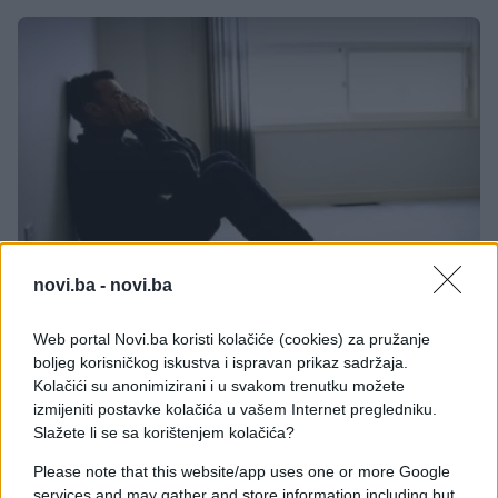
novi.ba -
novi.ba
ISPOVIJESTI
Web portal Novi.ba koristi kolačiće (cookies) za pružanje
03.10.16. 17:51
boljeg korisničkog iskustva i ispravan prikaz sadržaja.
Kolačići su anonimizirani i u svakom trenutku možete
'Bio sam predmet ismijavanja u osnovnoj i
izmijeniti postavke kolačića u vašem Internet pregledniku.
srednjoj školi'
Slažete li se sa korištenjem kolačića?
Saznaj više
Please note that this website/app uses one or more Google
services and may gather and store information including but