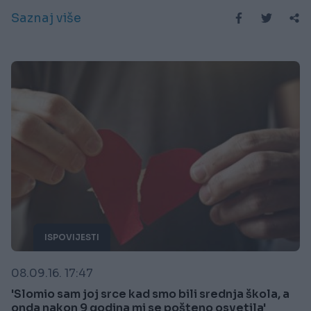
Saznaj više
ISPOVIJESTI
08.09.16. 17:47
'Slomio sam joj srce kad smo bili srednja škola, a
onda nakon 9 godina mi se pošteno osvetila'