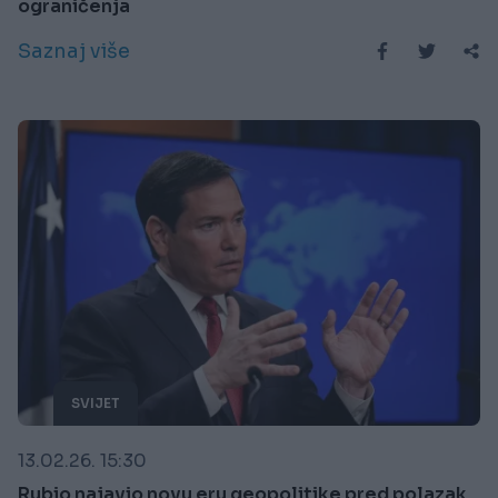
ograničenja
Saznaj više
SVIJET
13.02.26. 15:30
Rubio najavio novu eru geopolitike pred polazak