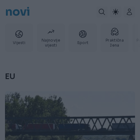
novi
Najnovije
Praktična
P
Vijesti
Sport
vijesti
žena
EU