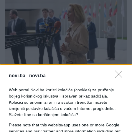
SVIJET
novi.ba -
novi.ba
12.05.26. 11:32
Web portal Novi.ba koristi kolačiće (cookies) za pružanje
boljeg korisničkog iskustva i ispravan prikaz sadržaja.
Kallas: EU jača odbrambenu saradnju, nove misije
Kolačići su anonimizirani i u svakom trenutku možete
na Bliskom istoku
izmijeniti postavke kolačića u vašem Internet pregledniku.
Saznaj više
Slažete li se sa korištenjem kolačića?
Please note that this website/app uses one or more Google
services and may gather and store information including but