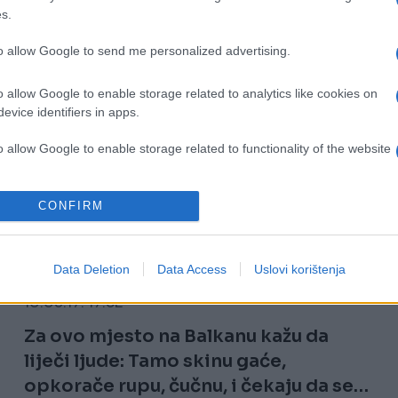
s.
to allow Google to send me personalized advertising.
o allow Google to enable storage related to analytics like cookies on
evice identifiers in apps.
o allow Google to enable storage related to functionality of the website
o allow Google to enable storage related to personalization.
CONFIRM
o allow Google to enable storage related to security, including
ČUDNE PRIČE
cation functionality and fraud prevention, and other user protection.
Data Deletion
Data Access
Uslovi korištenja
10.03.17. 17:52
Za ovo mjesto na Balkanu kažu da
liječi ljude: Tamo skinu gaće,
opkorače rupu, čučnu, i čekaju da se