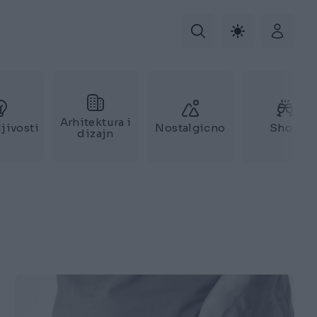
Arhitektura i
jivosti
Nostalgicno
Show
dizajn