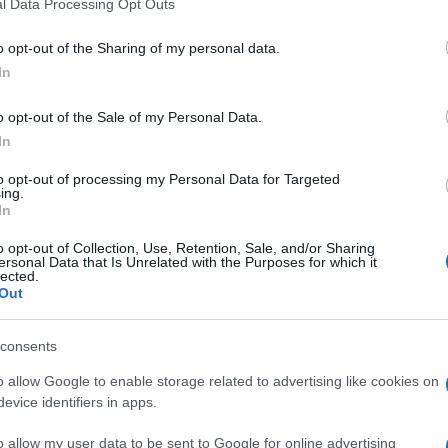
l Data Processing Opt Outs
o opt-out of the Sharing of my personal data.
In
o opt-out of the Sale of my Personal Data.
In
to opt-out of processing my Personal Data for Targeted
ing.
In
PORODICA I ZDRAVLJE
o opt-out of Collection, Use, Retention, Sale, and/or Sharing
ersonal Data that Is Unrelated with the Purposes for which it
lected.
15.12.17. 19:30
Out
RIJEŠITE SE HEMOROIDA ZAUVIJEK:
consents
Recept za domaću mast koja će vas
spasiti muka!
o allow Google to enable storage related to advertising like cookies on
evice identifiers in apps.
Saznaj više
o allow my user data to be sent to Google for online advertising