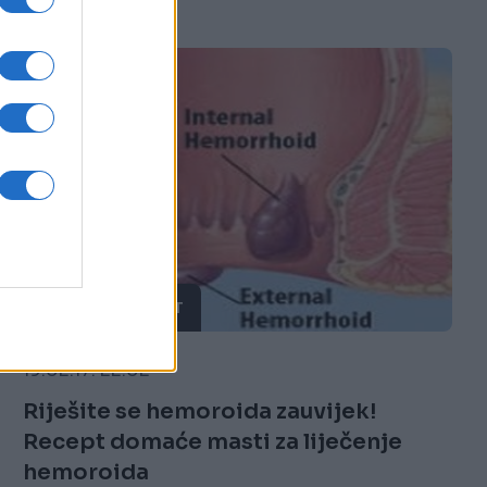
ZDRAV ŽIVOT
19.02.17. 22:02
Riješite se hemoroida zauvijek!
Recept domaće masti za liječenje
hemoroida