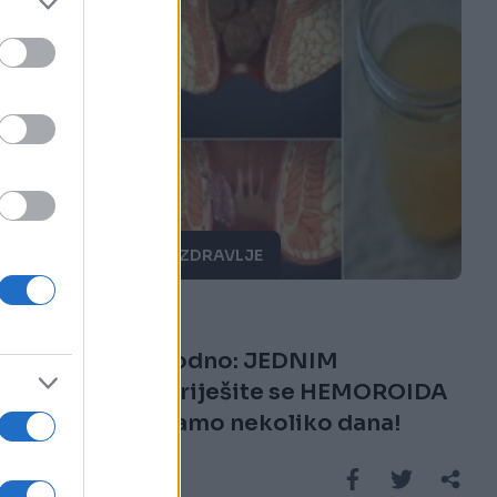
PORODICA I ZDRAVLJE
07.12.17. 14:34
Potpuno prirodno: JEDNIM
SASTOJKOM riješite se HEMOROIDA
kod kuće za samo nekoliko dana!
Saznaj više