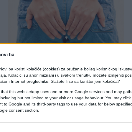
ZDRAV ŽIVOT
novi.ba
15.05.18. 21:44
ovi.ba koristi kolačiće (cookies) za pružanje boljeg korisničkog iskustv
aja. Kolačići su anonimizirani i u svakom trenutku možete izmijeniti po
Oni su prava napast za Ijude: Evo kako
ašem Internet pregledniku. Slažete li se sa korištenjem kolačića?
liječiti HEMOROIDE PRIRODNIM
 that this website/app uses one or more Google services and may gath
PUTEM
including but not limited to your visit or usage behaviour. You may click 
 to Google and its third-party tags to use your data for below specifi
ogle consent section.
Saznaj više