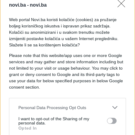
novi.ba -
novi.ba
Web portal Novi.ba koristi kolačiće (cookies) za pružanje
boljeg korisničkog iskustva i ispravan prikaz sadržaja.
Kolačići su anonimizirani i u svakom trenutku možete
izmijeniti postavke kolačića u vašem Internet pregledniku.
Slažete li se sa korištenjem kolačića?
Please note that this website/app uses one or more Google
SHOW
services and may gather and store information including but
not limited to your visit or usage behaviour. You may click to
grant or deny consent to Google and its third-party tags to
17.10.25. 17:06
use your data for below specified purposes in below Google
Haris Džinović se oglasio o zarukama njegove
consent section.
bivše žene Meline: Evo šta je rekao
Saznaj više
Personal Data Processing Opt Outs
I want to opt-out of the Sharing of my
personal data.
Opted In