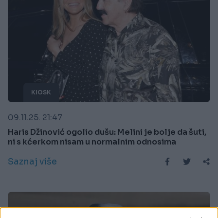
KIOSK
09.11.25. 21:47
Haris Džinović ogolio dušu: Melini je bolje da šuti,
ni s kćerkom nisam u normalnim odnosima
Saznaj više