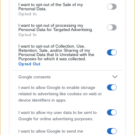
I want to opt-out of the Sale of my
Personal Data.
Opted In
I want to opt-out of processing my
Personal Data for Targeted Advertising.
Opted In
I want to opt-out of Collection, Use,
Retention, Sale, and/or Sharing of my
Personal Data that Is Unrelated with the
Purposes for which it was collected.
Opted Out
Google consents
SHOW
I want to allow Google to enable storage
17.10.25. 12:18
related to advertising like cookies on web or
device identifiers in apps.
Haris Džinović se oglasio o vjeridbi bivše supruge,
iskreno je rekao šta misli
I want to allow my user data to be sent to
Google for online advertising purposes.
Saznaj više
I want to allow Google to send me