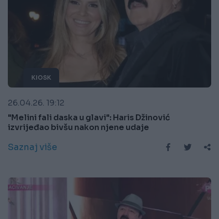
KIOSK
26.04.26. 19:12
"Melini fali daska u glavi": Haris Džinović
izvrijeđao bivšu nakon njene udaje
Saznaj više