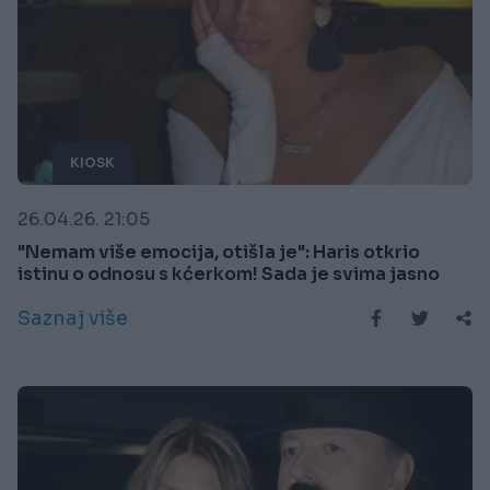
KIOSK
26.04.26. 21:05
"Nemam više emocija, otišla je": Haris otkrio
istinu o odnosu s kćerkom! Sada je svima jasno
Saznaj više