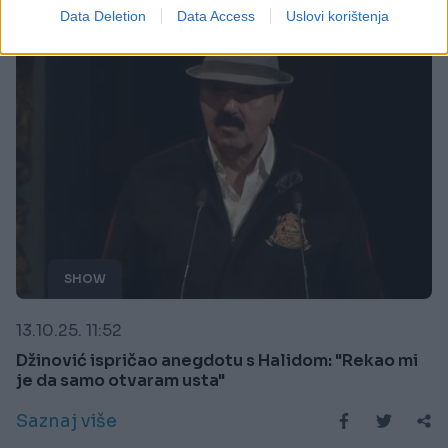
Data Deletion
Data Access
Uslovi korištenja
SHOW
13.10.25. 11:52
Džinović ispričao anegdotu s Halidom: "Rekao mi
je da samo otvaram usta"
Saznaj više