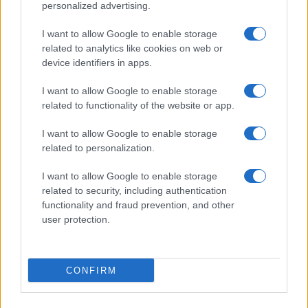
personalized advertising.
I want to allow Google to enable storage
related to analytics like cookies on web or
device identifiers in apps.
I want to allow Google to enable storage
related to functionality of the website or app.
I want to allow Google to enable storage
related to personalization.
I want to allow Google to enable storage
SHOW
related to security, including authentication
functionality and fraud prevention, and other
14.10.25. 11:42
user protection.
Ljudi bijesni zbog onoga što je Haris uradio u
trenutku kada mu je prišao Halidov sin
CONFIRM
Saznaj više