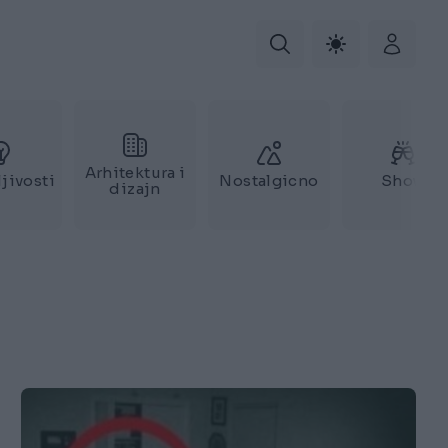
Arhitektura i
jivosti
Nostalgicno
Show
dizajn