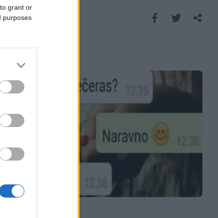
to grant or
Saznaj više
ed purposes
E BURAZ
20.10.16. 17:00