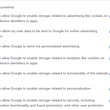
'Tata me od malena učio da su suze
consents
slabost, da je to grijeh, poraz,
o allow Google to enable storage related to advertising like cookies on
sramota'
evice identifiers in apps.
o allow my user data to be sent to Google for online advertising
Saznaj više
s.
to allow Google to send me personalized advertising.
o allow Google to enable storage related to analytics like cookies on
evice identifiers in apps.
o allow Google to enable storage related to functionality of the website
o allow Google to enable storage related to personalization.
o allow Google to enable storage related to security, including
cation functionality and fraud prevention, and other user protection.
KIOSK