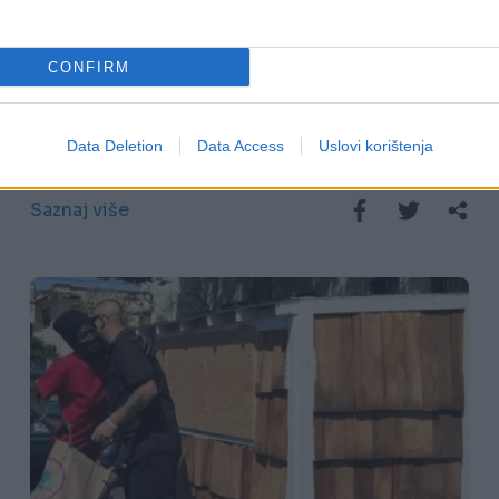
19.10.16. 08:15
CONFIRM
Sve što vam u životu treba: 5 savjeta
najsretnijeg čovjeka na svijetu
Data Deletion
Data Access
Uslovi korištenja
Saznaj više