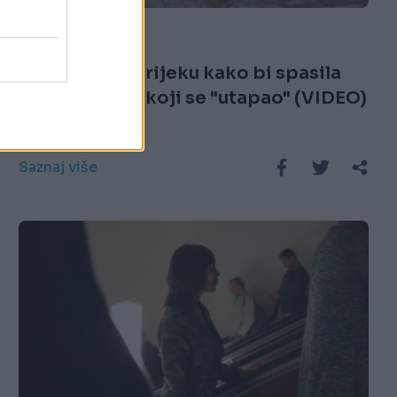
17.10.16. 20:01
Slonica ušla u rijeku kako bi spasila
život čovjeku koji se "utapao" (VIDEO)
Saznaj više