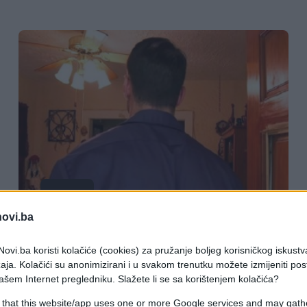
VIDEO
novi.ba
29.10.16. 17:22
ovi.ba koristi kolačiće (cookies) za pružanje boljeg korisničkog iskustv
Pušten je iz zatvora i nema obitelj,
aja. Kolačići su anonimizirani i u svakom trenutku možete izmijeniti po
ono što se desilo u nastavku ostavlja
ašem Internet pregledniku. Slažete li se sa korištenjem kolačića?
bez teksta (VIDEO)
 that this website/app uses one or more Google services and may gath