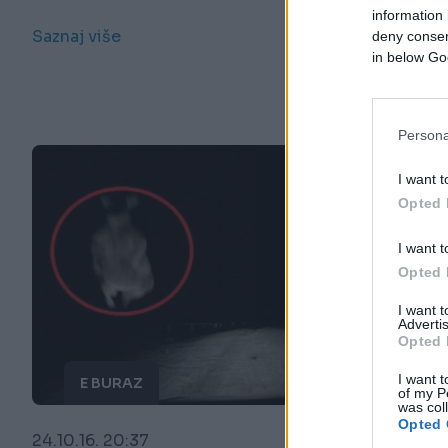
information 
Saznaj više
deny consent
in below Go
Persona
I want t
Opted 
I want t
Opted 
I want 
Advertis
Opted 
I want t
E BURAZ
of my P
was col
Opted 
24.10.16. 20:37