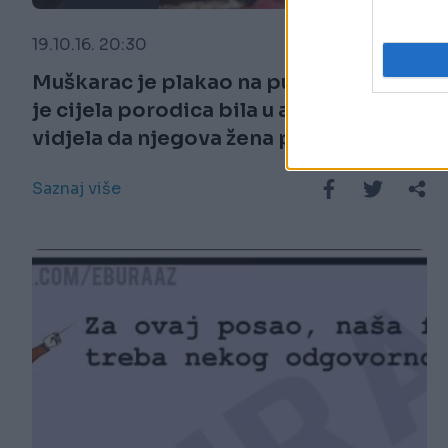
19.10.16. 20:30
Muškarac je plakao na pumpi dok mu
je cijela porodica bila u autu: Kada je
vidjela da njegova žena pokriva lice
rukama sve joj bilo jasno
Saznaj više