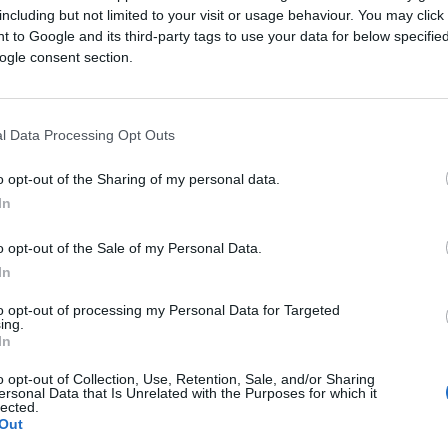
including but not limited to your visit or usage behaviour. You may click 
Saznaj više
 to Google and its third-party tags to use your data for below specifi
ogle consent section.
l Data Processing Opt Outs
o opt-out of the Sharing of my personal data.
In
o opt-out of the Sale of my Personal Data.
In
to opt-out of processing my Personal Data for Targeted
ing.
In
o opt-out of Collection, Use, Retention, Sale, and/or Sharing
ISPOVIJESTI
ersonal Data that Is Unrelated with the Purposes for which it
lected.
Out
24.10.16. 17:52