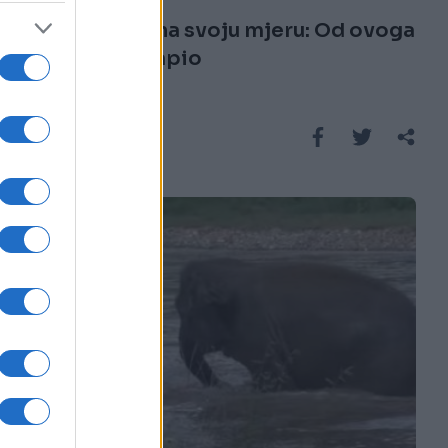
Čovjek koji zna svoju mjeru: Od ovoga
bi se svako napio
Saznaj više
E BURAZ