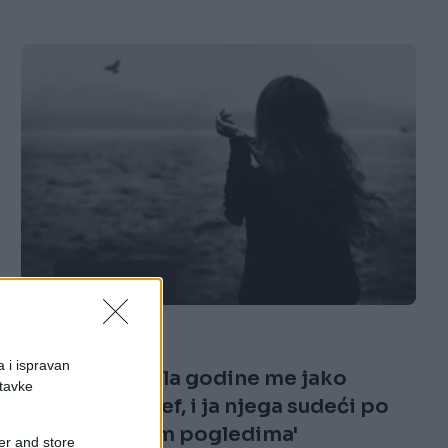
ISPOVIJESTI
28.10.16. 18:03
a i ispravan
'Već skoro pola godine me jako
stavke
privlači moj šef, i ja njega sudeći po
svakodnevnim pogledima'
er and store