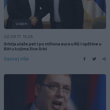
VIJESTI
02.09.17. 15:25
Srbija ulaže pet i po miliona eura u RS i opštine u
BiH u kojima žive Srbi
Saznaj više