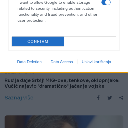
I want to allow Google to enable storage
related to security, including authentication
functionality and fraud prevention, and other
user protection.
CONFIRM
REGION
Data Deletion
Data Access
Uslovi korištenja
21.12.16. 18:45
Rusija daje Srbiji MIG-ove, tenkove, oklopnjake:
Vučić najavio "dramatično" jačanje vojske
Saznaj više