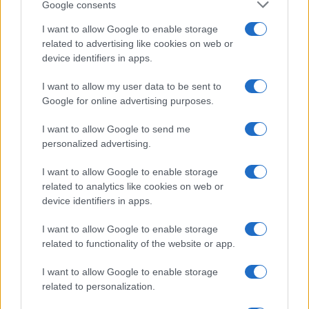
Google consents
I want to allow Google to enable storage
related to advertising like cookies on web or
device identifiers in apps.
I want to allow my user data to be sent to
Google for online advertising purposes.
I want to allow Google to send me
REGION
personalized advertising.
27.12.16. 11:48
I want to allow Google to enable storage
Ivanić kod Vučića: Srbija želi najbolje političke i
related to analytics like cookies on web or
ekonomske odnose sa BiH
device identifiers in apps.
Saznaj više
I want to allow Google to enable storage
related to functionality of the website or app.
I want to allow Google to enable storage
related to personalization.