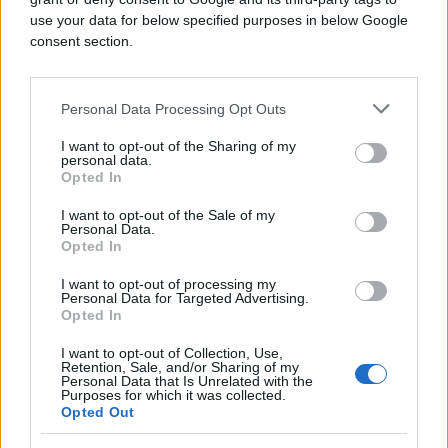
use your data for below specified purposes in below Google
consent section.
Personal Data Processing Opt Outs
I want to opt-out of the Sharing of my
personal data.
Opted In
AKTUELNO
I want to opt-out of the Sale of my
15.01.17. 15:42
Personal Data.
Opted In
Ivanić-Vučić: Interes srpskog naroda je mir i
stabilnost
I want to opt-out of processing my
Personal Data for Targeted Advertising.
Opted In
Saznaj više
I want to opt-out of Collection, Use,
Retention, Sale, and/or Sharing of my
Personal Data that Is Unrelated with the
Purposes for which it was collected.
Opted Out