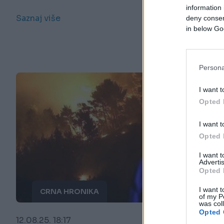
information 
Saznaj više
deny consent
in below Go
Persona
I want t
Opted 
I want t
Opted 
I want 
Advertis
Opted 
I want t
CRNA HRONIKA
of my P
was col
Opted 
12.08.25. 18:17