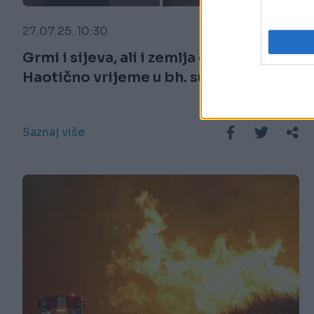
27.07.25. 10:30
Grmi i sijeva, ali i zemlja gori:
Haotično vrijeme u bh. susjedstvu
Saznaj više