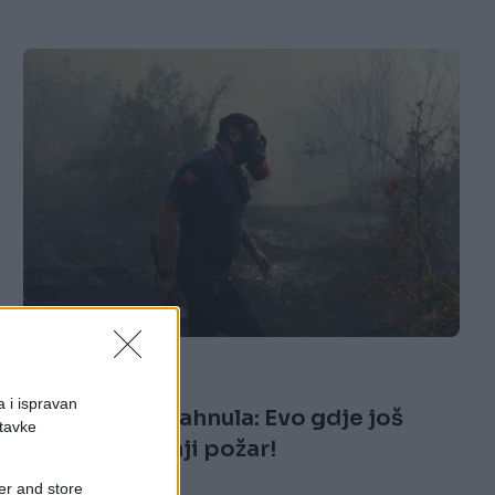
REGION
18.08.25. 08:08
a i ispravan
Podgorica odahnula: Evo gdje još
stavke
tinja posljednji požar!
er and store