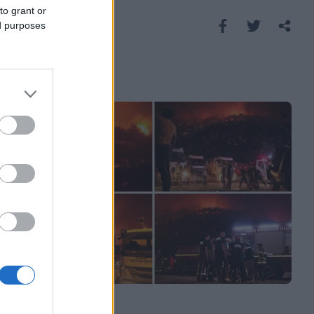
to grant or
Saznaj više
ed purposes
SVIJET
27.07.25. 16:08