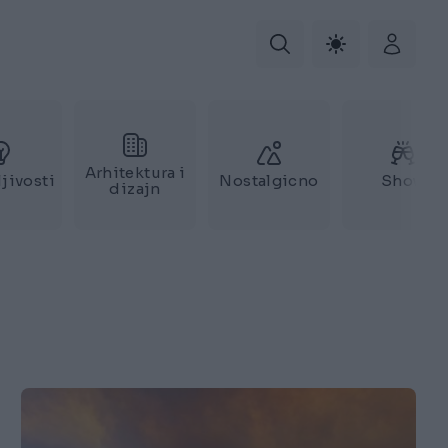
Arhitektura i
jivosti
Nostalgicno
Show
dizajn