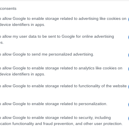
Mediteran gori: Vatrogasci se bore s
consents
požarima u Turskoj, Grčkoj i Albaniji
o allow Google to enable storage related to advertising like cookies on
evice identifiers in apps.
o allow my user data to be sent to Google for online advertising
Saznaj više
s.
to allow Google to send me personalized advertising.
o allow Google to enable storage related to analytics like cookies on
evice identifiers in apps.
o allow Google to enable storage related to functionality of the website
o allow Google to enable storage related to personalization.
o allow Google to enable storage related to security, including
cation functionality and fraud prevention, and other user protection.
REGION