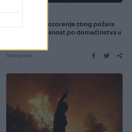
26.07.25. 17:17
MUP izdao upozorenje zbog požara
kod Niša: opasnost po domaćinstva u
selu Supovac
Saznaj više