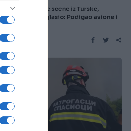
Apokaliptične scene iz Turske,
Erdogan se oglasio: Podigao avione i
helikoptere
Saznaj više
REGION