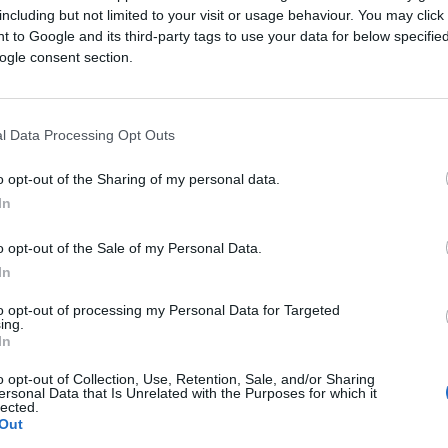
including but not limited to your visit or usage behaviour. You may click 
Saznaj više
 to Google and its third-party tags to use your data for below specifi
ogle consent section.
l Data Processing Opt Outs
o opt-out of the Sharing of my personal data.
In
o opt-out of the Sale of my Personal Data.
In
to opt-out of processing my Personal Data for Targeted
ing.
In
o opt-out of Collection, Use, Retention, Sale, and/or Sharing
SVIJET
ersonal Data that Is Unrelated with the Purposes for which it
lected.
Out
29.07.25. 13:11