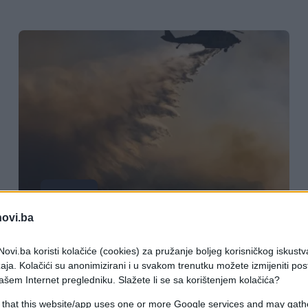
SVIJET
novi.ba
21.06.26. 18:14
ovi.ba koristi kolačiće (cookies) za pružanje boljeg korisničkog iskustv
Pakao u Grčkoj! Vatra guta sve pred
aja. Kolačići su anonimizirani i u svakom trenutku možete izmijeniti po
sobom - ovdje nikako ne idite: Stiglo
ašem Internet pregledniku. Slažete li se sa korištenjem kolačića?
naređenje za hitnu...
 that this website/app uses one or more Google services and may gath