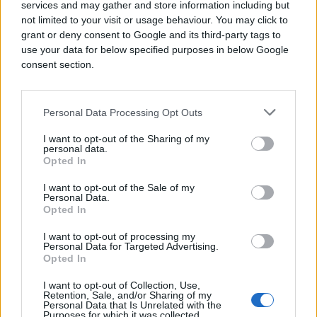
Saznaj više
services and may gather and store information including but
not limited to your visit or usage behaviour. You may click to
grant or deny consent to Google and its third-party tags to
use your data for below specified purposes in below Google
consent section.
Personal Data Processing Opt Outs
I want to opt-out of the Sharing of my
personal data.
Opted In
I want to opt-out of the Sale of my
Personal Data.
Opted In
ISPOVIJESTI
I want to opt-out of processing my
Personal Data for Targeted Advertising.
Opted In
02.03.17. 09:51
'Lud sam za tramvajima i imam savršen plan'
I want to opt-out of Collection, Use,
Retention, Sale, and/or Sharing of my
Personal Data that Is Unrelated with the
Saznaj više
Purposes for which it was collected.