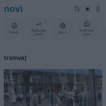
novi
Najnovije
Praktična
P
Vijesti
Sport
vijesti
žena
tramvaj