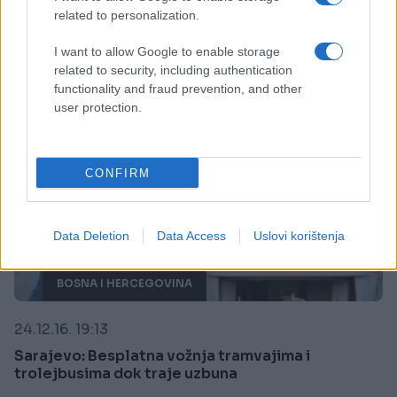
Saznaj više
related to personalization.
I want to allow Google to enable storage
related to security, including authentication
functionality and fraud prevention, and other
user protection.
CONFIRM
Data Deletion
Data Access
Uslovi korištenja
BOSNA I HERCEGOVINA
24.12.16. 19:13
Sarajevo: Besplatna vožnja tramvajima i
trolejbusima dok traje uzbuna