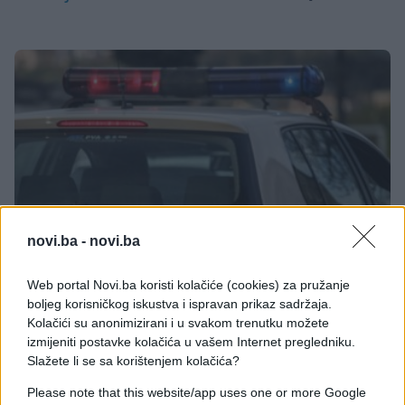
novi.ba -
novi.ba
CRNA HRONIKA
Web portal Novi.ba koristi kolačiće (cookies) za pružanje
boljeg korisničkog iskustva i ispravan prikaz sadržaja.
Kolačići su anonimizirani i u svakom trenutku možete
06.03.17. 17:06
izmijeniti postavke kolačića u vašem Internet pregledniku.
POLICIJSKA AKCIJA NA SOCIJALNOM: Džeparoš
Slažete li se sa korištenjem kolačića?
krao po tramvaju ali je savladan i uhapšen
Please note that this website/app uses one or more Google