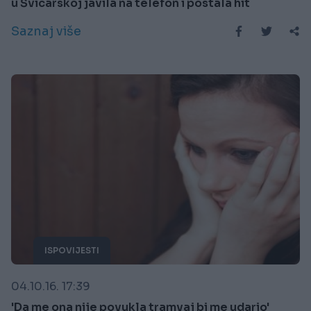
u Švicarskoj javila na telefon i postala hit
Saznaj više
ISPOVIJESTI
04.10.16. 17:39
'Da me ona nije povukla tramvaj bi me udario'