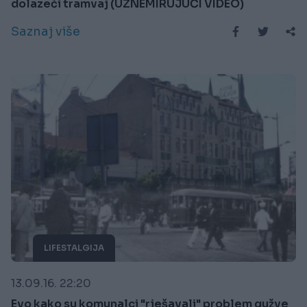
dolazeći tramvaj (UZNEMIRUJUĆI VIDEO)
Saznaj više
LIFESTALGIJA
13.09.16. 22:20
Evo kako su komunalci "rješavali" problem gužve