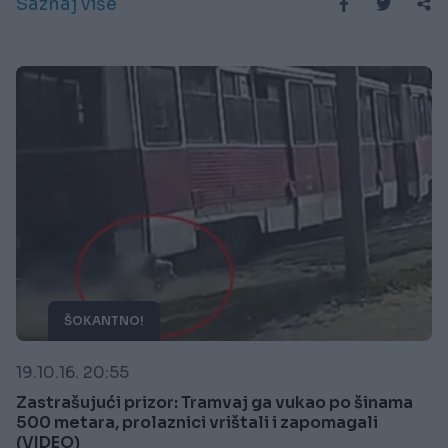
Saznaj više
ŠOKANTNO!
19.10.16. 20:55
Zastrašujući prizor: Tramvaj ga vukao po šinama
500 metara, prolaznici vrištali i zapomagali
(VIDEO)