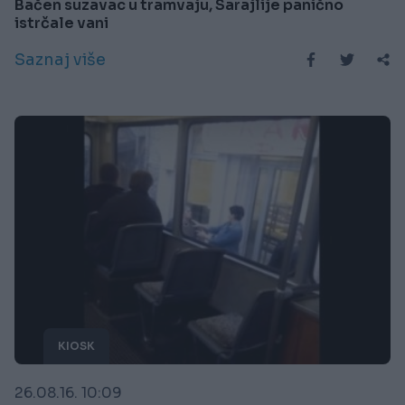
Bačen suzavac u tramvaju, Sarajlije panično
istrčale vani
Saznaj više
KIOSK
26.08.16. 10:09