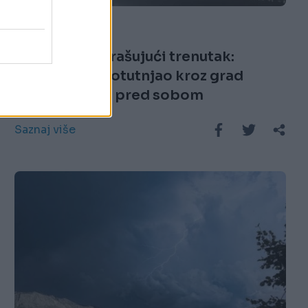
08.07.26. 09:32
Snimljen zastrašujući trenutak:
Tornado je protutnjao kroz grad
razarajući sve pred sobom
Saznaj više