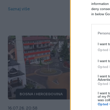
information 
Saznaj više
deny consent
in below Go
Persona
I want t
Opted 
I want t
Opted 
I want 
Advertis
Opted 
I want t
BOSNA I HERCEGOVINA
of my P
was col
Opted 
16.07.26. 20:58