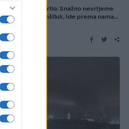
Nebo se otvorilo: Snažno nevrijeme
pogodilo komšiluk, ide prema nama...
Saznaj više
SVIJET