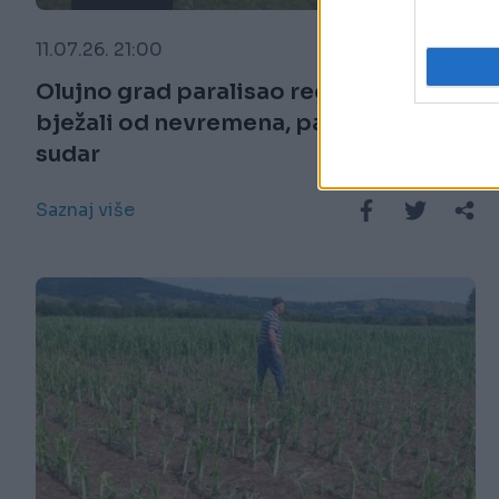
11.07.26. 21:00
Olujno grad paralisao region: Vozači
bježali od nevremena, pa izazvali
sudar
Saznaj više