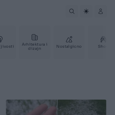
Arhitektura i
jivosti
Nostalgicno
Show
dizajn