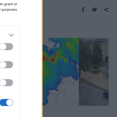
to grant or
Saznaj više
ed purposes
REGION
14.07.26. 18:42