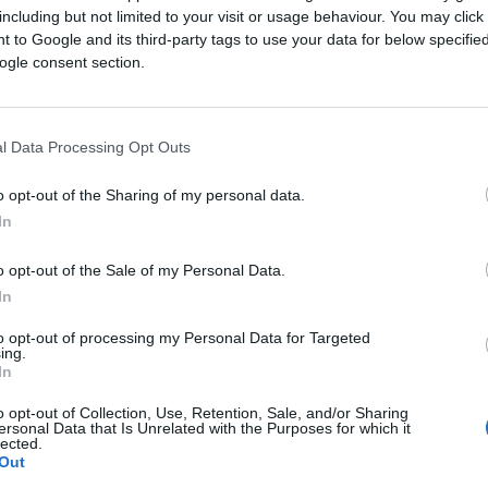
including but not limited to your visit or usage behaviour. You may click 
Saznaj više
 to Google and its third-party tags to use your data for below specifi
ogle consent section.
l Data Processing Opt Outs
o opt-out of the Sharing of my personal data.
In
o opt-out of the Sale of my Personal Data.
In
to opt-out of processing my Personal Data for Targeted
ing.
In
o opt-out of Collection, Use, Retention, Sale, and/or Sharing
REGION
ersonal Data that Is Unrelated with the Purposes for which it
lected.
Out
15.07.26. 17:10