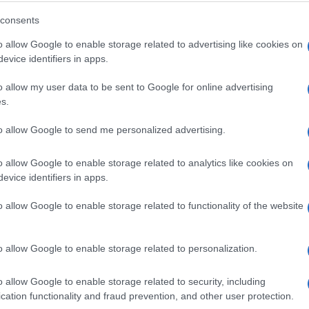
Nevrijeme napravilo haos u
consents
Hrvatskoj: Grad zabijelio dijelove
o allow Google to enable storage related to advertising like cookies on
zemlje, objavljeni dramatični prizori
evice identifiers in apps.
o allow my user data to be sent to Google for online advertising
Saznaj više
s.
to allow Google to send me personalized advertising.
o allow Google to enable storage related to analytics like cookies on
evice identifiers in apps.
o allow Google to enable storage related to functionality of the website
o allow Google to enable storage related to personalization.
o allow Google to enable storage related to security, including
cation functionality and fraud prevention, and other user protection.
REGION