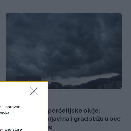
VIJESTI
18.07.26. 09:00
a i ispravan
BiH prijete superćelijske oluje:
stavke
Pljuskovi, grmljavina i grad stižu u ove
dijelove zemlje
er and store