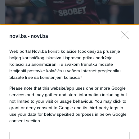
novi.ba -
novi.ba
FUDBAL
Web portal Novi.ba koristi kolačiće (cookies) za pružanje
20.01.15. 14:06
boljeg korisničkog iskustva i ispravan prikaz sadržaja.
Kolačići su anonimizirani i u svakom trenutku možete
Zvijezda West Hama zatražila transfer u sjeverni
izmijeniti postavke kolačića u vašem Internet pregledniku.
London
Slažete li se sa korištenjem kolačića?
Saznaj više
Please note that this website/app uses one or more Google
services and may gather and store information including but
not limited to your visit or usage behaviour. You may click to
grant or deny consent to Google and its third-party tags to
use your data for below specified purposes in below Google
consent section.