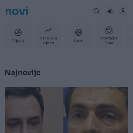
novi
Najnovije
Praktična
P
Vijesti
Sport
vijesti
žena
Najnovije