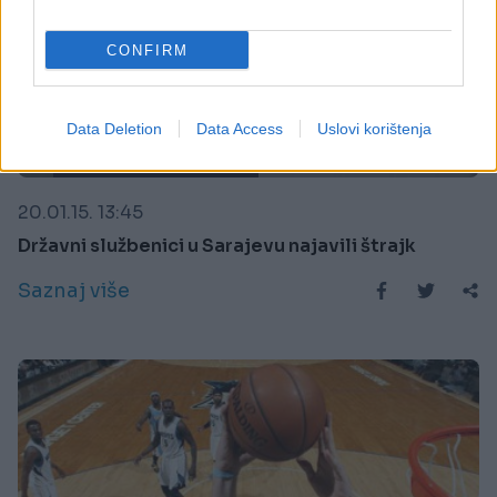
CONFIRM
Data Deletion
Data Access
Uslovi korištenja
BOSNA I HERCEGOVINA
20.01.15. 13:45
Državni službenici u Sarajevu najavili štrajk
Saznaj više