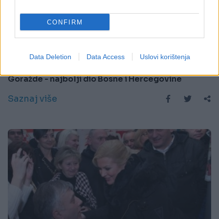
CONFIRM
BOSNA I HERCEGOVINA
Data Deletion
Data Access
Uslovi korištenja
19.02.15. 20:34
Goražde - najbolji dio Bosne i Hercegovine
Saznaj više