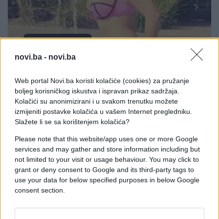
MODA I LJEPOTA
novi.ba -
novi.ba
19.02.15. 20:53
Web portal Novi.ba koristi kolačiće (cookies) za pružanje
Kelly Brook se pohvalila gubitkom kilograma
boljeg korisničkog iskustva i ispravan prikaz sadržaja.
Kolačići su anonimizirani i u svakom trenutku možete
Saznaj više
izmijeniti postavke kolačića u vašem Internet pregledniku.
Slažete li se sa korištenjem kolačića?
Please note that this website/app uses one or more Google
services and may gather and store information including but
not limited to your visit or usage behaviour. You may click to
grant or deny consent to Google and its third-party tags to
use your data for below specified purposes in below Google
consent section.