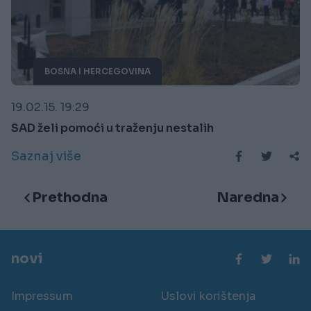
BOSNA I HERCEGOVINA
19.02.15. 19:29
SAD želi pomoći u traženju nestalih
Saznaj više
Prethodna
Naredna
novi
Impressum
Uslovi korištenja