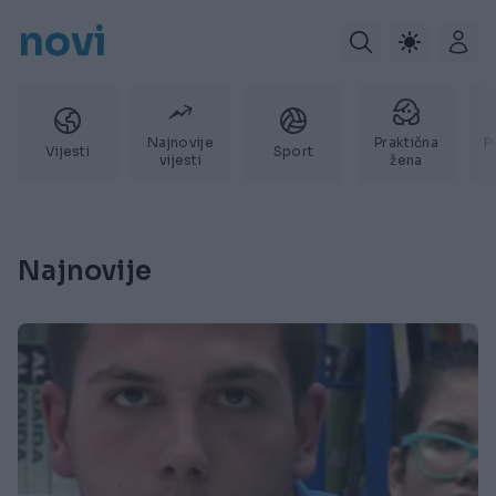
novi
Najnovije
Praktična
P
Vijesti
Sport
vijesti
žena
Najnovije