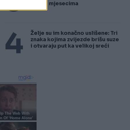
3
čekaju mjesecima
4
Želje su im konačno uslišene: Tri
znaka kojima zvijezde brišu suze
i otvaraju put ka velikoj sreći