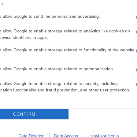
s.
to allow Google to send me personalized advertising.
o allow Google to enable storage related to analytics like cookies on
evice identifiers in apps.
o allow Google to enable storage related to functionality of the website
o allow Google to enable storage related to personalization.
o allow Google to enable storage related to security, including
cation functionality and fraud prevention, and other user protection.
CONFIRM
#šifra
#matematički zadatak
Data Deletion
Data Access
Uslovi korištenja