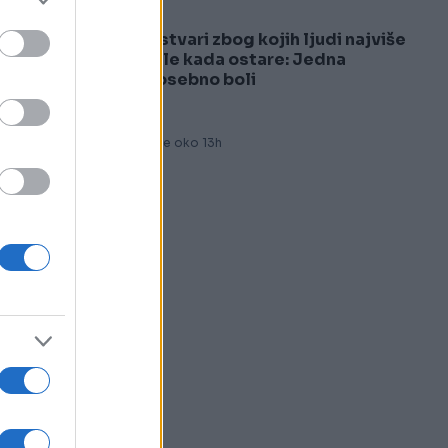
3 stvari zbog kojih ljudi najviše
5
žale kada ostare: Jedna
posebno boli
Prije oko 13h