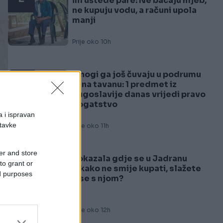
im uštede pare: Ne bacaju hljeb,
ne kupuju vodu, a računi upola
manji
Prije oko 10h
Mnogi ga još čuvaju u podrumu
3
ili na tavanu: 1 predmet iz
Jugoslavije danas vrijedi pravo
bogatstvo
a i ispravan
stavke
Prije oko 11h
er and store
Pokazala gdje se u Jadranu
to grant or
4
nikako ne smije kupati, slažete
ed purposes
li se s njom?
Prije oko 12h
da