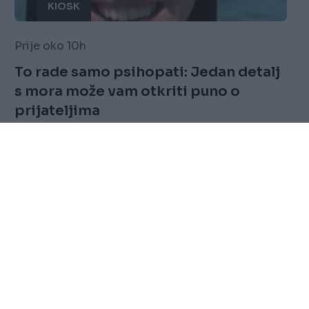
KIOSK
Prije oko 10h
To rade samo psihopati: Jedan detalj
s mora može vam otkriti puno o
prijateljima
Saznaj više
FOLLOW