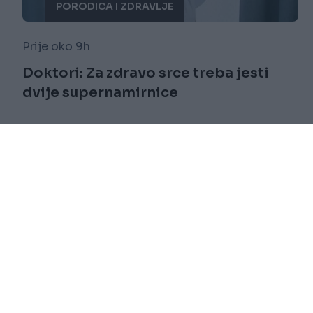
PORODICA I ZDRAVLJE
Prije oko 9h
Doktori: Za zdravo srce treba jesti
dvije supernamirnice
Saznaj više
novi