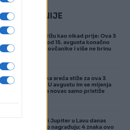
NAJČITANIJE
1
Pare stižu kao nikad prije: Ova 3
znaka od 15. avgusta konačno
pune novčanike i više ne brinu
2
Luđačka sreća stiže za ova 3
znaka: U avgustu im se mijenja
život, a novac samo pristiže
Sunce i Jupiter u Lavu danas
bogato nagrađuju: 4 znaka ovo