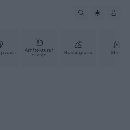
Arhitektura i
jivosti
Nostalgicno
Show
dizajn