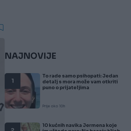
NAJNOVIJE
To rade samo psihopati: Jedan
1
detalj s mora može vam otkriti
puno o prijateljima
Prije oko 10h
10 kućnih navika Jermena koje
2