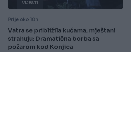
VIJESTI
Prije oko 10h
Vatra se približila kućama, mještani
strahuju: Dramatična borba sa
požarom kod Konjica
Saznaj više