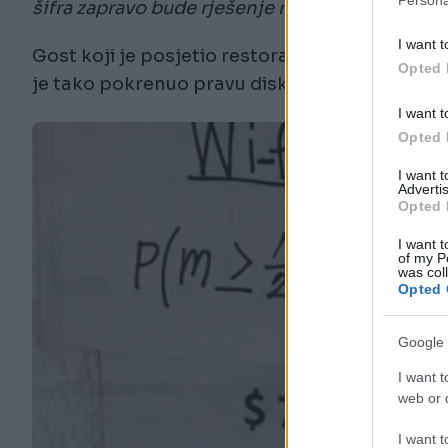
šifra zapravo bude rješenje matematičkog zad
I want t
Gost koji je posjetio restoran objavio je ovaj
Opted 
je tako pokrenuo pravu diskusiju oko rješenj
I want t
Opted 
I want 
Advertis
Opted 
I want t
of my P
was col
Opted 
Google 
I want t
web or d
I want t