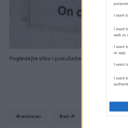
purpose
I want 
I want t
web or d
I want t
or app.
Pogledajte sliku i pokušajte 'provaliti' šifru.
I want t
I want t
authenti
#restoran
#wi-fi
#Reddit