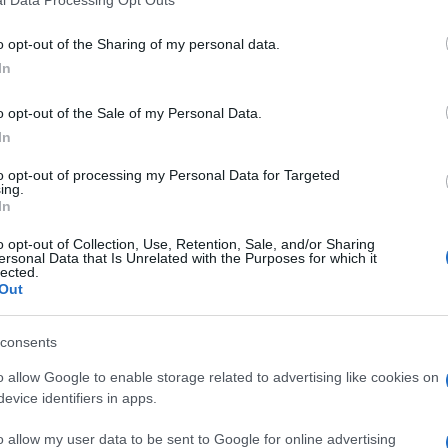
atka.
o opt-out of the Sharing of my personal data.
 zadatak na Redditu, te zamolio ljude za pomoć, te
In
a ovog zadaka.
o opt-out of the Sale of my Personal Data.
In
to opt-out of processing my Personal Data for Targeted
ing.
In
o opt-out of Collection, Use, Retention, Sale, and/or Sharing
ersonal Data that Is Unrelated with the Purposes for which it
lected.
Out
consents
o allow Google to enable storage related to advertising like cookies on
evice identifiers in apps.
o allow my user data to be sent to Google for online advertising