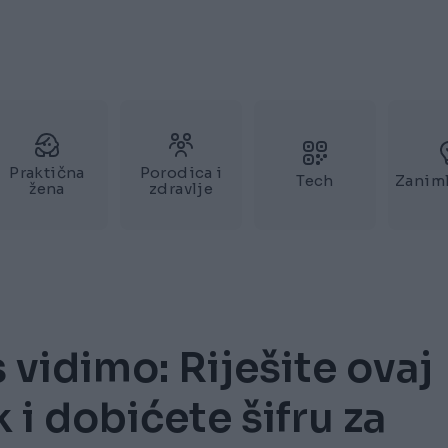
Praktična
Porodica i
Tech
Zaniml
žena
zdravlje
 vidimo: Riješite ovaj
i dobićete šifru za