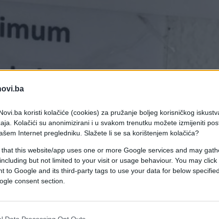
novi.ba
ovi.ba koristi kolačiće (cookies) za pružanje boljeg korisničkog iskustv
aja. Kolačići su anonimizirani i u svakom trenutku možete izmijeniti po
ašem Internet pregledniku. Slažete li se sa korištenjem kolačića?
 that this website/app uses one or more Google services and may gath
including but not limited to your visit or usage behaviour. You may click 
 to Google and its third-party tags to use your data for below specifi
ogle consent section.
fi šifru, pa su odlučili da se malo poigraju i da šifra
u wi-fi šifru, pa su odlučili da se malo poigraju i 
l Data Processing Opt Outs