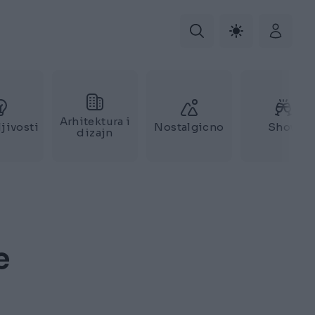
Arhitektura i
jivosti
Nostalgicno
Show
dizajn
e