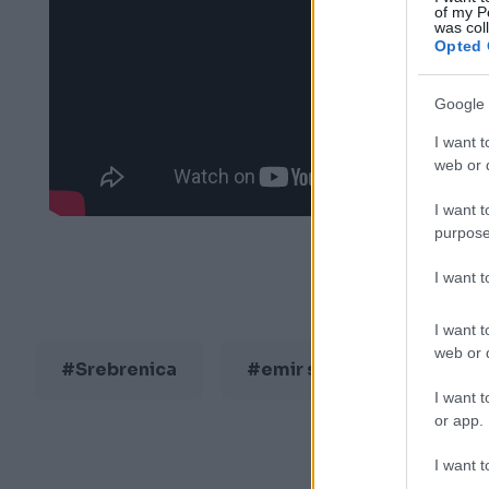
of my P
was col
Opted 
Google 
I want t
web or d
I want t
purpose
I want 
I want t
web or d
#Srebrenica
#emir suljagić
#me
I want t
or app.
I want t