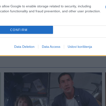
o allow Google to enable storage related to security, including
cation functionality and fraud prevention, and other user protection.
CONFIRM
Data Deletion
Data Access
Uslovi korištenja