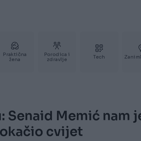
Praktična
Porodica i
Tech
Zaniml
žena
zdravlje
u: Senaid Memić nam j
okačio cvijet