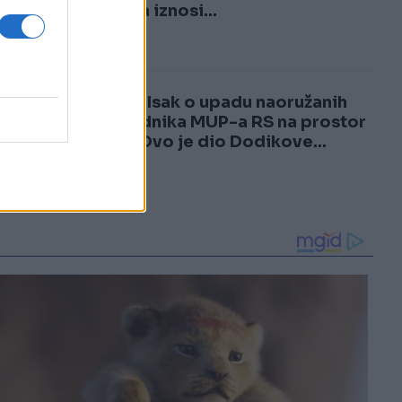
3
najniža iznosi...
4
Ramo Isak o upadu naoružanih
pripadnika MUP-a RS na prostor
FBiH: Ovo je dio Dodikove...