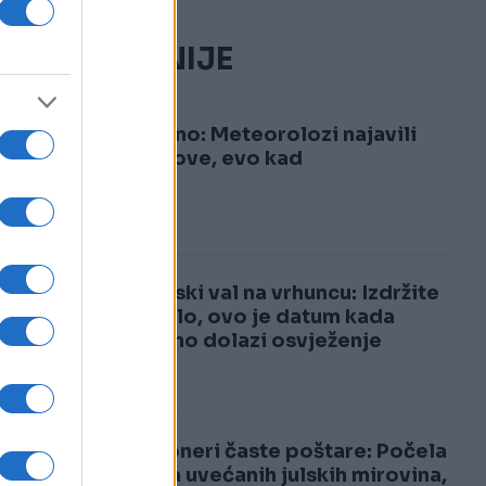
NAJČITANIJE
1
Konačno: Meteorolozi najavili
pljuskove, evo kad
2
Toplinski val na vrhuncu: Izdržite
još malo, ovo je datum kada
konačno dolazi osvježenje
Penzioneri časte poštare: Počela
isplata uvećanih julskih mirovina,