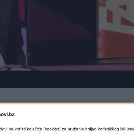
 gostovao je u Centralnom dnevniku na FACE televiziji
novi.ba
zborima u Srebrenici.
 saveza gostovao je u Centralnom dnevniku na
ovi.ba koristi kolačiće (cookies) za pružanje boljeg korisničkog iskustv