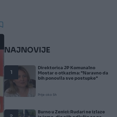
NAJNOVIJE
Direktorica JP Komunalno
1
Mostar o otkazima: "Naravno da
bih ponovila sve postupke"
Prije oko 5h
Burno u Zenici: Rudari ne izlaze
2