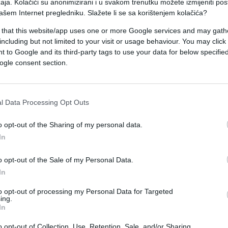
aja. Kolačići su anonimizirani i u svakom trenutku možete izmijeniti po
ovićem razgovarao o izborima u Srebrenici.
ašem Internet pregledniku. Slažete li se sa korištenjem kolačića?
 Duraković krivi za gubitak izbora u Srebrenici, 
 that this website/app uses one or more Google services and may gath
including but not limited to your visit or usage behaviour. You may click 
Bosni i Hercegovini?
 to Google and its third-party tags to use your data for below specifi
ogle consent section.
l Data Processing Opt Outs
o opt-out of the Sharing of my personal data.
In
o opt-out of the Sale of my Personal Data.
In
to opt-out of processing my Personal Data for Targeted
ing.
In
o opt-out of Collection, Use, Retention, Sale, and/or Sharing