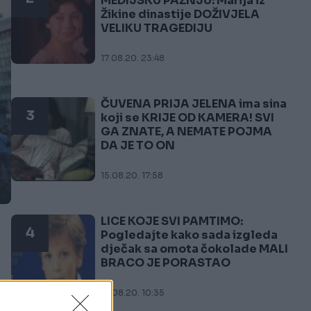
MEDIJSKU PAŽNJU: Marija iz
Žikine dinastije DOŽIVJELA
VELIKU TRAGEDIJU
17.08.20. 23:48
ČUVENA PRIJA JELENA ima sina
3
koji se KRIJE OD KAMERA! SVI
GA ZNATE, A NEMATE POJMA
DA JE TO ON
15.08.20. 17:58
LICE KOJE SVI PAMTIMO:
4
Pogledajte kako sada izgleda
dječak sa omota čokolade MALI
BRACO JE PORASTAO
13.08.20. 10:35