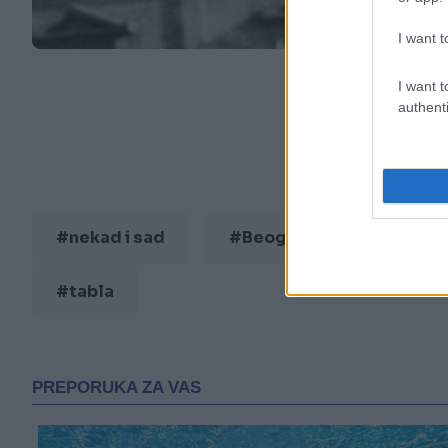
I want t
I want t
authenti
#nekad i sad
#Beograd
#ponaš
#tabla