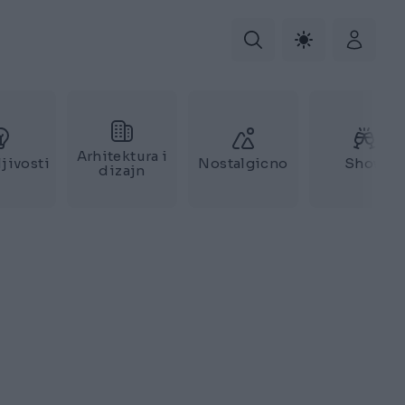
Arhitektura i
jivosti
Nostalgicno
Show
dizajn