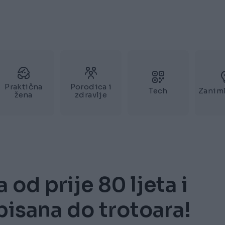
Praktična
Porodica i
Tech
Zaniml
žena
zdravlje
od prije 80 ljeta i
spisana do trotoara!