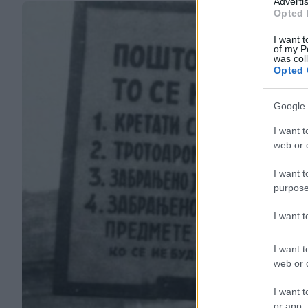
Advertis
Opted 
I want t
of my P
was col
Opted 
Google 
I want t
web or d
I want t
purpose
I want 
I want t
web or d
I want t
or app.