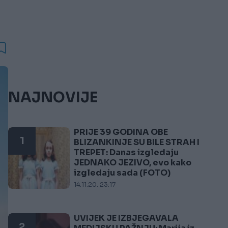
NAJNOVIJE
PRIJE 39 GODINA OBE
1
BLIZANKINJE SU BILE STRAH I
TREPET: Danas izgledaju
JEDNAKO JEZIVO, evo kako
izgledaju sada (FOTO)
14.11.20. 23:17
UVIJEK JE IZBJEGAVALA
2