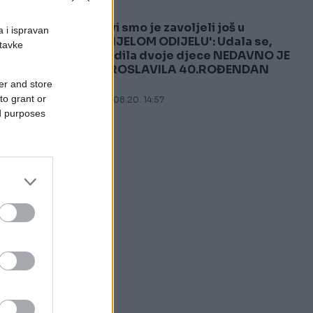
Svi smo je zavoljeli još u
a i ispravan
5
'BIJELOM ODIJELU': Udala se,
stavke
rodila dvoje djece NEDAVNO JE
PROSLAVILA 40.ROĐENDAN
er and store
to grant or
10.08.20. 14:57
ed purposes