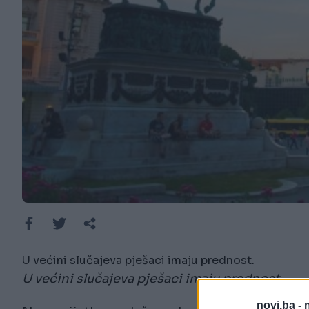
U većini slučajeva pješaci imaju prednost.
U većini slučajeva pješaci imaju prednost.
novi.ba -