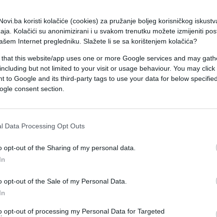
a nepažljivi i bezobrazni u saobraćaju.
ovi.ba koristi kolačiće (cookies) za pružanje boljeg korisničkog iskustv
 godina, postojala je tabla sa propisima o
aja. Kolačići su anonimizirani i u svakom trenutku možete izmijeniti po
ašem Internet pregledniku. Slažete li se sa korištenjem kolačića?
 that this website/app uses one or more Google services and may gath
 ne?
including but not limited to your visit or usage behaviour. You may click 
 to Google and its third-party tags to use your data for below specifi
ogle consent section.
l Data Processing Opt Outs
osobe
o opt-out of the Sharing of my personal data.
ra i uglovima ulica
In
nečiste predmete
olicijskim propisima
o opt-out of the Sale of my Personal Data.
In
to opt-out of processing my Personal Data for Targeted