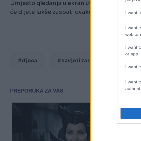
Umjesto gledanja u ekran uvedite pričanje pr
će dijete lakše zaspati ovako ćete raditi na zbl
I want 
I want t
web or d
I want t
or app.
#djeca
#savjeti za roditelje
#lo
I want t
I want t
authenti