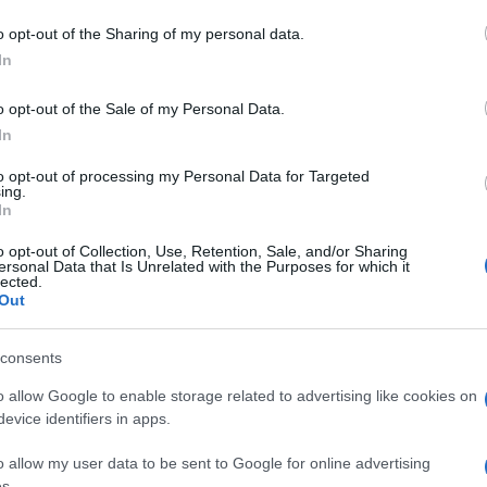
 toga i javlja se hiperaktivnosti i vrlo izražena
o opt-out of the Sharing of my personal data.
In
toriji u kojoj se puši i koja se dovoljno ne
o opt-out of the Sale of my Personal Data.
In
 je ukloniti sve uzročnike kojima možete upravljati
e spava nije previše suh, da se redovito provjetrava
to opt-out of processing my Personal Data for Targeted
ing.
a alergijsku reakciju.
In
o opt-out of Collection, Use, Retention, Sale, and/or Sharing
ersonal Data that Is Unrelated with the Purposes for which it
lected.
Out
m i zadebljanjem krajnika isto tako može
ostaju tvrdoglava, nemirna i imaju vrlo
consents
gućili djetetu kvalitetan san trebalo bi ugasiti
o allow Google to enable storage related to advertising like cookies on
ena prije odlaska na spavanje kako bi se mozak
evice identifiers in apps.
o allow my user data to be sent to Google for online advertising
s.