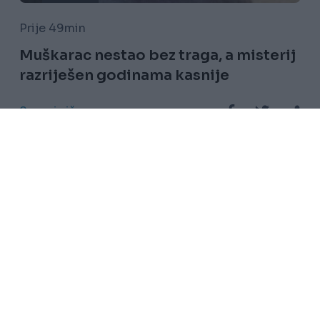
Prije 49min
Muškarac nestao bez traga, a misterij
razriješen godinama kasnije
Saznaj više
Uslovi korištenja
Kontakt