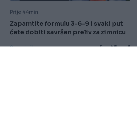
Prije 44min
Zapamtite formulu 3-6-9 i svaki put
ćete dobiti savršen preliv za zimnicu
Saznaj više
novi
Impressum
RSS