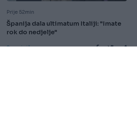
Prije 52min
Španija dala ultimatum Italiji: "Imate
rok do nedjelje"
Saznaj više
FOLLOW
Marketing
Sitemap