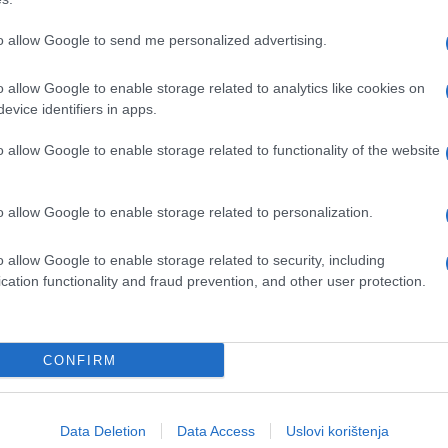
iča za laku noć kao svakodnevnu rutinu. Osim što
ižavanju...
to allow Google to send me personalized advertising.
o allow Google to enable storage related to analytics like cookies on
evice identifiers in apps.
o allow Google to enable storage related to functionality of the website
še za zdravlje
#problemi
#hrkanje
o allow Google to enable storage related to personalization.
o allow Google to enable storage related to security, including
cation functionality and fraud prevention, and other user protection.
CONFIRM
Data Deletion
Data Access
Uslovi korištenja