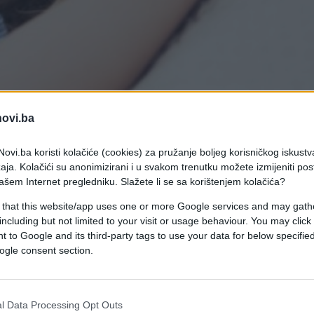
novi.ba
ovi.ba koristi kolačiće (cookies) za pružanje boljeg korisničkog iskustv
aja. Kolačići su anonimizirani i u svakom trenutku možete izmijeniti po
ašem Internet pregledniku. Slažete li se sa korištenjem kolačića?
 that this website/app uses one or more Google services and may gath
including but not limited to your visit or usage behaviour. You may click 
o.
 to Google and its third-party tags to use your data for below specifi
avamo. Ako dijete ne spava kvalitetno, posljedic
ogle consent section.
oblemima spavanja kao što su hrkanje, disanje na us
no imaju dvostruko više šanse da u školskoj dobi
l Data Processing Opt Outs
gom toga smatra se nedostatak kvalitetnog sna