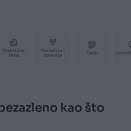
Praktična
Porodica i
Tech
Zaniml
žena
zdravlje
 bezazleno kao što