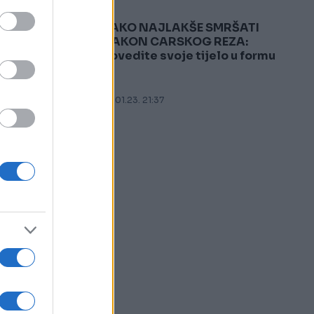
KAKO NAJLAKŠE SMRŠATI
5
NAKON CARSKOG REZA:
Dovedite svoje tijelo u formu
.
07.01.23. 21:37
 i