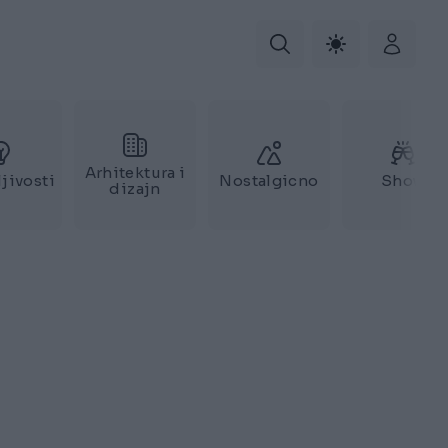
Arhitektura i
jivosti
Nostalgicno
Show
dizajn