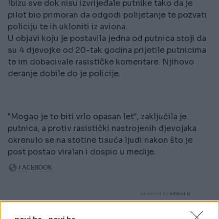
Ibizu sve dok nisu izvrijeđale putnike tako da je
pilot bio primoran da odgodi polijetanje te pozvati
policiju te ih ukloniti iz aviona.
U objavi koju je postavila jedna od putnica stoji da
su 4 djevojke od 20-tak godina prijetile putnicima
te im dobacivale rasističke komentare. Njihovo
deranje dobile do je policije.
"Mogao je to biti vrlo opasan let", zaključila je
putnica, a protiv rasistički nastrojenih djevojaka
okrenulo se na stotine tisuća ljudi nakon što je
post postao viralan i dospio u medije.