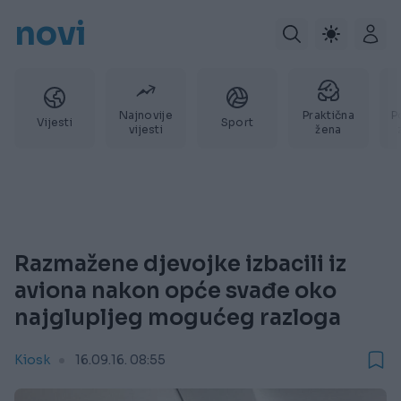
novi
Najnovije
Praktična
P
Vijesti
Sport
vijesti
žena
Razmažene djevojke izbacili iz
aviona nakon opće svađe oko
najglupljeg mogućeg razloga
Kiosk
16.09.16. 08:55