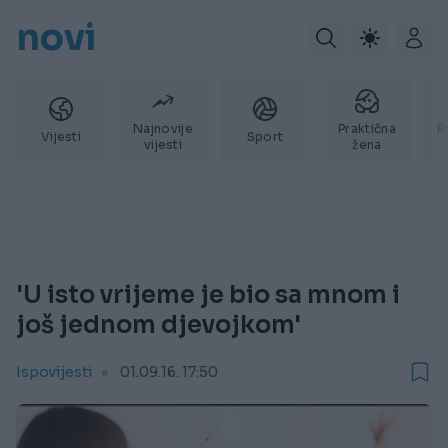
novi
Najnovije
Praktična
P
Vijesti
Sport
vijesti
žena
'U isto vrijeme je bio sa mnom i
još jednom djevojkom'
Ispovijesti
01.09.16. 17:50