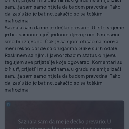
bili uff, prijetili mu batinama, u gradu ne smije izaći
sam…ja sam samo htjela da budem pravedna. Tako
da, zaslužio je batine, zakačio se sa teškim
mafiozima.
Saznala sam da me je dečko prevario. U isto vrijeme
je bio samnom i još jednom djevojkom. 5 mjeseci
smo bili zajedno. Čak je sa njom otišao na more a
meni rekao da ide sa drugarima. Slike su ih odale.
Raskinem sa njim, i javno izbacim status o njemu
tagujem sve prijatelje koje ogovarao. Komentari su
bili uff, prijetili mu batinama, u gradu ne smije izaći
sam…ja sam samo htjela da budem pravedna. Tako
da, zaslužio je batine, zakačio se sa teškim
mafiozima.