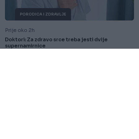
PORODICA I ZDRAVLJE
Prije oko 2h
Doktori: Za zdravo srce treba jesti dvije
supernamirnice
Saznaj više