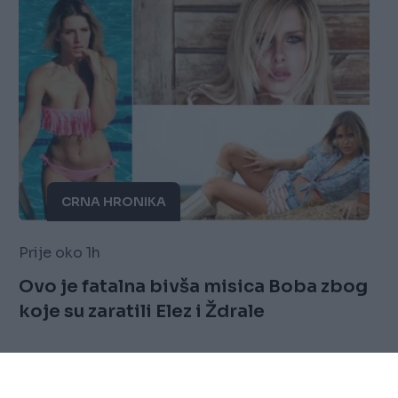
CRNA HRONIKA
Prije oko 1h
Ovo je fatalna bivša misica Boba zbog
koje su zaratili Elez i Ždrale
Saznaj više