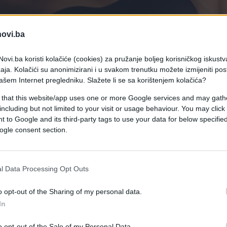
novi.ba
ovi.ba koristi kolačiće (cookies) za pružanje boljeg korisničkog iskustv
aja. Kolačići su anonimizirani i u svakom trenutku možete izmijeniti po
ašem Internet pregledniku. Slažete li se sa korištenjem kolačića?
 that this website/app uses one or more Google services and may gath
including but not limited to your visit or usage behaviour. You may click 
 to Google and its third-party tags to use your data for below specifi
ogle consent section.
 naodmet imati bar neku ideju o frajeru prije nego mu
l Data Processing Opt Outs
o opt-out of the Sharing of my personal data.
In
o opt-out of the Sale of my Personal Data.