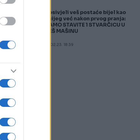
Posivjeli veš postaće bijel kao
5
snijeg već nakon prvog pranja:
SAMO STAVITE 1 STVARČICU U
VEŠ MAŠINU
18.02.23. 18:39