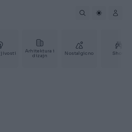
Arhitektura i
jivosti
Nostalgicno
Show
dizajn