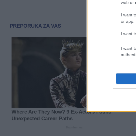
web or d
I want t
or app.
I want t
I want t
authenti