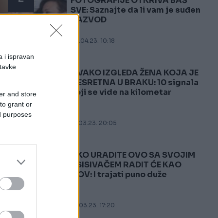
FOTOGRAFIJE OTKRIVA BAŠ
SVE: Saznajte da li vam je suđen
RAZVOD
30.04.23. 10:18
a i ispravan
stavke
OVAKO IZGLEDA ŽENA KOJA JE
3
NESRETNA U BRAKU: 10 signala
koji se vide na kilometar
er and store
to grant or
ed purposes
31.03.23. 20:05
AKO URADITE OVO SA SVOJIM
4
USISIVAČEM RADIT ĆE KAO
NOV: I trajati puno duže
10.03.23. 17:20