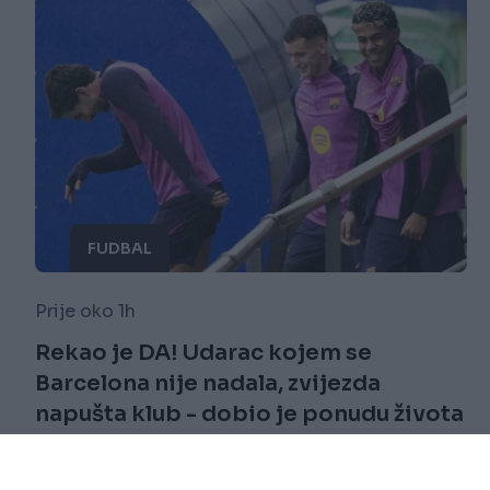
FUDBAL
Prije oko 1h
Rekao je DA! Udarac kojem se
Barcelona nije nadala, zvijezda
napušta klub - dobio je ponudu života
Saznaj više