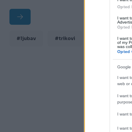
Opted 
I want 
Advertis
Opted 
#ljubav
#trikovi
#sex
#f
I want t
of my P
was col
Opted 
Google 
I want t
web or d
I want t
purpose
I want 
I want t