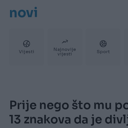
novi
Najnovije
Vijesti
Sport
vijesti
Prije nego što mu p
13 znakova da je divl