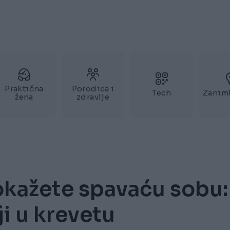
Praktična
Porodica i
Tech
Zaniml
žena
zdravlje
okažete spavaću sobu:
ji u krevetu