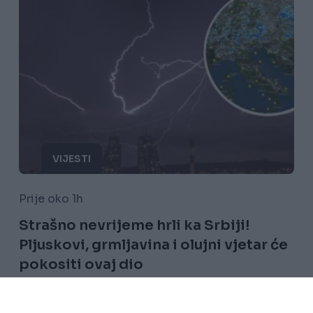
VIJESTI
Prije oko 1h
Strašno nevrijeme hrli ka Srbiji!
Pljuskovi, grmljavina i olujni vjetar će
pokositi ovaj dio
Saznaj više