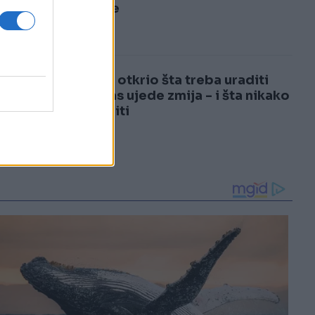
3
riješite
4
Ljekar otkrio šta treba uraditi
ako vas ujede zmija - i šta nikako
ne raditi