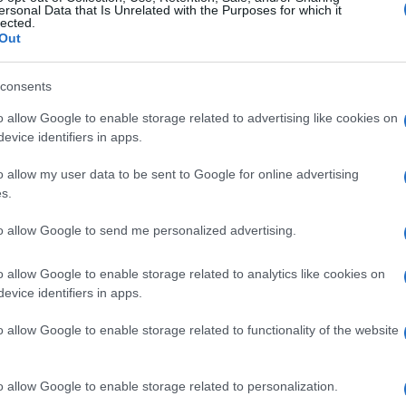
ersonal Data that Is Unrelated with the Purposes for which it
je prozora kako biste se riješili zaostalih kapljica
lected.
Out
consents
o allow Google to enable storage related to advertising like cookies on
evice identifiers in apps.
o allow my user data to be sent to Google for online advertising
s.
to allow Google to send me personalized advertising.
#savjeti za zene
#kupanje
o allow Google to enable storage related to analytics like cookies on
evice identifiers in apps.
o allow Google to enable storage related to functionality of the website
o allow Google to enable storage related to personalization.