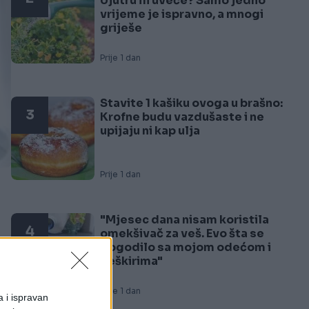
Ujutru ili uveče? Samo jedno
vrijeme je ispravno, a mnogi
griješe
Prije 1 dan
Stavite 1 kašiku ovoga u brašno:
3
Krofne budu vazdušaste i ne
upijaju ni kap ulja
Prije 1 dan
"Mjesec dana nisam koristila
4
omekšivač za veš. Evo šta se
dogodilo sa mojom odećom i
a
peškirima"
Prije 1 dan
a i ispravan