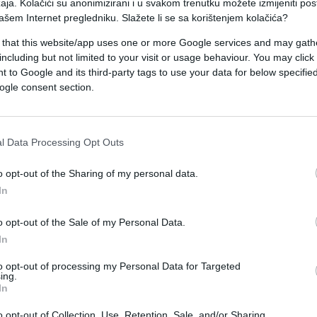
aja. Kolačići su anonimizirani i u svakom trenutku možete izmijeniti po
ašem Internet pregledniku. Slažete li se sa korištenjem kolačića?
e smijete ga koristiti samo na kamenim ili
 that this website/app uses one or more Google services and may gath
karbonom uspješno je u borbi sa začepljenim
including but not limited to your visit or usage behaviour. You may click 
 to Google and its third-party tags to use your data for below specifi
ogle consent section.
oključalim sirćetom. Njime možete prati i zidove
erija. Prokuhano alkoholno sirće lako uništava i
l Data Processing Opt Outs
o sredstvo za pranje kupatila i to na slijedeći
o opt-out of the Sharing of my personal data.
 deset kapi eteričnog ulja čajevca, lavande i
In
atak dopunite vodom i dobićete odlično sredstvo 
o opt-out of the Sale of my Personal Data.
In
je možete koristiti za pranje i poliranje u
to opt-out of processing my Personal Data for Targeted
ing.
In
možete oprati kantu za smeće, zavjesu za tuš,
o opt-out of Collection, Use, Retention, Sale, and/or Sharing