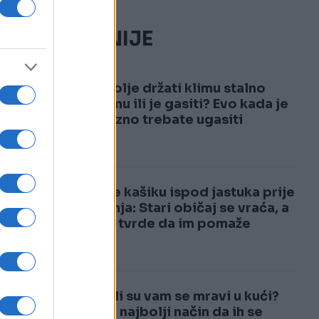
NAJČITANIJE
1
Je li bolje držati klimu stalno
upaljenu ili je gasiti? Evo kada je
obavezno trebate ugasiti
2
Stavite kašiku ispod jastuka prije
spavanja: Stari običaj se vraća, a
mnogi tvrde da im pomaže
Pojavili su vam se mravi u kući?
Ovo je najbolji način da ih se