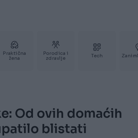
Praktična
Porodica i
Tech
Zaniml
žena
zdravlje
ke: Od ovih domaćih
patilo blistati