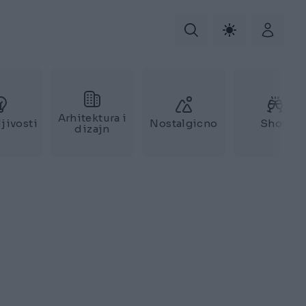
Arhitektura i
jivosti
Nostalgicno
Show
dizajn