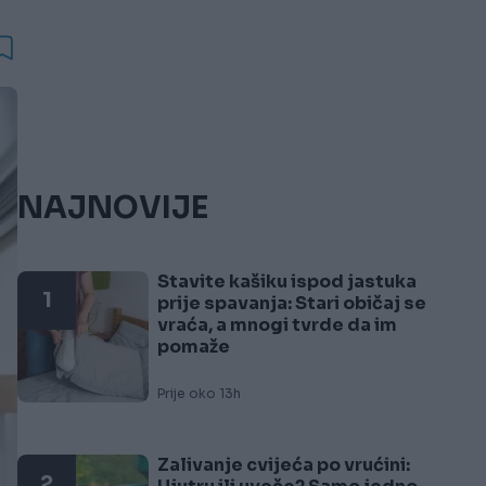
NAJNOVIJE
Stavite kašiku ispod jastuka
1
prije spavanja: Stari običaj se
vraća, a mnogi tvrde da im
pomaže
Prije oko 13h
Zalivanje cvijeća po vrućini:
2