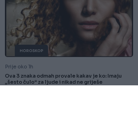
HOROSKOP
Prije oko 1h
Ova 3 znaka odmah provale kakav je ko: Imaju
„šesto čulo“ za ljude i nikad ne griješe
Saznaj više