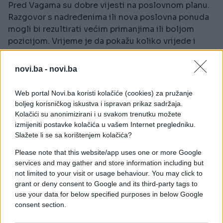
Pred Vagama su dobre vijesti na poslovnom planu.
Razgovor s nadređenima ili nova poslovna ponuda
mogli bi rezultirati većim primanjima ili boljom
pozicijom. Vrijeme je da pokažu koliko vrijede i
izbore se za ono što zaslužuju.
novi.ba -
novi.ba
Strijelac
Strijelčevima se otvaraju vrata novih poslovnih
Web portal Novi.ba koristi kolačiće (cookies) za pružanje
prilika. Mogući su poziv za posao, unosna saradnja
boljeg korisničkog iskustva i ispravan prikaz sadržaja.
ili projekat koji bi mogao donijeti dugoročnu
Kolačići su anonimizirani i u svakom trenutku možete
finansijsku stabilnost. Zvijezde im savjetuju da ne
izmijeniti postavke kolačića u vašem Internet pregledniku.
oklijevaju kada se ukaže prilika.
Slažete li se sa korištenjem kolačića?
Please note that this website/app uses one or more Google
Astrolozi smatraju da će upravo ovi znakovi u
services and may gather and store information including but
narednim danima imati najviše razloga za
not limited to your visit or usage behaviour. You may click to
optimizam. Ipak, uspjeh neće doći sam od sebe –
grant or deny consent to Google and its third-party tags to
potrebno je prepoznati prilike i iskoristiti ih u
use your data for below specified purposes in below Google
pravom trenutku.
consent section.