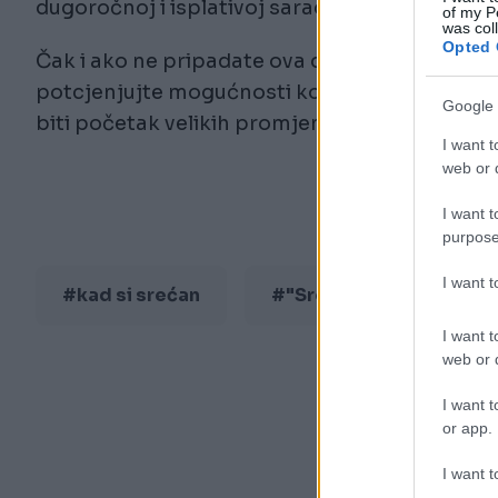
dugoročnoj i isplativoj saradnji.
of my P
was col
Opted 
Čak i ako ne pripadate ova dva znaka, poruka j
potcjenjujte mogućnosti koje vam se nude. Po
Google 
biti početak velikih promjena.
I want t
web or d
I want t
purpose
I want 
#kad si srećan
#"Srećni ljudi"
I want t
web or d
I want t
or app.
I want t