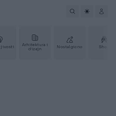
Arhitektura i
jivosti
Nostalgicno
Show
dizajn