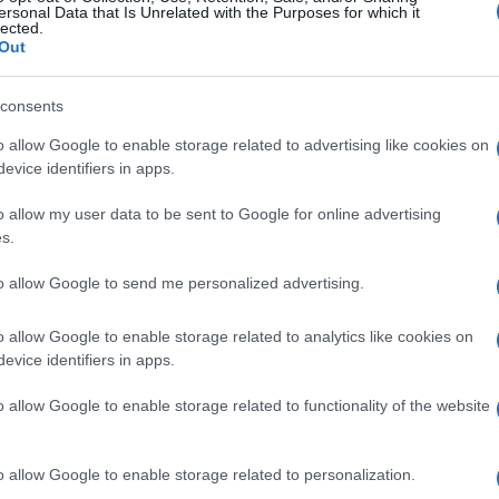
ersonal Data that Is Unrelated with the Purposes for which it
lected.
Out
e jasna – budite otvoreni za nove prilike i ne
nekad upravo jedan poziv ili slučajan susret mo
consents
o allow Google to enable storage related to advertising like cookies on
evice identifiers in apps.
o allow my user data to be sent to Google for online advertising
s.
to allow Google to send me personalized advertising.
o allow Google to enable storage related to analytics like cookies on
evice identifiers in apps.
o allow Google to enable storage related to functionality of the website
o allow Google to enable storage related to personalization.