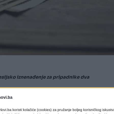
nsijsko iznenađenje za pripadnike dva
i imaju priliku ostvariti dodatnu zaradu, a jedna
novi.ba
novih mogućnosti.
ovi.ba koristi kolačiće (cookies) za pružanje boljeg korisničkog iskustv