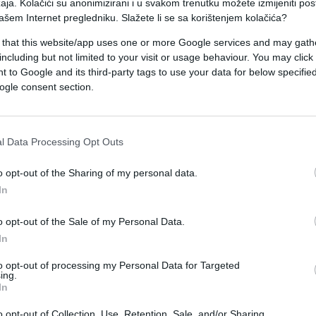
aja. Kolačići su anonimizirani i u svakom trenutku možete izmijeniti po
u koju nisu očekivali. Moguća je isplata za ranije
ašem Internet pregledniku. Slažete li se sa korištenjem kolačića?
angažman koji bi značajno popravio kućni budžet
 that this website/app uses one or more Google services and may gath
ske pozive i poruke vezane za posao, jer upravo tu
including but not limited to your visit or usage behaviour. You may click 
dnog perioda.
 to Google and its third-party tags to use your data for below specifi
ogle consent section.
e njihov trud konačno biti prepoznat. Sve ono na
ti konkretne rezultate, a finansijska situacija
l Data Processing Opt Outs
e vezane za štednju, ulaganja ili veću kupovinu, p
.
o opt-out of the Sharing of my personal data.
In
 poručuju da uspjeh neće doći slučajno. Riječ je o
o opt-out of the Sale of my Personal Data.
oje su Bikovi i Jarčevi pokazivali tokom prethodno
In
to opt-out of processing my Personal Data for Targeted
ing.
 nijednu poslovnu ponudu bez razmišljanja.
In
ili kratki sastanak mogu otvoriti vrata
o opt-out of Collection, Use, Retention, Sale, and/or Sharing