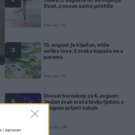
znaka: U avgustu im se mijenja
život, a novac samo pristiže
Prije oko 7h
13. avgust je ključan, stiže
3
velika lova: 3 znaka kupaće se u
parama
Prije oko 11h
Dnevni horoskop za 6. avgust:
4
Jedan znak vraća bivšu ljubav, a
drugom prijeti sukob
Prije oko 13h
a i ispravan