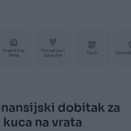
Praktična
Porodica i
Tech
Zaniml
žena
zdravlje
inansijski dobitak za
 kuca na vrata