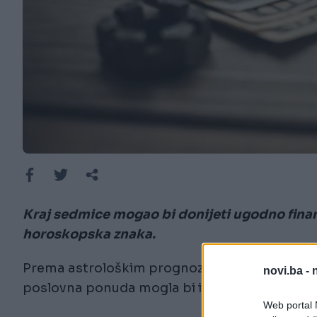
Kraj sedmice mogao bi donijeti ugodno fina
horoskopska znaka.
Prema astrološkim prognozama, Bikovi i Jarčev
novi.ba -
poslovna ponuda mogla bi im otvoriti vrata 
Web portal N