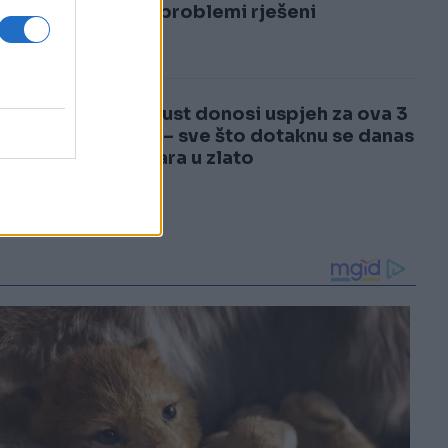
3
sve, a problemi rješeni
4
4. august donosi uspjeh za ova 3
znaka – sve što dotaknu se danas
pretvara u zlato