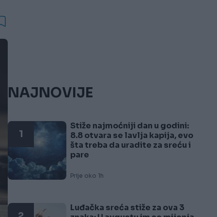
NAJNOVIJE
Stiže najmoćniji dan u godini:
1
8.8 otvara se lavlja kapija, evo
šta treba da uradite za sreću i
pare
Prije oko 1h
Luđačka sreća stiže za ova 3
2