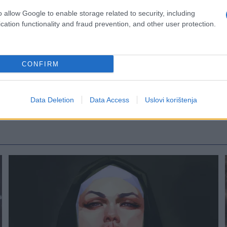
o allow Google to enable storage related to security, including
cation functionality and fraud prevention, and other user protection.
CONFIRM
Data Deletion
Data Access
Uslovi korištenja