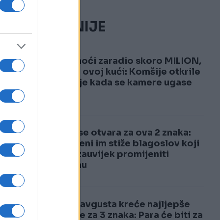
NAJČITANIJE
gu
1
Za tri noći zaradio skoro MILION,
a živi u ovoj kući: Komšije otkrile
kakav je kada se kamere ugase
2
Nebo se otvara za ova 2 znaka:
Do jeseni im stiže blagoslov koji
će im zauvijek promijeniti
sudbinu
Od 15. avgusta kreće najljepše
vrijeme za 3 znaka: Para će biti za