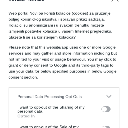
Na viralnom videu vidi se kako Macron tokom
službenog pozdravljanja prilazi turskom
Web portal Novi.ba koristi kolačiće (cookies) za pružanje
predsjedniku Recepu Tayyipu Erdoğanu i njegovoj
boljeg korisničkog iskustva i ispravan prikaz sadržaja.
supruzi Emine Erdoğan.
Kolačići su anonimizirani i u svakom trenutku možete
izmijeniti postavke kolačića u vašem Internet pregledniku.
Slažete li se sa korištenjem kolačića?
U jednom trenutku francuski predsjednik se
naginje prema prvoj dami, što su mnogi korisnici
Please note that this website/app uses one or more Google
services and may gather and store information including but
društvenih mreža protumačili kao pokušaj da joj
not limited to your visit or usage behaviour. You may click to
poljubi ruku. Međutim, Emine Erdoğan brzo povlači
grant or deny consent to Google and its third-party tags to
ruku, nakon čega se pozdrav nastavlja bez vidljive
use your data for below specified purposes in below Google
nelagode.
consent section.
@istiklalgazetesicom
Fransa Cumhurbaşkanı Macron, eşiyle birlikte
resepsiyon ve akşam yemeğine katılmak üzere
Personal Data Processing Opt Outs
Cumhurbaşkanlığı Külliyesi’ne geldi. Macron, Emine
I want to opt-out of the Sharing of my
Erdoğan'ın elini öpmeye çalıştı.
personal data.
Opted In
♬ İstiklal Gazetesi - orijinal ses - İstiklal Gazetesi
I want to opt-out of the Sale of my