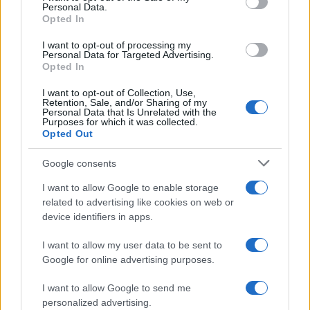
Personal Data.
Opted In
Snimak je za kratko vrijeme prikupio milione
pregleda i izazvao brojne reakcije na internetu. Dok
I want to opt-out of processing my
Personal Data for Targeted Advertising.
jedni smatraju da je riječ o nezgodnom
Opted In
diplomatskom trenutku, drugi upozoravaju da se iz
kratkog videosnimka ne može sa sigurnošću
I want to opt-out of Collection, Use,
Retention, Sale, and/or Sharing of my
zaključiti šta je bila Macronova namjera.
Personal Data that Is Unrelated with the
Purposes for which it was collected.
Opted Out
Posebnu pažnju privukla je smirena reakcija Emine
Erdoğan, za koju brojni komentatori smatraju da je
Google consents
na ljubazan, ali odlučan način izbjegla gest koji nije
uobičajen u takvim situacijama. U diplomatskim
I want to allow Google to enable storage
susretima protokol i kulturne razlike često imaju
related to advertising like cookies on web or
device identifiers in apps.
važnu ulogu, zbog čega ovakvi trenuci nerijetko
izazivaju različita tumačenja u javnosti.
I want to allow my user data to be sent to
Google for online advertising purposes.
I want to allow Google to send me
personalized advertising.