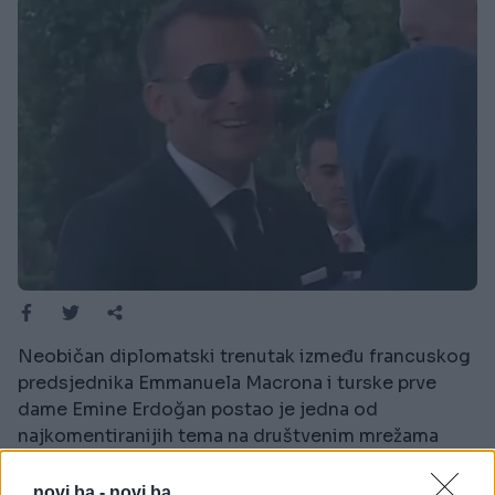
Neobičan diplomatski trenutak između francuskog
predsjednika Emmanuela Macrona i turske prve
dame Emine Erdoğan postao je jedna od
najkomentiranijih tema na društvenim mrežama
nakon što se pojavio snimak njihovog susreta.
novi.ba -
novi.ba