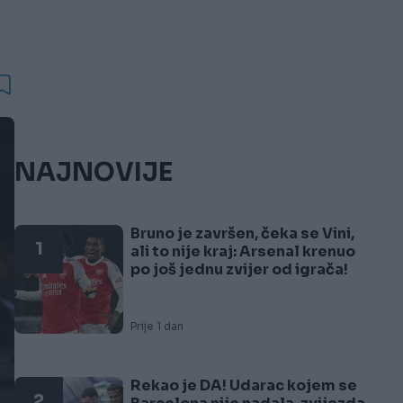
NAJNOVIJE
Bruno je završen, čeka se Vini,
1
ali to nije kraj: Arsenal krenuo
po još jednu zvijer od igrača!
Prije 1 dan
Rekao je DA! Udarac kojem se
2