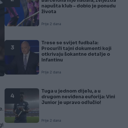
Barcelona nije nadala, zvijezda
napušta klub - dobio je ponudu
života
Prije 2 dana
Trese se svijet fudbala:
3
Procurili tajni dokumenti koji
otkrivaju šokantne detalje o
Infantinu
Prije 2 dana
Tuga u jednom dijelu, a u
4
drugom neviđena euforija: Vini
Junior je upravo odlučio!
e.
Prije 2 dana
gi