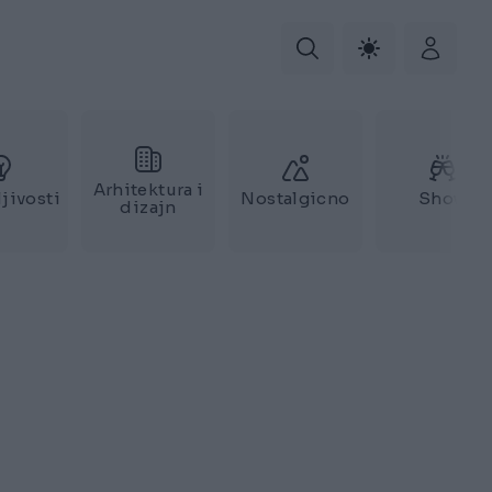
Arhitektura i
jivosti
Nostalgicno
Show
dizajn