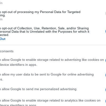
In
to opt-out of processing my Personal Data for Targeted
gipat postigao pogodao regularan.
ing.
In
ma, bio potpun je VAR pregledavao akciju u potraz
o opt-out of Collection, Use, Retention, Sale, and/or Sharing
ersonal Data that Is Unrelated with the Purposes for which it
.
lected.
Out
ju u kaznenom prostoru Argentine, tvrdeći da je
 prekršaj koji je morao biti sankcionisan
consents
o allow Google to enable storage related to advertising like cookies on
evice identifiers in apps.
a Egipat, ta selekcija bi imala priliku doći do
o allow my user data to be sent to Google for online advertising
 igra nastavi, nakon čega je Enzo postigao
s.
to allow Google to send me personalized advertising.
narušavaju povjerenje u fudbal i dovode u pitanj
o allow Google to enable storage related to analytics like cookies on
evice identifiers in apps.