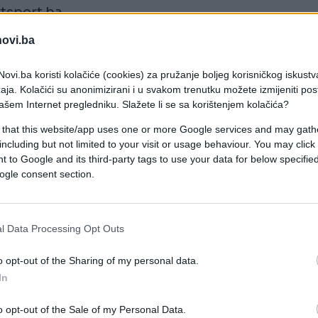
rtsport.ba.
novi.ba
a vodite 2:0, jer se ne borite samo protiv 11
zvižduka, VAR tehnologije i čitavog toka turnira"
ovi.ba koristi kolačiće (cookies) za pružanje boljeg korisničkog iskustv
aja. Kolačići su anonimizirani i u svakom trenutku možete izmijeniti po
ašem Internet pregledniku. Slažete li se sa korištenjem kolačića?
جوزيه مورينيو متحدثًا عن مباراة م
 that this website/app uses one or more Google services and may gath
including but not limited to your visit or usage behaviour. You may click 
لقناة الك:
 to Google and its third-party tags to use your data for below specifi
ogle consent section.
الفوز على 11 لاعبًا في 
الحكم، وتقنية الـ VAR، ومجريات البطولة بأكملها."
l Data Processing Opt Outs
o opt-out of the Sharing of my personal data.
مصر سجلت هدفًا رائعًا،  VAR عاد…
In
r.com/LaSvgfwJEy
July 8, 2026
كأس™ (@TrendEPL)
o opt-out of the Sale of my Personal Data.