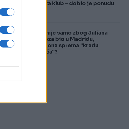
3
napušta klub - dobio je ponudu
je
života
4
Deco nije samo zbog Juliana
Alvareza bio u Madridu,
Barcelona sprema "krađu
stoljeća"?