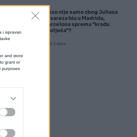
Deco nije samo zbog Juliana
5
Alvareza bio u Madridu,
Barcelona sprema "krađu
,
stoljeća"?
a i ispravan
stavke
Prije 2 dana
er and store
to grant or
ed purposes