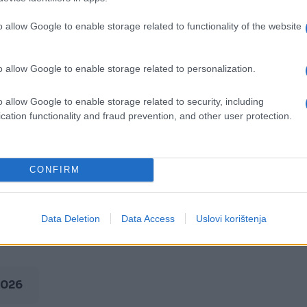
unaprijed napisanim i određenim krajem", poručio 
o allow Google to enable storage related to functionality of the website
kcije na društvenim mrežama.
či, dok su mišljenja javnosti podijeljena. Jedni
o allow Google to enable storage related to personalization.
isle, dok drugi vjeruju da su njegove izjave
o allow Google to enable storage related to security, including
cation functionality and fraud prevention, and other user protection.
 se pripisuju Joseu Mourinhu nije nezavisno
 i sudijske komisije nisu se oglašavali povodom
CONFIRM
Data Deletion
Data Access
Uslovi korištenja
2026