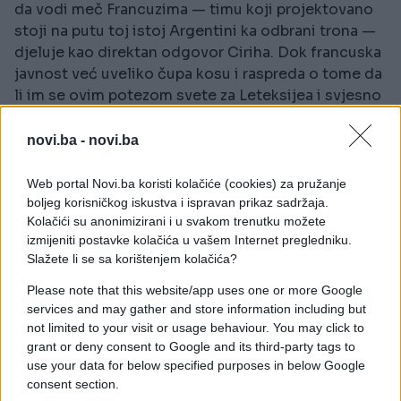
da vodi meč Francuzima — timu koji projektovano
stoji na putu toj istoj Argentini ka odbrani trona —
djeluje kao direktan odgovor Ciriha. Dok francuska
javnost već uveliko čupa kosu i raspreda o tome da
li im se ovim potezom svete za Leteksijea i svjesno
siječe noga, Infantino i ekipa se vjerovatno
smješkaju uz kavijar.
novi.ba -
novi.ba
Može se štelovati, ali teren ne laže
Web portal Novi.ba koristi kolačiće (cookies) za pružanje
boljeg korisničkog iskustva i ispravan prikaz sadržaja.
Kolačići su anonimizirani i u svakom trenutku možete
Znamo kako te stvari idu. Jedan prekršaj na sredini
izmijeniti postavke kolačića u vašem Internet pregledniku.
terena koji se Francuzima ne svira, jedan žuti karton
Slažete li se sa korištenjem kolačića?
koji „smiri“ glavnog kreativca u ranoj fazi meča, i
stvar je riješena. Sve čisto, sve po protokolu, a
Please note that this website/app uses one or more Google
posao završen. Francuzi opravdano bjesne, jer znaju
services and may gather and store information including but
not limited to your visit or usage behaviour. You may click to
da Teljo sa sobom donosi onaj prepoznatljivi, tvrdi
grant or deny consent to Google and its third-party tags to
južnoamerički kriterijum gde se muška igra pušta, a
use your data for below specified purposes in below Google
zvijezde „skraćuju za glavu“.
consent section.