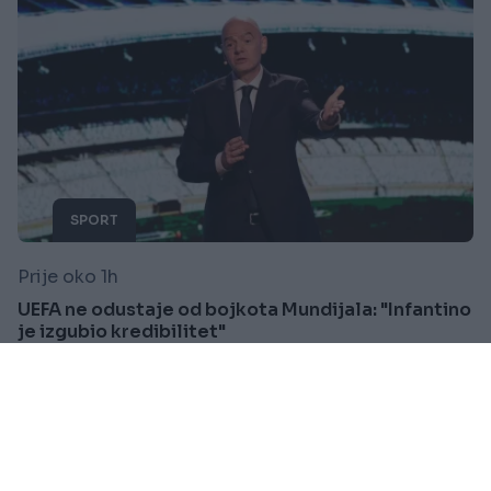
SPORT
Prije oko 1h
UEFA ne odustaje od bojkota Mundijala: "Infantino
je izgubio kredibilitet"
Saznaj više