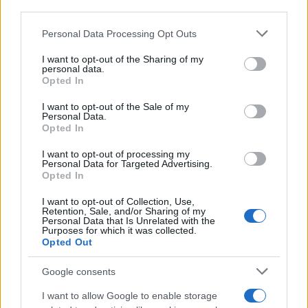
Ali, ima jedna stvar koju ta gospoda iz fotelja
konstantno zaboravljaju u svojim Excel tabelama.
Personal Data Processing Opt Outs
Možete vi delegirati koga hoćete, možete igrati
I want to opt-out of the Sharing of my
ove šahovske partije iza zavjese i štelovati vjetrove
personal data.
kako vam drago. Kada sudija dune u pištaljku i kada
Opted In
se trava zapali, sve te administrativne igrice padaju
I want to opt-out of the Sale of my
u vodu.
Personal Data.
Opted In
Na kraju dana, o sudbini ovog meča neće odlučiti
I want to opt-out of processing my
delegati sa akreditacijama oko vrata i namirisani
Personal Data for Targeted Advertising.
Opted In
aparatčici. Odlučiće oni mangupi na terenu koji
pljuju krv. Ako su Francuzi zaista šampioni, moraće
I want to opt-out of Collection, Use,
da pobijede i Telja i pritisak i istoriju.
Retention, Sale, and/or Sharing of my
Personal Data that Is Unrelated with the
Purposes for which it was collected.
FIFA je, računajuči i ono brisanje crvenog kartona
Opted Out
Amerikancu, povukla svoj najkontroverzniji potez
Google consents
na šampionatu. Sumnja je bačena, a nama ostaje da
uzmemo kokice u ruke i uživamo u spektaklu. Jer,
I want to allow Google to enable storage