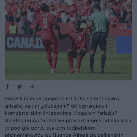
Hoće li nam se gospoda iz Ciriha skinuti više s
grbače, sa tim „slučajnim“ delegiranjima i
kompjuterskim žrijebovima. Koga oni farbaju?
Svjetska kuća fudbal je upravo donijela odluku koja
je podigla obrvu svakom fudbalskom
pismenjakoviću od Buenos Ajresa do balkanskih