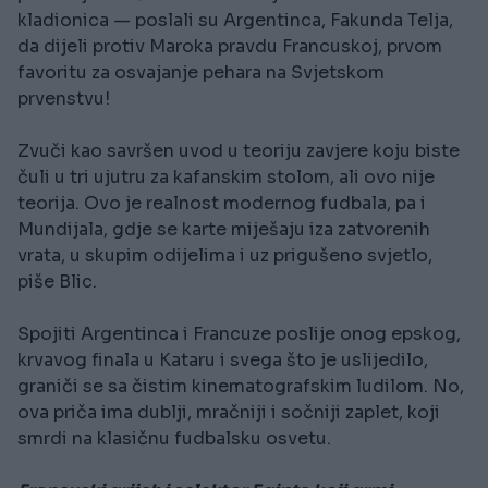
kladionica — poslali su Argentinca, Fakunda Telja,
da dijeli protiv Maroka pravdu Francuskoj, prvom
favoritu za osvajanje pehara na Svjetskom
prvenstvu!
Zvuči kao savršen uvod u teoriju zavjere koju biste
čuli u tri ujutru za kafanskim stolom, ali ovo nije
teorija. Ovo je realnost modernog fudbala, pa i
Mundijala, gdje se karte miješaju iza zatvorenih
vrata, u skupim odijelima i uz prigušeno svjetlo,
piše Blic.
Spojiti Argentinca i Francuze poslije onog epskog,
krvavog finala u Kataru i svega što je uslijedilo,
graniči se sa čistim kinematografskim ludilom. No,
ova priča ima dublji, mračniji i sočniji zaplet, koji
smrdi na klasičnu fudbalsku osvetu.