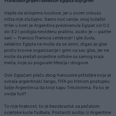
Francuski grijeh i selektor Egipta koji grmi
Hajde da sklopimo kockice, jer u ovom cirkusu
ništa nije slučajno. Samo noć ranije, onaj ludački
triler u kom je Argentina preokrenula Egipat od 0:2
do 3:2 i podigla neviđenu prašinu, sudio je — pazite
sad — Francuz Fransoa Leteksije! I gle čuda,
selektor Egipta ne može da se smiri, digao je glas
protiv krovne organizacije i grmi na sav glas, jer ne
može da prežali pojedine odluke sa samog kraja
meča, koje su pogurale Mesija i drugove.
Dok Egipćani plaču zbog francuske pištaljke koja je
svirala argentinski tango, FIFA po hitnom postupku
šalje Argentinca da kroji kapu Trikolorima. Pa ko je
ovdje lud?
To nije hrabrost, to je bezobrazluk sa pečatom
svjetske kuće fudbala. Postaviti sudiju iz Argentine