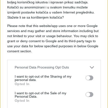
260 km/h uništavaju sve pred sobom.
boljeg korisničkog iskustva i ispravan prikaz sadržaja.
Kolačići su anonimizirani i u svakom trenutku možete
izmijeniti postavke kolačića u vašem Internet pregledniku.
Stanovnici su bježali u zaklon, drveće je iščupano iz
Slažete li se sa korištenjem kolačića?
korijena, a štandovi na tržnici su ostali razbacani.
Please note that this website/app uses one or more Google
Pogled iz zraka na gradske ulice otkrio je
services and may gather and store information including but
apokaliptične scene nakon tornada.
not limited to your visit or usage behaviour. You may click to
grant or deny consent to Google and its third-party tags to
use your data for below specified purposes in below Google
Tornada su inače izuzetno rijetka u pokrajini Hubei,
consent section.
prema riječima meteorološkog stručnjaka Wanga
Xiaolinga, a posljednji tornado pogodio je regiju
2021. godine, piše Dnevnik.hr.
Personal Data Processing Opt Outs
I want to opt-out of the Sharing of my
personal data.
Opted In
I want to opt-out of the Sale of my
Personal Data.
#Kina
#nevrijeme
Opted In