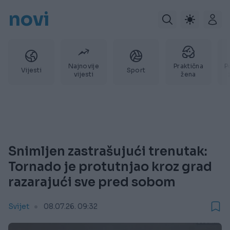
novi
Najnovije
Praktična
P
Vijesti
Sport
vijesti
žena
Snimljen zastrašujući trenutak:
Tornado je protutnjao kroz grad
razarajući sve pred sobom
Svijet
08.07.26. 09:32