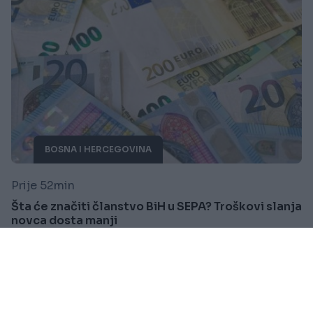
BOSNA I HERCEGOVINA
Prije 52min
Šta će značiti članstvo BiH u SEPA? Troškovi slanja
novca dosta manji
Saznaj više