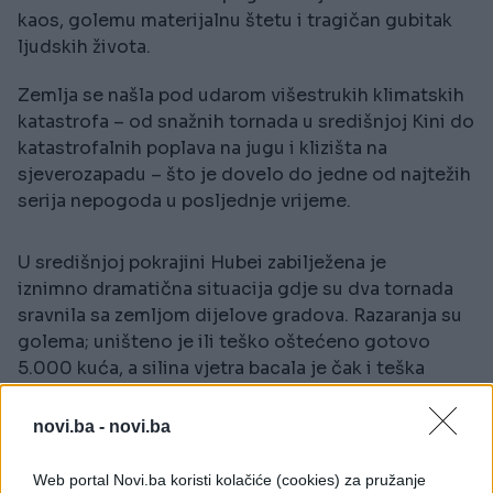
kaos, golemu materijalnu štetu i tragičan gubitak
ljudskih života.
Zemlja se našla pod udarom višestrukih klimatskih
katastrofa – od snažnih tornada u središnjoj Kini do
katastrofalnih poplava na jugu i klizišta na
sjeverozapadu – što je dovelo do jedne od najtežih
serija nepogoda u posljednje vrijeme.
U središnjoj pokrajini Hubei zabilježena je
iznimno dramatična situacija gdje su dva tornada
sravnila sa zemljom dijelove gradova. Razaranja su
golema; uništeno je ili teško oštećeno gotovo
5.000 kuća, a silina vjetra bacala je čak i teška
vozila.
novi.ba -
novi.ba
Šokantna snimka tornada koji je pogodio
grad Ezhou prikazuje kako ekstremni vjetrovi do
Web portal Novi.ba koristi kolačiće (cookies) za pružanje