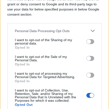
američkom zakonu, prenosi sportsport.ba.
grant or deny consent to Google and its third-party tags to
use your data for below specified purposes in below Google
Zanimljivo je i da se u cijelu priču odmah uključio i
consent section.
Evropski parlament koji je pozvao na istragu protiv
Infantina i njegovo upravljanja, te navodnih
sudijskih odluka koje su koristile određenim
Personal Data Processing Opt Outs
nacionalnim timovima.
I want to opt-out of the Sharing of my
personal data.
Bilo kako bilo, jasno je da će ovogodišnje Svjetsko
Opted In
prvenstvo u SAD-u biti upamćeno po velikom broju
skandala.
I want to opt-out of the Sale of my
Personal Data.
Opted In
I want to opt-out of processing my
Personal Data for Targeted Advertising.
Opted In
I want to opt-out of Collection, Use,
#Svjetsko prvenstvo 2026
#fbi
Retention, Sale, and/or Sharing of my
Personal Data that Is Unrelated with the
Purposes for which it was collected.
#argentina
Opted Out