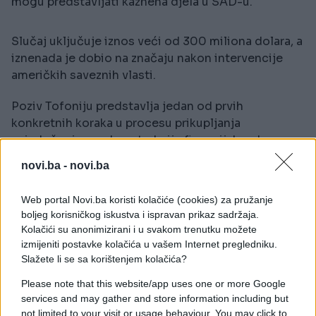
mogu predstavljati kaznena djela u SAD-u.
Slučaj uključuje iznos veći od 300 miliona dolara, a
iznenada je dobio na značaju nakon intervencije
američkih saveznih vlasti.
Poziv Tofoniju predstavlja jedan od prvih
konkretnih koraka u procesu prikupljanja
svjedočenja za rekonstrukciju financijskog kruga
međunarodnih operacija argentinskog nogometa.
novi.ba -
novi.ba
Tapia je još uvijek na teritoriji SAD-a, ali dobio je
Web portal Novi.ba koristi kolačiće (cookies) za pružanje
sudso odobrenje za putovanje.
boljeg korisničkog iskustva i ispravan prikaz sadržaja.
Kolačići su anonimizirani i u svakom trenutku možete
Istragu u SAD-u vode tri savezna tužioca
izmijeniti postavke kolačića u vašem Internet pregledniku.
specijalizirana za ekonomske i financijske zločine.
Slažete li se sa korištenjem kolačića?
Njihov zadatak je da utvrde da li postoji dovoljno
Please note that this website/app uses one or more Google
services and may gather and store information including but
elemenata za pokretanje krivičnog postupka prema
not limited to your visit or usage behaviour. You may click to