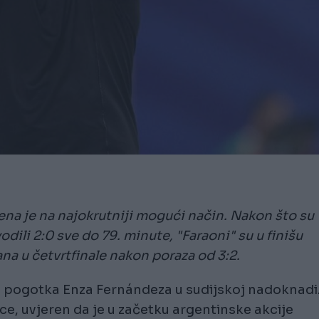
na je na najokrutniji mogući način. Nakon što su
dili 2:0 sve do 79. minute, "Faraoni" su u finišu
ana u četvrtfinale nakon poraza od 3:2.
pogotka Enza Fernándeza u sudijskoj nadoknadi
e, uvjeren da je u začetku argentinske akcije