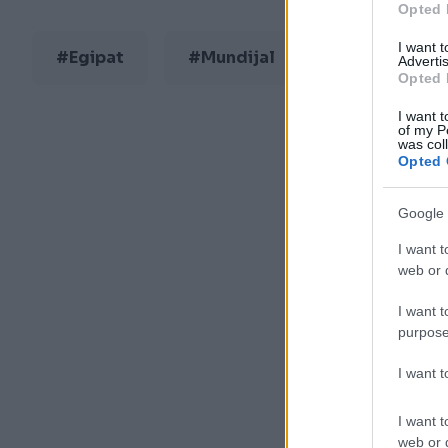
Opted 
I want 
#Egipat
#Mundijal
Advertis
Opted 
I want t
of my P
was col
Opted 
Google 
I want t
web or d
I want t
purpose
I want 
I want t
web or d