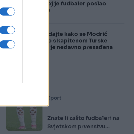
3
kada joj je fudbaler poslao
poruku
4
Pogledajte kako se Modrić
našalio s kapitenom Turske
kojem je nedavno presađena
kosa
Sport
Znate li zašto fudbaleri na
Svjetskom prvenstvu