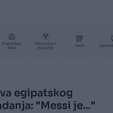
Praktična
Porodica i
Tech
Zaniml
žena
zdravlje
ava egipatskog
danja: "Messi je..."