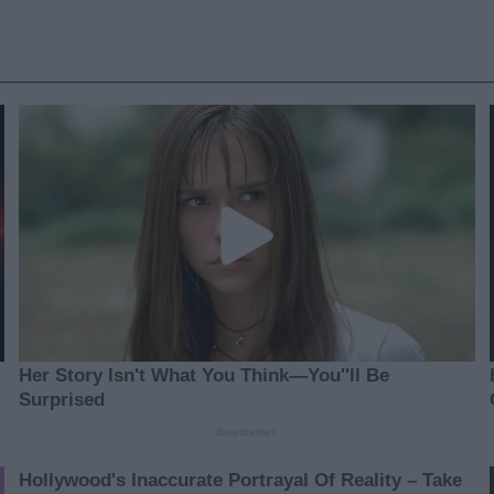
Egipta skinuo udarac
karijere