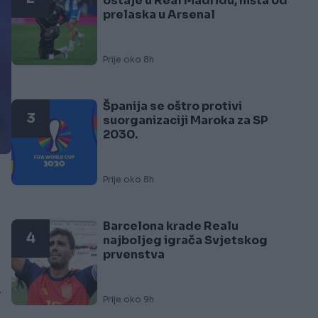
ostaje u Real Madridu, ništa od
prelaska u Arsenal
Prije oko 8h
Španija se oštro protivi
3
suorganizaciji Maroka za SP
2030.
Prije oko 8h
Barcelona krade Realu
4
najboljeg igrača Svjetskog
prvenstva
.
Prije oko 9h