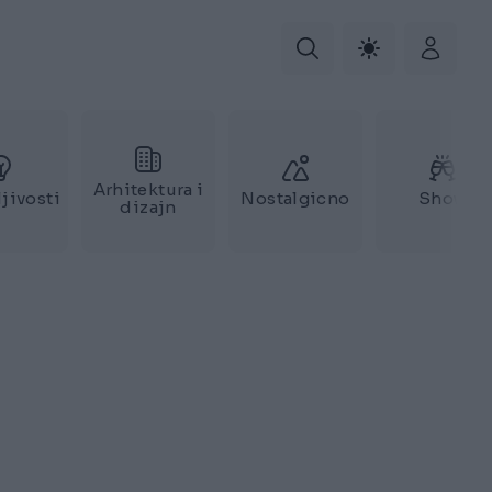
Arhitektura i
jivosti
Nostalgicno
Show
dizajn