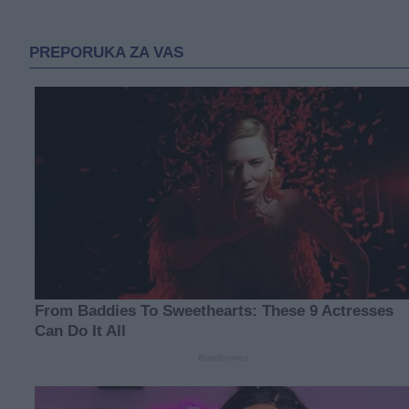
Mostafa Shobeir, novi heroj
Egipta?