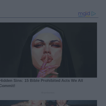
makazama prave rupe na
čarapama?