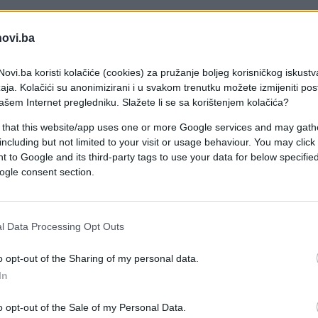
novi.ba
 članovi stručnog štaba morali su ga udaljiti od
vrijeme isključen je i trener golmana Saafan El-
ovi.ba koristi kolačiće (cookies) za pružanje boljeg korisničkog iskustv
aja. Kolačići su anonimizirani i u svakom trenutku možete izmijeniti po
 iste situacije.
ašem Internet pregledniku. Slažete li se sa korištenjem kolačića?
zloga za nezadovoljstvo. Nakon VAR provjere
 that this website/app uses one or more Google services and may gath
including but not limited to your visit or usage behaviour. You may click 
tražili su i jedanaesterac poslije duela u kazneno
 to Google and its third-party tags to use your data for below specifi
a bijelu tačku. Upravo su te odluke dodatno
ogle consent section.
čnog štaba nakon posljednjeg sudijskog zvižduka.
l Data Processing Opt Outs
eljeli da Messi ostane na turniru. Messi je
o opt-out of the Sharing of my personal data.
In
o opt-out of the Sale of my Personal Data.