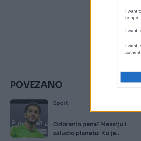
I want t
or app.
I want t
I want t
authenti
POVEZANO
Sport
Odbranio penal Messiju i
zaludio planetu: Ko je