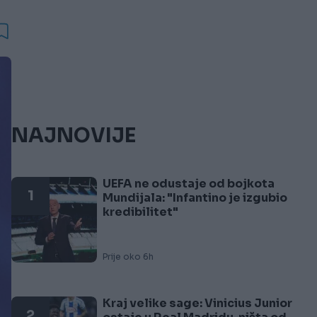
NAJNOVIJE
UEFA ne odustaje od bojkota
1
Mundijala: "Infantino je izgubio
kredibilitet"
Prije oko 6h
Kraj velike sage: Vinicius Junior
2