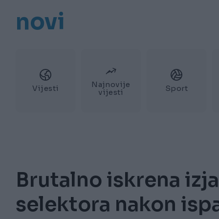
novi
Najnovije
Vijesti
Sport
vijesti
Brutalno iskrena izj
selektora nakon ispa