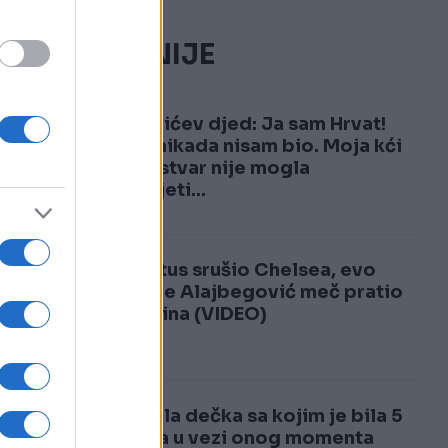
NAJČITANIJE
1
Đokovićev djed: Ja sam Hrvat!
Srbin nikada nisam bio. Moja kći
jednu stvar nije mogla
razumjeti...
2
Juventus srušio Chelsea, evo
zašto je Alajbegović meč pratio
sa tribina (VIDEO)
Ostavila dečka sa kojim je bila 5
godina u vezi onog momenta