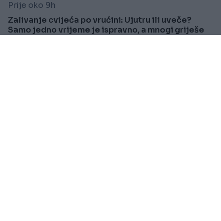
Prije oko 9h
Zalivanje cvijeća po vrućini: Ujutru ili uveče?
Samo jedno vrijeme je ispravno, a mnogi griješe
Saznaj više
SVIJET