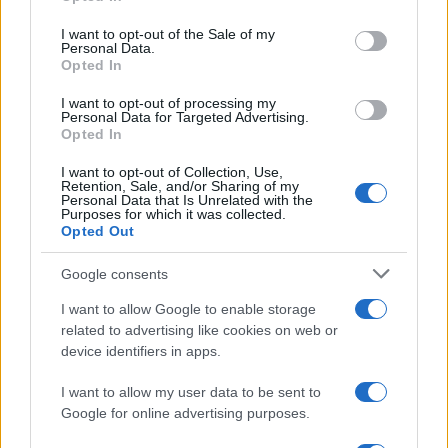
konačno isplatio.
I want to opt-out of the Sale of my
Personal Data.
Ako se prilika pojavi, nemojte je propustiti zbog
Opted In
sumnje ili straha. Ponekad je dovoljno napraviti
I want to opt-out of processing my
jedan hrabar korak kako bi se otvorilo novo životno
Personal Data for Targeted Advertising.
poglavlje.
Opted In
I want to opt-out of Collection, Use,
Napomena: Horoskop i astrološka tumačenja
Retention, Sale, and/or Sharing of my
služe isključivo u zabavne svrhe i ne predstavljaju
Personal Data that Is Unrelated with the
Purposes for which it was collected.
naučno utemeljena predviđanja niti ih treba
Opted Out
shvatati kao pouzdan osnov za donošenje važnih
životnih ili finansijskih odluka.
Google consents
I want to allow Google to enable storage
related to advertising like cookies on web or
device identifiers in apps.
I want to allow my user data to be sent to
Google for online advertising purposes.
#finansijski horoskop