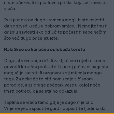
niste očekivali ili poslovnu priliku koja se iznenada
vraća.
Prvi put nakon dugo vremena mogli biste osjetiti
da se stvari kreću u dobrom smjeru. Nemojte imati
grižnju savjesti ako odlučite počastiti sebe nečim
što već dugo priželjkujete.
Rak: Srce se konačno oslobađa tereta
Dugo ste emocije držali zaključane i rijetko kome
govorili kroz šta prolazite. U prvoj polovini augusta
moguć je susret ili razgovor koji mijenja mnogo
toga. Za neke će to biti pomirenje s članom
porodice, a za druge početak veze u kojoj neće
imati potrebu da se stalno dokazuju.
Toplina se vraća tamo gdje je dugo nije bilo.
Vrijeme je da spustite gard i dopustite ljudima da