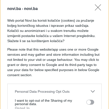
vam se približe.
novi.ba -
novi.ba
Lav: Dolazi priznanje koje ste dugo čekali
Web portal Novi.ba koristi kolačiće (cookies) za pružanje
Mnogo ste ulagali u druge, a često ste imali osjećaj
boljeg korisničkog iskustva i ispravan prikaz sadržaja.
da priznanja odlaze nekome drugom. Krajem jula
Kolačići su anonimizirani i u svakom trenutku možete
mogli biste dočekati trenutak u kojem će vaš trud
izmijeniti postavke kolačića u vašem Internet pregledniku.
konačno biti prepoznat – kroz unapređenje, javnu
Slažete li se sa korištenjem kolačića?
pohvalu ili poslovnu priliku koja otvara nova vrata.
Please note that this website/app uses one or more Google
services and may gather and store information including but
Vraća vam se samopouzdanje koje je u jednom
not limited to your visit or usage behaviour. You may click to
periodu bilo poljuljano. Nemojte se više izvinjavati
grant or deny consent to Google and its third-party tags to
zbog svojih uspjeha – vrijeme je da zauzmete
use your data for below specified purposes in below Google
mjesto koje ste odavno zaslužili.
consent section.
Zašto baš sada?
Bik, Rak i Lav imaju jednu zajedničku osobinu –
Personal Data Processing Opt Outs
dugo su strpljivo podnosili izazove i nisu odustajali
I want to opt-out of the Sharing of my
ni kada je bilo najteže. Upravo zato ovaj period
personal data.
mnogima od njih može donijeti osjećaj da se trud
Opted In