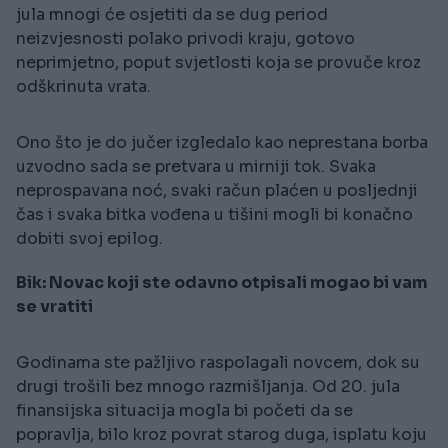
jula mnogi će osjetiti da se dug period
neizvjesnosti polako privodi kraju, gotovo
neprimjetno, poput svjetlosti koja se provuče kroz
odškrinuta vrata.
Ono što je do jučer izgledalo kao neprestana borba
uzvodno sada se pretvara u mirniji tok. Svaka
neprospavana noć, svaki račun plaćen u posljednji
čas i svaka bitka vođena u tišini mogli bi konačno
dobiti svoj epilog.
Bik: Novac koji ste odavno otpisali mogao bi
vam
se vratiti
Godinama ste pažljivo raspolagali novcem, dok su
drugi trošili bez mnogo razmišljanja. Od 20. jula
finansijska situacija mogla bi početi da se
popravlja, bilo kroz povrat starog duga, isplatu koju