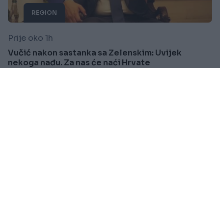
REGION
Prije oko 1h
Vučić nakon sastanka sa Zelenskim: Uvijek
nekoga nađu. Za nas će naći Hrvate
Saznaj više