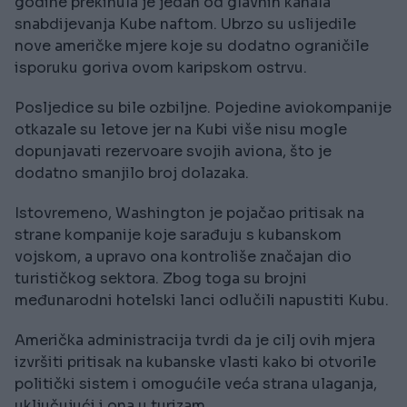
godine prekinula je jedan od glavnih kanala
snabdijevanja Kube naftom. Ubrzo su uslijedile
nove američke mjere koje su dodatno ograničile
isporuku goriva ovom karipskom ostrvu.
Posljedice su bile ozbiljne. Pojedine aviokompanije
otkazale su letove jer na Kubi više nisu mogle
dopunjavati rezervoare svojih aviona, što je
dodatno smanjilo broj dolazaka.
Istovremeno, Washington je pojačao pritisak na
strane kompanije koje sarađuju s kubanskom
vojskom, a upravo ona kontroliše značajan dio
turističkog sektora. Zbog toga su brojni
međunarodni hotelski lanci odlučili napustiti Kubu.
Američka administracija tvrdi da je cilj ovih mjera
izvršiti pritisak na kubanske vlasti kako bi otvorile
politički sistem i omogućile veća strana ulaganja,
uključujući i ona u turizam.