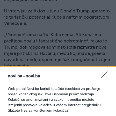
U intervjuu za Axios u junu Donald Trump uporedio
je turistički potencijal Kube s naftnim bogatstvom
Venecuele.
„Venecuela ima naftu. Kuba nema. Ali Kuba ima
prelijepu obalu i fantastične nekretnine“, rekao je
Trump, dok njegova administracija razmatra nove
mjere pritiska na Havanu, među kojima se, prema
navodima medija, spominje čak i mogućnost vojne
intervencije.
novi.ba -
novi.ba
Putovanje na Kubu sve manje privlačno
Turistički sektor teško je pogođen još tokom
Web portal Novi.ba koristi kolačiće (cookies) za pružanje
pandemije koronavirusa, a potpuni oporavak nikada
boljeg korisničkog iskustva i ispravan prikaz sadržaja.
nije uslijedio. Novi talas sankcija dodatno je
Kolačići su anonimizirani i u svakom trenutku možete
obeshrabrio potencijalne posjetioce.
izmijeniti postavke kolačića u vašem Internet pregledniku.
Slažete li se sa korištenjem kolačića?
Direktorica turističke agencije Cubania, Lucy Davis,