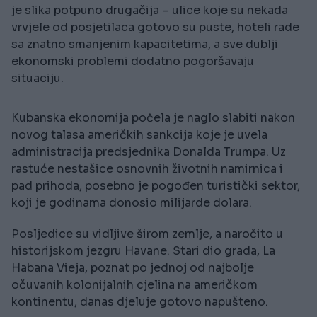
je slika potpuno drugačija – ulice koje su nekada
vrvjele od posjetilaca gotovo su puste, hoteli rade
sa znatno smanjenim kapacitetima, a sve dublji
ekonomski problemi dodatno pogoršavaju
situaciju.
Kubanska ekonomija počela je naglo slabiti nakon
novog talasa američkih sankcija koje je uvela
administracija predsjednika Donalda Trumpa. Uz
rastuće nestašice osnovnih životnih namirnica i
pad prihoda, posebno je pogođen turistički sektor,
koji je godinama donosio milijarde dolara.
Posljedice su vidljive širom zemlje, a naročito u
historijskom jezgru Havane. Stari dio grada, La
Habana Vieja, poznat po jednoj od najbolje
očuvanih kolonijalnih cjelina na američkom
kontinentu, danas djeluje gotovo napušteno.