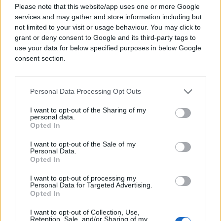
kaže da mnogi više ne žele putovati u zemlju koja
Please note that this website/app uses one or more Google
services and may gather and store information including but
se suočava s tolikim problemima.
not limited to your visit or usage behaviour. You may click to
grant or deny consent to Google and its third-party tags to
„Ljudi mogu prihvatiti određene neugodnosti
use your data for below specified purposes in below Google
tokom odmora, ali odlazak na Kubu danas sve više
consent section.
podsjeća na neku vrstu mračnog turizma“,
ocjenjuje ona.
Personal Data Processing Opt Outs
Njena agencija danas se mnogo više bavi
prikupljanjem donacija hrane za lokalno
I want to opt-out of the Sharing of my
personal data.
stanovništvo nego organizacijom turističkih
Opted In
putovanja. Kako navodi, bivši klijenti žele pomoći
I want to opt-out of the Sale of my
Kubancima koji se bore s nestašicama, a to je
Personal Data.
ujedno postao i način da zaposleni zadrže radna
Opted In
mjesta.
I want to opt-out of processing my
Personal Data for Targeted Advertising.
„Neprestano slušam priče o ljudima koji gladuju.
Opted In
Ne možemo pomoći svima, ali želimo učiniti barem
I want to opt-out of Collection, Use,
ono što je u našoj moći“, kaže Davis.
Retention, Sale, and/or Sharing of my