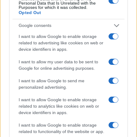
Personal Data that Is Unrelated with the
Purposes for which it was collected.
Hoteli ostali bez gostiju
Opted Out
Kubanske vlasti su tokom posljednje decenije
ogromna sredstva usmjeravale u izgradnju novih
Google consents
hotela, vjerujući da će upravo turizam biti pokretač
I want to allow Google to enable storage
razvoja zemlje. Međutim, mnogi od tih objekata
related to advertising like cookies on web or
danas su gotovo prazni.
device identifiers in apps.
Predsjednik Miguel Díaz-Canel izjavio je u junu da
I want to allow my user data to be sent to
bi, u okviru ekonomskih reformi, Kubanci mogli
Google for online advertising purposes.
upravljati hotelima u ime države.
I want to allow Google to send me
„Otvoreni smo za sve Kubance koji žele ulagati u
personalized advertising.
hotele i njima upravljati. Tu mogućnost nudimo i
I want to allow Google to enable storage
našim građanima koji žive u inostranstvu“, rekao je
related to analytics like cookies on web or
predsjednik, uz napomenu da bi država i dalje
device identifiers in apps.
ostala vlasnik hotelskih objekata.
I want to allow Google to enable storage
Ekonomista Pedro Monreal smatra da je vlada
related to functionality of the website or app.