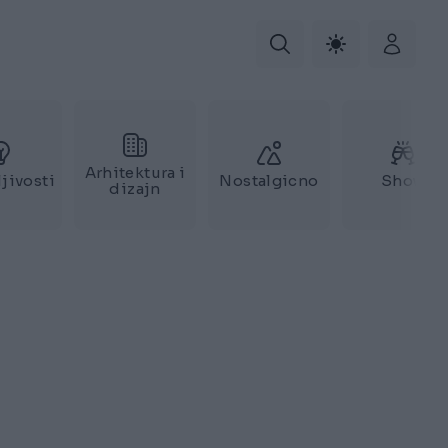
Arhitektura i
jivosti
Nostalgicno
Show
dizajn