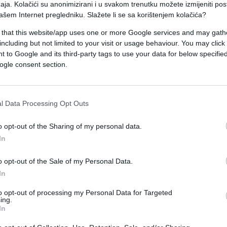
duće srijede. Jedno znam o Bosni, ne bih je znala
aja. Kolačići su anonimizirani i u svakom trenutku možete izmijeniti po
ašem Internet pregledniku. Slažete li se sa korištenjem kolačića?
 želim znati. Zato što se SAD vratio, bolji smo ne
, jer ovo ne želite. Ne želite to na takav način, a
 that this website/app uses one or more Google services and may gath
including but not limited to your visit or usage behaviour. You may click 
a, što je izazvalo osude i u Bosni i Hercegovini i u
 to Google and its third-party tags to use your data for below specifi
ogle consent section.
Athletic” izašao na ulice u SAD-u sa slijepom
l Data Processing Opt Outs
tavan zadatak: da pokažu gdje se nalazi Bosna i
o opt-out of the Sharing of my personal data.
In
o opt-out of the Sale of my Personal Data.
In
 predstavlja ozbiljan izazov za dio ispitanika, a
društvenim mrežama.
to opt-out of processing my Personal Data for Targeted
ing.
In
nost i pogrešne lokacije, od sjevera Evrope do