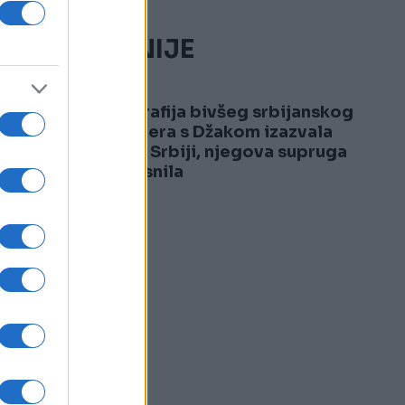
NAJČITANIJE
1
Fotografija bivšeg srbijanskog
fudbalera s Džakom izazvala
haos u Srbiji, njegova supruga
pobjesnila