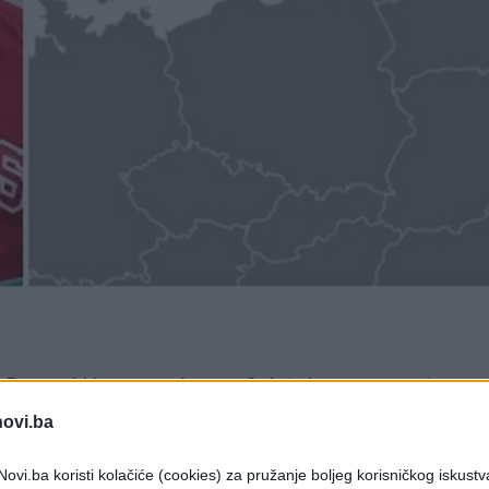
i Bosne i Hercegovine na Svjetskom prvenstvu,
jl Velez (Abigail Velez), koja je ranije rekla da 
novi.ba
ovi.ba koristi kolačiće (cookies) za pružanje boljeg korisničkog iskustv