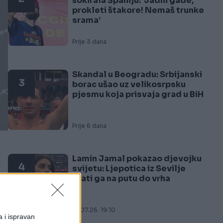
šokirala Španiju: ‘Jadni gade,
prokleti štakore! Nemaš trunke
srama‘
Prije 3 dana
Skandal u Beogradu: Srbijanski
3
borac ušao uz velikosrpsku
pjesmu koja prisvaja grad u BiH
Prije 6 dana
Lamin Jamal pokazao djevojku
4
svijetu: Ljepotica iz Sevilje
prati ga na putu do vrha
ne
21.07.26. 19:10
a i ispravan