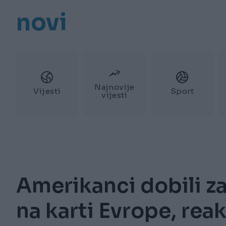
novi
Najnovije
Vijesti
Sport
vijesti
Amerikanci dobili z
na karti Evrope, reak