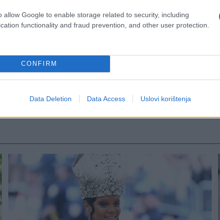
e ostaje izazov za dio američke javnosti.
o allow Google to enable storage related to security, including
cation functionality and fraud prevention, and other user protection.
CONFIRM
Data Deletion
Data Access
Uslovi korištenja