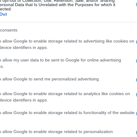
o opt-out of Collection, Use, Retention, Sale, and/or Sharing
ersonal Data that Is Unrelated with the Purposes for which it
lected.
Out
m da je blizu Hercegovine”
, na što ga je novinar
consents
li blizu Rusije, pa je jedan ispitanik pokazao na
o allow Google to enable storage related to advertising like cookies on
evice identifiers in apps.
ema Baltiku.
o allow my user data to be sent to Google for online advertising
s.
kazao na Austriju, a zatim upitao:
“Čekaj, je li
to allow Google to send me personalized advertising.
osnia on a map of Europe? We asked them to try... 🇧🇦
o allow Google to enable storage related to analytics like cookies on
t
♬ original sound - The Athletic FC
evice identifiers in apps.
rlo precizno pokazali lokaciju Bosne i Hercegovine,
o allow Google to enable storage related to functionality of the website
mala anketu.
o allow Google to enable storage related to personalization.
snu i Hercegovinu mnogi bolje upoznati na