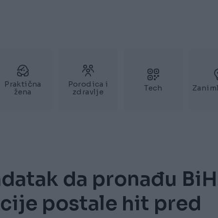
Praktična
Porodica i
Tech
Zaniml
žena
zdravlje
adatak da pronađu BiH
cije postale hit pred