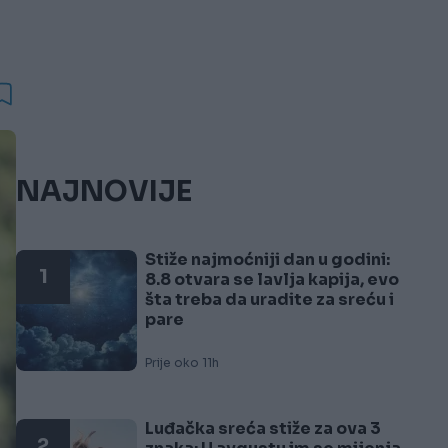
NAJNOVIJE
Stiže najmoćniji dan u godini:
1
8.8 otvara se lavlja kapija, evo
šta treba da uradite za sreću i
pare
Prije oko 11h
Luđačka sreća stiže za ova 3
2