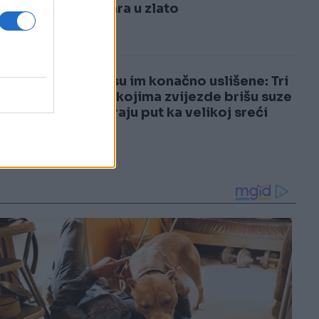
3
pretvara u zlato
4
Želje su im konačno uslišene: Tri
znaka kojima zvijezde brišu suze
i otvaraju put ka velikoj sreći