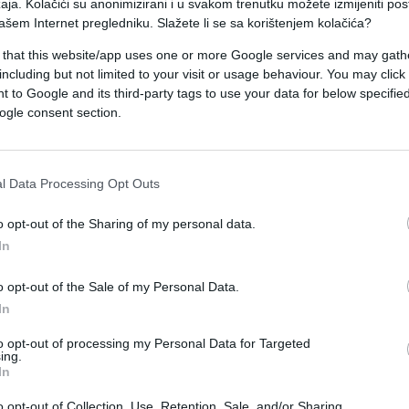
aja. Kolačići su anonimizirani i u svakom trenutku možete izmijeniti po
ašem Internet pregledniku. Slažete li se sa korištenjem kolačića?
govora, mnoge stvari mogle bi postati jasnije. Vi
 that this website/app uses one or more Google services and may gath
siti s istinom koja izlazi na vidjelo.
including but not limited to your visit or usage behaviour. You may click 
 to Google and its third-party tags to use your data for below specifi
ske odnose i osobe kojima su vjerovali. Vage očeku
ogle consent section.
juje, dok bi Ribe mogle otkriti motive ljudi iz svo
l Data Processing Opt Outs
nije ostati smiren i ne donositi zaključke na
o opt-out of the Sharing of my personal data.
 strpljenje bi moglo donijeti ključni detalj koji
In
o opt-out of the Sale of my Personal Data.
In
to opt-out of processing my Personal Data for Targeted
ing.
In
o opt-out of Collection, Use, Retention, Sale, and/or Sharing