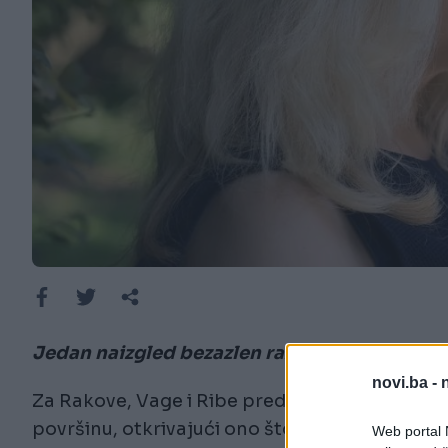
Jedan naizgled bezazlen razgovor mogao bi d
novi.ba -
Za Rakove, Vage i Ribe predstoji period u koj
površinu, otkrivajući ono što im je do sada bi
Web portal N