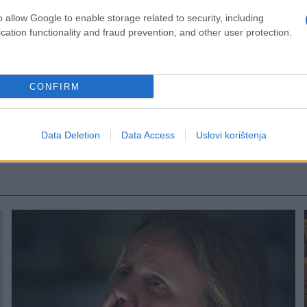
o allow Google to enable storage related to security, including
cation functionality and fraud prevention, and other user protection.
CONFIRM
Data Deletion
Data Access
Uslovi korištenja