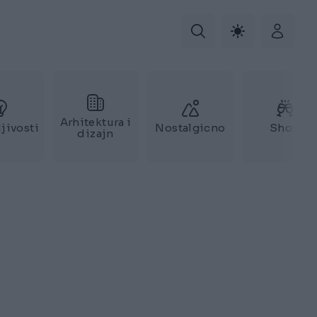
Arhitektura i
jivosti
Nostalgicno
Show
dizajn