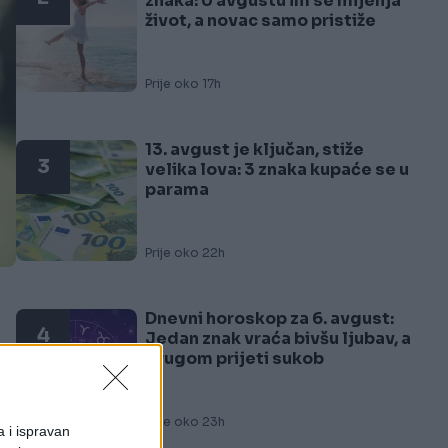
znaka: U avgustu im se mijenja
život, a novac samo pristiže
Prije oko 17h
13. avgust je ključan, stiže
3
velika lova: 3 znaka kupaće se u
parama
Prije oko 22h
Dnevni horoskop za 6. avgust:
4
Jedan znak vraća bivšu ljubav, a
drugom prijeti sukob
Prije oko 23h
a i ispravan