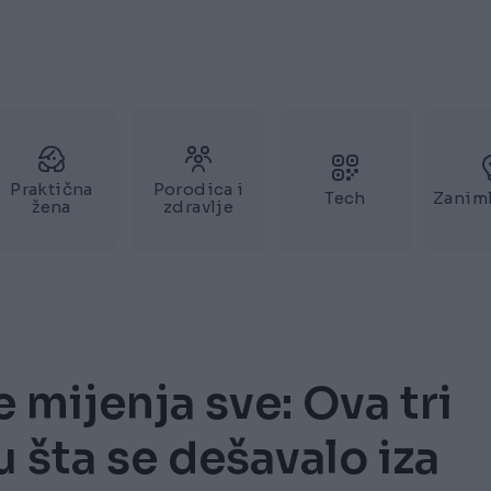
Praktična
Porodica i
Tech
Zaniml
žena
zdravlje
mijenja sve: Ova tri
 šta se dešavalo iza