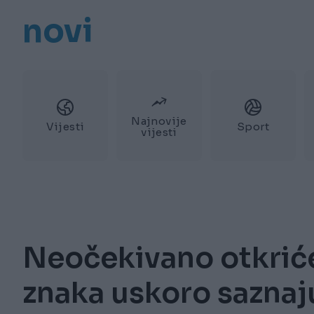
novi
Najnovije
Vijesti
Sport
vijesti
Neočekivano otkriće 
znaka uskoro saznaju