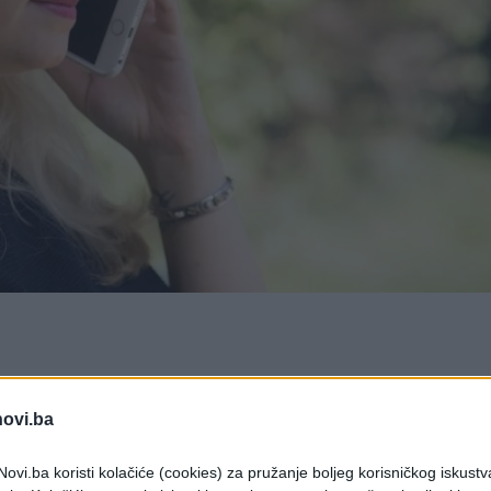
onijeti odgovore koje su dugo tražili.
novi.ba
em će pojedine skrivene informacije isplivati na
lo nepoznato.
ovi.ba koristi kolačiće (cookies) za pružanje boljeg korisničkog iskustv