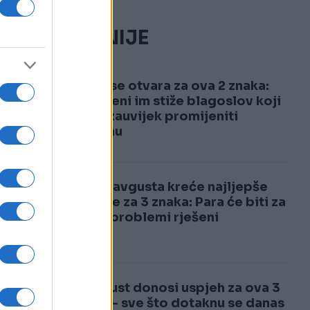
NAJČITANIJE
1
Nebo se otvara za ova 2 znaka:
Do jeseni im stiže blagoslov koji
će im zauvijek promijeniti
sudbinu
2
Od 15. avgusta kreće najljepše
vrijeme za 3 znaka: Para će biti za
sve, a problemi rješeni
4. august donosi uspjeh za ova 3
znaka – sve što dotaknu se danas