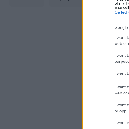
of my P
was col
Opted 
Google 
I want t
web or d
I want t
purpose
I want 
I want t
web or d
I want t
or app.
I want t