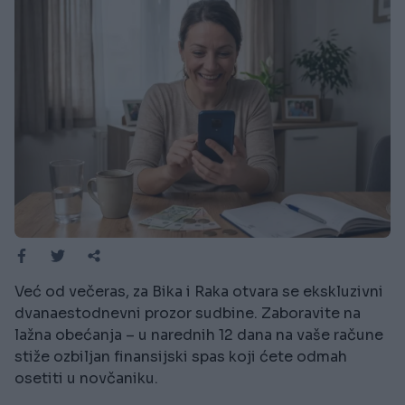
Već od večeras, za Bika i Raka otvara se ekskluzivni
dvanaestodnevni prozor sudbine. Zaboravite na
lažna obećanja – u narednih 12 dana na vaše račune
stiže ozbiljan finansijski spas koji ćete odmah
osetiti u novčaniku.