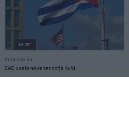
SVIJET
Prije oko 8h
SAD uvele nove sankcije Kubi
Saznaj više