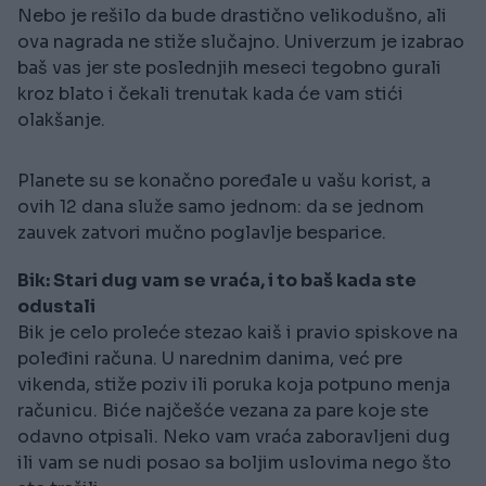
Nebo je rešilo da bude drastično velikodušno, ali
ova nagrada ne stiže slučajno. Univerzum je izabrao
baš vas jer ste poslednjih meseci tegobno gurali
kroz blato i čekali trenutak kada će vam stići
olakšanje.
Planete su se konačno poređale u vašu korist, a
ovih 12 dana služe samo jednom: da se jednom
zauvek zatvori mučno poglavlje besparice.
Bik: Stari dug vam se vraća, i to baš kada ste
odustali
Bik je celo proleće stezao kaiš i pravio spiskove na
poleđini računa. U narednim danima, već pre
vikenda, stiže poziv ili poruka koja potpuno menja
računicu. Biće najčešće vezana za pare koje ste
odavno otpisali. Neko vam vraća zaboravljeni dug
ili vam se nudi posao sa boljim uslovima nego što