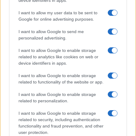
device identifiers in apps.
stvar u minut do dvanaest.
I want to allow my user data to be sent to
Bik i Rak koji već od večeras reše da uzmu stvar u
Google for online advertising purposes.
svoje ruke izaći će iz ovog juna sa potpuno drugim
raspoloženjem i punijim džepom.
I want to allow Google to send me
personalized advertising.
I want to allow Google to enable storage
related to analytics like cookies on web or
device identifiers in apps.
#horoskop
I want to allow Google to enable storage
related to functionality of the website or app.
I want to allow Google to enable storage
related to personalization.
I want to allow Google to enable storage
related to security, including authentication
functionality and fraud prevention, and other
user protection.