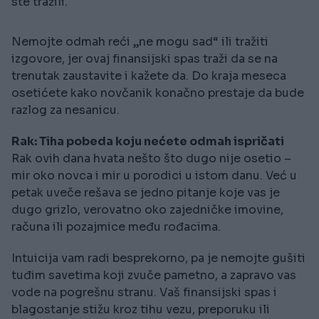
ste tražili.
Nemojte odmah reći „ne mogu sad“ ili tražiti
izgovore, jer ovaj finansijski spas traži da se na
trenutak zaustavite i kažete da. Do kraja meseca
osetićete kako novčanik konačno prestaje da bude
razlog za nesanicu.
Rak: Tiha pobeda koju nećete odmah ispričati
Rak ovih dana hvata nešto što dugo nije osetio –
mir oko novca i mir u porodici u istom danu. Već u
petak uveče rešava se jedno pitanje koje vas je
dugo grizlo, verovatno oko zajedničke imovine,
računa ili pozajmice među rođacima.
Intuicija vam radi besprekorno, pa je nemojte gušiti
tuđim savetima koji zvuče pametno, a zapravo vas
vode na pogrešnu stranu. Vaš finansijski spas i
blagostanje stižu kroz tihu vezu, preporuku ili