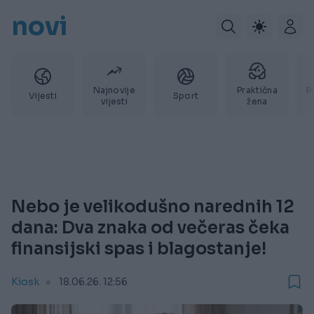
novi
Najnovije
Praktična
P
Vijesti
Sport
vijesti
žena
Nebo je velikodušno narednih 12
dana: Dva znaka od večeras čeka
finansijski spas i blagostanje!
Kiosk
18.06.26. 12:56