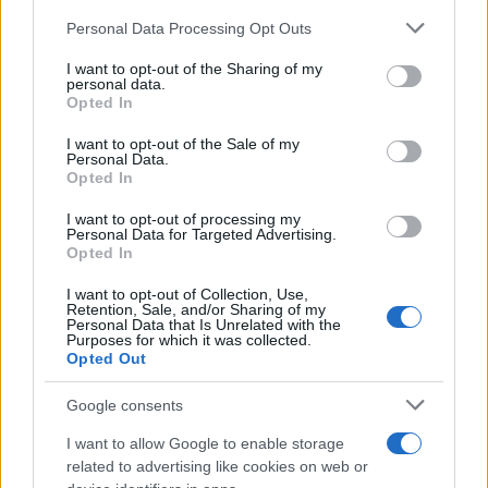
„razmisliću“. Bik treba da odgovori na konkretnu
Personal Data Processing Opt Outs
ponudu u roku od dan ili dva, bez odugovlačenja
koje mu je inače drago.
I want to opt-out of the Sharing of my
personal data.
Opted In
Rak, sa druge strane, neka ne deli svoje planove sa
okolinom pre nego što se stvar zvanično zaključi,
I want to opt-out of the Sale of my
jer tuđa zavist ume da pokvari ono što je tek
Personal Data.
Opted In
proklijalo. Obratite posebnu pažnju na predstojeći
petak i ponedeljak. To su dani kada se najviše toga
I want to opt-out of processing my
Personal Data for Targeted Advertising.
rešava u vašu korist.
Opted In
Šta zapravo znači finansijski spas za ova dva
I want to opt-out of Collection, Use,
znaka
Retention, Sale, and/or Sharing of my
Personal Data that Is Unrelated with the
Ovaj finansijski spas nije nikakva sedmica na lotou.
Purposes for which it was collected.
Opted Out
Ovo je ono što vam stvarno treba. Da konačno
začepite rupu u novčaniku koja već mesecima curi i
Google consents
odnosi vam i pare i miran san. Stiže vam čista
naplata za sav onaj trud koji niko nije video. I to u
I want to allow Google to enable storage
paru sa nekim neplaniranim dinarom koji vam rešava
related to advertising like cookies on web or