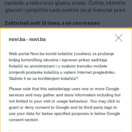
nasleđe, a retko kroz glasnu svađu. Ćutite, klimnite
glavom i potpišite kada osetite da je trenutak pravi.
Zašto baš ovih 12 dana, a ne ceo mesec
Ovaj period kosmičke darežljivosti traje kratko jer
trenutna konstelacija favorizuje zemlju i vodu, a Bik
novi.ba -
novi.ba
i Rak su upravo to – čvrsto tlo i duboka voda. Posle
dvanaestog dana energija se pomera ka vazdušnim
Web portal Novi.ba koristi kolačiće (cookies) za pružanje
znacima i tempo se drastično menja.
boljeg korisničkog iskustva i ispravan prikaz sadržaja.
Kolačići su anonimizirani i u svakom trenutku možete
Zato sve što planirate da pokrenete oko para, od
izmijeniti postavke kolačića u vašem Internet pregledniku.
važnih dogovora do potpisa, gurnite u ovaj uski
Slažete li se sa korištenjem kolačića?
prozor do 30. juna. Onaj ko sačeka da ovaj talas
Please note that this website/app uses one or more Google
prođe, čekaće znatno duže na sledeću ovakvu
services and may gather and store information including but
priliku za finansijski spas.
not limited to your visit or usage behaviour. You may click to
grant or deny consent to Google and its third-party tags to
Kako da ne propustite svoj trenutak
use your data for below specified purposes in below Google
Najveći problem u narednim danima neće biti
consent section.
nedostatak prilike, već vaša navika da kažete